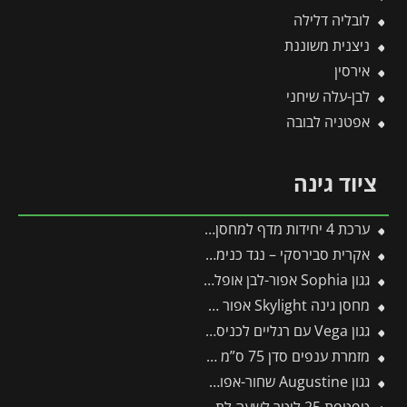
לובליה דלילה
ניצנית משוננת
אירסין
לבן-עלה שיחני
אפטניה לבובה
ציוד גינה
ערכת 4 יחידות מדף למחסן Yukon מבית פלרם – Canopia
אקרית סבירסקי – נגד כנימת עש הטבק, תריפס
גגון Sophia אפור-לבן אופל 1X1.6 עיצוב מודרני מבית פלרם – Canopia
מחסן גינה Skylight אפור 1.9X2.3 מבית פלרם – קנופיה
גגון Vega עם רגליים לכניסה ולמרפסת אפור 2X2 מבית פלרם – Canopia
מזמרת ענפים סדן 75 ס”מ RS750 – WOLF
גגון Augustine שחור-אפור 1.1*0.9 מבית פלרם – Canopia