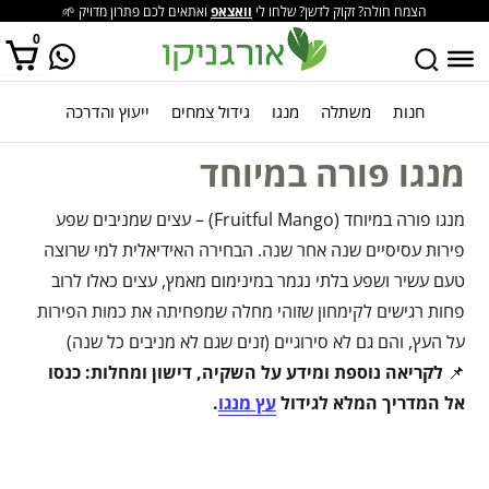
הצמח חולה? זקוק לדשן? שלחו לי
וואצאפ
ואתאים לכם פתרון מדויק 🌱
0
חנות
משתלה
מנגו
גידול צמחים
ייעוץ והדרכה
אין מוצרים בסל הקניות.
מנגו פורה במיוחד
מנגו פורה במיוחד (Fruitful Mango) – עצים שמניבים שפע
פירות עסיסיים שנה אחר שנה. הבחירה האידיאלית למי שרוצה
טעם עשיר ושפע בלתי נגמר במינימום מאמץ, עצים כאלו לרוב
פחות רגישים לקימחון שזוהי מחלה שמפחיתה את כמות הפירות
על העץ, והם גם לא סירוגיים (זנים שגם לא מניבים כל שנה)
📌
לקריאה נוספת ומידע על השקיה, דישון ומחלות: כנסו
אל המדריך המלא לגידול
עץ מנגו
.