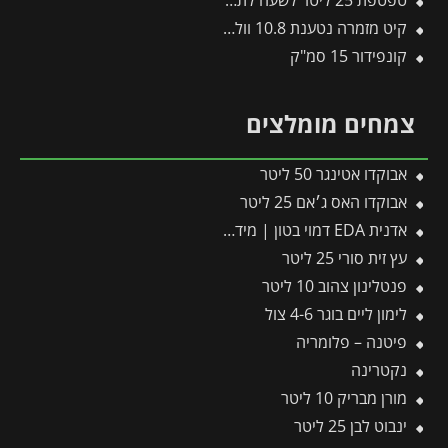
טפטפת 25 ליטר לשעה לתמנון
קיט מזמרה נטענת 10.8 וולט + 3 סוללות + מטען 22-SR-תבור
קונפידור 15 סמ"ק
צמחים מומלצים
אבוקדו אטינגר 50 ליטר
אבוקדו האס ג׳אם 25 ליטר
אדנית EDA דמוי בטון | מידות 78.5X29.5X60 ס"מ | אפור כהה
עץ זית סורי 25 ליטר
פנטלינון צהוב 10 ליטר
לימון ליים בוגר 4-6 צול
פיטנה – פלומריה
נקטרינה
מורן מבריק 10 ליטר
ינבוט לבן 25 ליטר