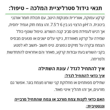
תנאי גידול סטרליציית המלכה – טיפול:
קרקע עמוקה, אוורירית ומנוקזת היטב, עם תכולת חומר אורגני
בינונית. ה־pH הרצוי נע בין 6 ל־7.5. זהו צמח חזק ועמיד יחסית,
אך רגיש לעמידת מים סביב קנה השורש. טיפול שוטף כולל
שמירה על קרקע מאווררת, ניקוי עלים ישנים או פגועים מבסיס
הצמח ובקרה על מזיקים נפוצים. טיפ חשוב -חשוב לא לפגוע
בקני השורש בעת עבודות קרקע, מאחר והם אחראים להתחדשות
ולפריחה.
איך להתחיל לגדל / עונת השתילה
איך כדאי להתחיל לגדל:
שתילים מפותחים או מחלוקת קני שורש מצמח בוגר. אפשר גם
מזרעים, אך זהו תהליך איטי מאוד.
האם כדאי לקנות צמח מורכב או צמח שהתחיל מרבייה
וגגטטיבית:
.