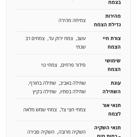
בצמח
מהירות
צמיחה מהירה
גדילת הצמח
צורת חיי
עשב
צמח ירוק עד
צמחים רב
הצמח
שנתי
שימושי
סידור פרחים
צמחי נוי
הצמח
עונת
שתילה באביב
שתילה בחורף
השתילה
שתילה בסתיו
שתילה בקיץ
תנאי אור
צמחי חצי צל
צמחי שמש מלאה
לצמח
תנאי השקיה
השקיה מרובה
השקיה סבירה
– כמות מים