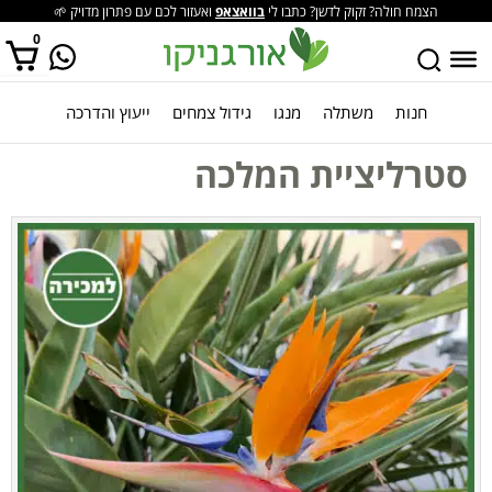
הצמח חולה? זקוק לדשן? כתבו לי
בוואצאפ
ואעזור לכם עם פתרון מדויק 🌱
0
חנות
משתלה
מנגו
גידול צמחים
ייעוץ והדרכה
אין מוצרים בסל הקניות.
סטרליציית המלכה