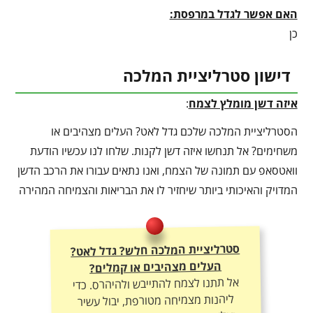
האם אפשר לגדל במרפסת:
כן
דישון סטרליציית המלכה
איזה דשן מומלץ לצמח
:
הסטרליציית המלכה שלכם גדל לאט? העלים מצהיבים או
משחימים? אל תנחשו איזה דשן לקנות. שלחו לנו עכשיו הודעת
וואטסאפ עם תמונה של הצמח, ואנו נתאים עבורו את הרכב הדשן
המדויק והאיכותי ביותר שיחזיר לו את הבריאות והצמיחה המהירה
סטרליציית המלכה חלש? גדל לאט?
העלים מצהיבים או קמלים?
אל תתנו לצמח להתייבש ולהיהרס. כדי
ליהנות מצמיחה מטורפת, יבול עשיר
ועלוקה ירוקה – חובה להתאים לו את