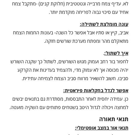
לא. עדיף צמח מרבייה וגטטטיבית (חלוקת קנים) -מתקבל צמח
אחיד עם סיכוי גבוה לפריחה מוקדמת יותר.
עונה מומלצת לשתילה:
אביב, קיץ או סתיו אבל אפשר כל השנה- בעונות החמות הצמח
מתאקלם מהר ומפתח מערכת שורשים חזקה.
איך לשתול:
.
לחפור בור רחב ועמוק מגוש השורשים, לשתול כך שקנה השורש
יהיה מכוסה אך לא עמוק מדי, ולהצמיד בעדינות את הקרקע
סביבו. חשוב להשאיר מרווח סביב הצמח לצמיחה עתידית.
אפשר לגדל בחקלאות פיראטית:
כן. עמידה יחסית לאחר התבססות, מסתדרת גם בתנאים יבשים
למחצה ויכולה לגדול היטב בשטחים פתוחים עם השקיה מועטה.
תנאי תאורה
תנאי אור במצב אופטימלי: