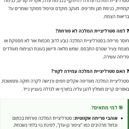
סטרליציית המלכה עלולה להיתקף בכנימת עלה, אקרית קורים, כנימה
קמחית, כנימת מגן ותריפס. מעקב מוקדם וטיפול ממוקד שומרים על
בריאות הצמח.
למה סטרליציית המלכה לא פורחת?
חוסר פריחה בסטרליציית המלכה נובע לרוב מכמות אור לא מספקת או
מצמח צעיר שטרם התבסס. שמש מלאה ודישון בעונת הצימוח מעודדים
פריחה עשירה.
האם סטרליציית המלכה עמידה לקור?
סטרליציית המלכה מעדיפה אקלים חמים ורגישה לקרה חזקה וממושכת.
באזורים קרים מומלץ להגן עליה בחורף או לגדלה בעציץ נייד.
🎯 למי מתאים?
אוהבי פריחה אקזוטית:
סטרליציית המלכה פורחת בכתום
וכחול מרהיבים כמו "ציפור גן-עדן", לפינת נוי בלתי נשכחת.