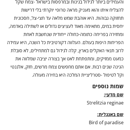
והעמידים ביותר לגידול בגינות ובמרפסות בישראל -צמח שקל
להצליח איתו והוא מעניק מראה טרופי יוקרתי בלי דרישות
תחזוקה גבוהות. היא אוהבת שמש מלאה עד חצי-צל, חסכונית
יחסית במים, מתאימה מאוד לעציצים גדולים או לשתילה באדמה,
ומחזירה בפריחה כתומה-כחולה ייחודית שנחשבת לאחת
הפריחות היפות בעולם. העלווה דקורטיבית כל השנה, היא עמידה
לרוב תנאי האקלים בארץ, קלה לגידול גם למתחילים, לא סובלת
כמעט ממזיקים, ומתפתחת לאט אך בצורה יציבה שמלווה את
הגינה שנים רבות. אם אתם מחפשים צמח מרשים, חזק, אלגנטי
וקל לטיפול -סטרליציית המלכה היא בחירה מעולה.
שמות נוספים
שם מדעי:
Strelitzia reginae
שם באנגלית:
Bird of paradise