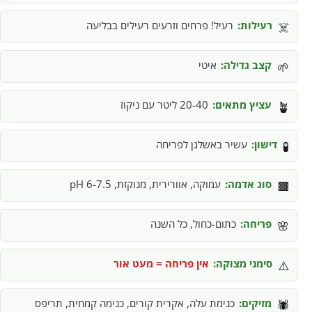
רעילות:
רעיל! פרחים וזרעים רעילים בבליעה
☠️
קצב גדילה:
איטי
🌱
עציץ מתאים:
20-40 ליטר עם ניקוז
🪴
דישון:
עשיר באשלגן לפריחה
🧪
סוג אדמה:
עמוקה, אוורירית, מנוקזת, pH 6-7.5
🟫
פריחה:
כתום-כחול, כל השנה
🌸
סימני מצוקה:
אין פריחה = מעט אור
⚠️
מזיקים:
כנימת עלה, אקרית קורים, כנימה קמחית, תריפס
🕷️