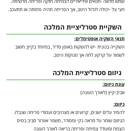
שמש מלאה -תנאים אידיאליים לצמיחה חזקה ופריחה מרשימה.
חצי צל -יכולה לגדול היטב, אך הפריחה תהיה פחותה או תתעכב.
השקיית סטרליציית המלכה
תנאי השקיה אופטימלים:
השקייה בנונית -יש להשקות באופן סדיר, במיוחד בקיץ; חשוב
לשמור על קרקע לחה אך מנוקזת היטב.
גיזום סטרליציית המלכה
עונת גיזום:
אביב-קיץ (לאורך העונה)
גיזום:
להסיר עלים ישנים, קרועים או מצהיבים ועמודי פריחה שנבלו.
הגיזום שומר על מראה נקי ומסודר, משפר אוורור סביב בסיס
הצמח ומעודד צמיחה ופריחה בריאה לאורך העונה