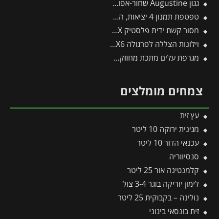
גגון Augustine שחור-אפור 2.2*0.9 מבית פלרם – Canopia
טפטפת תמנון 4 יציאות, השקייה מווסתת + טפטפת 8 ליטר לשעה
מסור קשת ידית פלסטיק CT32EX -תבור
וילונות הצללה לפרגולה 3X6 מבית פלרם – Canopia
מגרפת עלים מתכת מחוזקת לכלים מתחלפים פיסקארס
צמחים מומלצים
עץ זית
מגינית ירוקה 10 ליטר
עכנאי הדור 10 ליטר
סנסיווריה
קלמנטינה אור 25 ליטר
לימון יוריקה בוגר 3-4 צול
נולינה – בקבוקית 25 ליטר
זית בונסאי בינוני