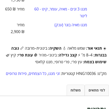
1,750
₪
מנגו 3 זנים - מאיה, עומר, קיט - 60
₪
650
ליטר
מנגו מאיה בוגר (ענק)
2,900
₪
☀️
תנאי אור:
שמש מלאה 💧
השקיה:
בינונית–מרובה 📏
גובה
בבגרות:
4–8 מ׳ ⚡
קצב גדילה:
בינוני–מהיר 🍇
עונת פרי:
קיץ 🌿
שימוש בצמח:
עץ פרי, פרי טרופי, מנגו קלאסי
מק"ט:
HNG10036
קטגוריות:
זני מנגו
,
כל הצמחים
,
פירות טרופים
למי מתאים
משלוח