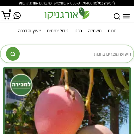
לרכישה בטלפון
050-8170400
או ב
וואצאפ
, כתובתינו -אורגניקו בוויז
0
חנות
משתלה
מנגו
גידול צמחים
ייעוץ והדרכה
אין מוצרים בסל הקניות.