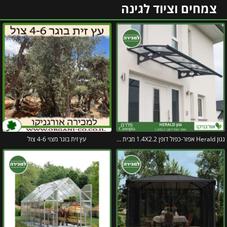
צמחים וציוד לגינה
גגון Herald אפור-כפול דופן 1.4X2.2 מבית פלרם – Canopia
עץ זית בוגר מצוי 4-6 צול