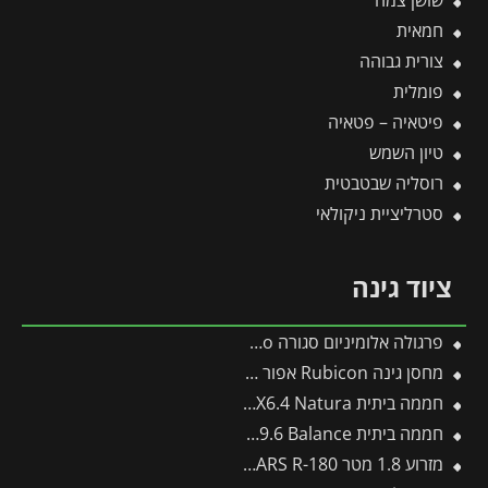
שושן צמח
חמאית
צורית גבוהה
פומלית
פיטאיה – פטאיה
טיון השמש
רוסליה שבטבטית
סטרליציית ניקולאי
ציוד גינה
פרגולה אלומיניום סגורה SanRemo לבנה 3X5.6 קירוי לבן מבית Canopia
מחסן גינה Rubicon אפור כהה 1.9X3 מבית פלרם – קנופיה
חממה ביתית 2.4X6.4 Natura מעץ ארז מבית פלרם – Canopia
חממה ביתית 3X9.6 Balance מבית פלרם – Canopia
מזרוע 1.8 מטר ARS R-180 -תבור