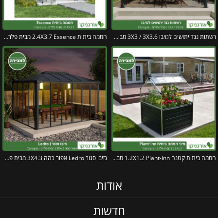
רשתות נגד יתושים לגזיבו 3X3 / 3X3.6 מבית פלרם – Canopia
חממה ביתית 2.4X3.7 Essence מבית פלרם – Canopia
חממה ביתית קטנה 1.2X1.2 Plant-inn מבית פלרם – קנופיה
גזיבו סגור Ledro אפור כהה 3X4.3 מבית פלרם – Canopia
אודות
חדשות