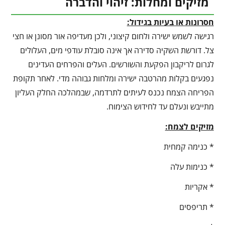
מזיקים ומחלות: זיהוי והדברה
חסרונות או בעיות בגידול:
רגישה לשמש ישירה ולחום קיצוני, ולכן מעדיפה אור מסונן או חצי
צל. דורשת השקיה סדירה אך אינה סובלת עודפי מים, העלולים
לגרום לריקבון הפקעת והשורשים. העלים והפרחים העדינים
נפגעים בקלות מהרטבה ישירה ומלחות גבוהה מדי. לאחר תקופת
הפריחה הצמח נכנס לעיתים לתרדמה, שבמהלכה החלק העליון
מתייבש ונעלם עד לחידוש הצימוח.
מזיקים לצמח:
* כנימה קמחית
* כנימות עלה
* אקריות
* תריפסים