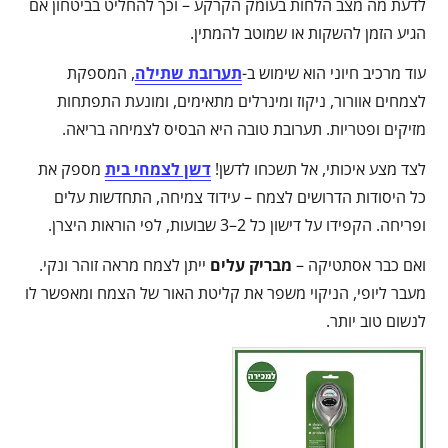
לדעת מה מצב הלחות בעומק הקרקע – וכך להחליט בביטחון אם
הגיע הזמן להשקות או שמוטב להמתין.
עוד מרכיב חיוני הוא שימוש ב-
תערובת שתילה
, המספקת
לצמחים אוורור, ניקוז ומינרלים מתאימים, ומונעת התפתחות
מזיקים ופטריות. תערובת טובה היא הבסיס לצמיחה בריאה.
לצד מצע איכותי, אל תשכחו לדשן!
דשן לצמחי בית
מספק את
כל היסודות הדרושים לצמח – עידוד צמיחה, התחדשות עלים
ופריחה. הקפידו על דישון כל 2–3 שבועות, לפי הוראות היצרן.
ואם כבר אסתטיקה –
מבריק עלים
ייתן לצמח מראה זוהר ונקי.
מעבר ליופי, הניקוי משפר את קליטת האור של הצמח ומאפשר לו
לנשום טוב יותר.