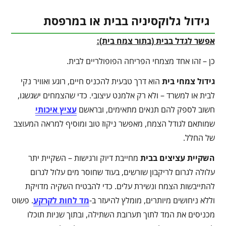
גידול גלוקסיניה בבית או במרפסת
אפשר לגדל בבית (בתור צמח בית):
כן – זהו אחד מצמחי הפריחה הפופולריים לבית.
גידול צמחי בית
הוא דרך טבעית להכניס חיים, רוגע ואוויר נקי
לבית או למשרד – ולא רק אלמנט עיצובי. כדי שהצמחים ישגשגו,
חשוב לספק להם תנאים מתאימים, ובראשם
עציץ איכותי
שמותאם לגודל הצמח, מאפשר ניקוז טוב ומוסיף למראה המעוצב
של החלל.
השקיית עציצים בבית
מחייבת דיוק ורגישות – השקיית יתר
עלולה לגרום לריקבון שורשים, בעוד שחוסר מים עלול לגרום
להתייבשות הצמח ונשירת עלים. כדי להבטיח השקיה מדויקת
וללא ניחושים מיותרים, מומלץ להיעזר ב-
מד לחות לקרקע
. פשוט
מכניסים את המד לתוך תערובת השתילה, ובתוך שניות תוכלו