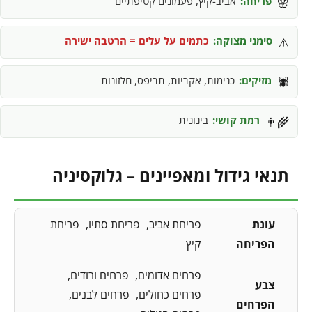
פריחה:
אביב-קיץ, פעמונים קטיפתיים
🌸
סימני מצוקה:
כתמים על עלים = הרטבה ישירה
⚠️
מזיקים:
כנימות, אקריות, תריפס, חלזונות
🕷️
רמת קושי:
בינונית
👨‍🌾
תנאי גידול ומאפיינים – גלוקסיניה
עונת
פריחת אביב
פריחת סתיו
פריחת
הפריחה
קיץ
פרחים אדומים
פרחים ורודים
צבע
פרחים כחולים
פרחים לבנים
הפרחים