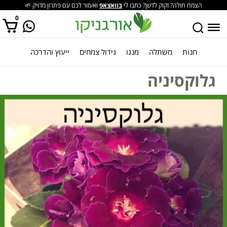
הצמח חולה? זקוק לדשן? כתבו לי
בוואצאפ
ואעזור לכם עם פתרון מדויק 🌱
0
חנות
משתלה
מנגו
גידול צמחים
ייעוץ והדרכה
אין מוצרים בסל הקניות.
גלוקסיניה