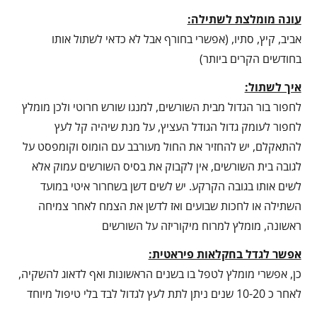
עונה מומלצת לשתילה:
אביב, קיץ, סתיו, (אפשרי בחורף אבל לא כדאי לשתול אותו
בחודשים הקרים ביותר)
איך לשתול:
לחפור בור הגדול מבית השורשים, למנגו שורש חרוטי ולכן מומלץ
לחפור לעומק גדול הגודל העציץ, על מנת שיהיה קל לעץ
להתאקלם, יש להחזיר את החול מעורבב עם הומוס וקומפסט על
לגובה בית השורשים, אין לקבוק את בסיס השורשים עמוק אלא
לשים אותו בגובה הקרקע. יש לשים דשן בשחרור איטי במועד
השתילה או לחכות שבועים ואז לדשן את הצמח לאחר צמיחה
ראשונה, מומלץ למרוח מיקוריזה על השורשים
אפשר לגדל בחקלאות פיראטית:
כן, אפשרי מומלץ לטפל בו בשנים הראשונות ואף לדאוג להשקיה,
לאחר כ 10-20 שנים ניתן לתת לעץ לגדול לבד בלי טיפול מיוחד