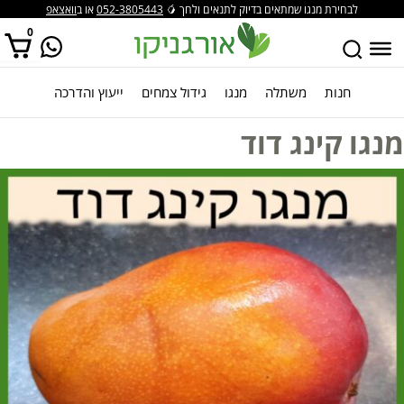
לבחירת מנגו שמתאים בדיוק לתנאים ולחך 🥭
052-3805443
או ב
וואצאפ
0
חנות
משתלה
מנגו
גידול צמחים
ייעוץ והדרכה
אין מוצרים בסל הקניות.
מנגו קינג דוד