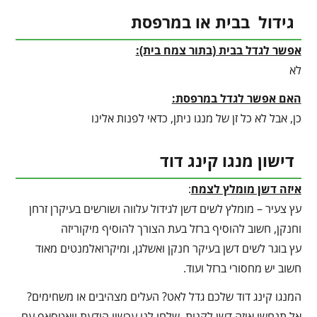
גידול בבית או במרפסת
אפשר לגדל בבית (בתור צמח בית):
לא
האם אפשר לגדל במרפסת:
כן, אבל לא כל זן של מנגו ניתן, כדאי לפנות אלינו
דישון מנגו קינג דוד
איזה דשן מומלץ לצמח
:
עץ צעיר – מומלץ לשים דשן לגידול עלווה ושורשים בעיקרן זרחן
וחנקן, חשוב להוסיף ברזל בעת הצורך להוסיף מיקוריזה
עץ בוגר לשים דשן בעיקר חנקן ואשלגן, ומיקרואלמנטים מאוד
חשוב יש מחסורי ברזל ועוד.
המנגו קינג דוד שלכם גדל לאט? העלים מצהיבים או משחימים?
אל תנחשו איזה דשן לקנות. שלחו לנו עכשיו הודעת וואטסאפ עם