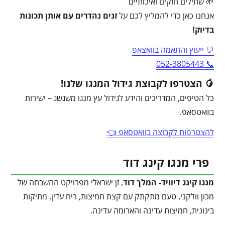
🌱 שתילים חזקים ואיכותיים
אנחנו כאן כדי להמליץ לכם על
זנים נהדרים עם אותן תכונות
בדיוק!
💬 ייעוץ והתאמה בוואצאפ
📞 052-3805443
🥭 הצטרפו לקבוצת גידול המנגו שלנו!
כל הטיפים, המדריכים והידע לגידול עץ מנגו משגשג – ישירות
בוואטסאפ.
להצטרפות לקבוצה בוואטסאפ 👈
פרי מנגו קינג דוד
מנגו קינג דיוויד- המלך דוד
, זן ישראלי מפרויקט ההשבחה של
מכון וולקני, טעם מתקתק עם קצת חמיצות, ריח עדין, מתיקות
בינונית, חמיצות עדינה והארומה עדינה.