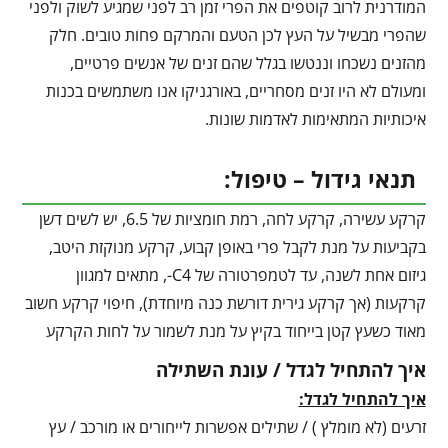
המודרנית לרוב קוטפים את הפרי זמן רב לפני שמגיע לשוק ולפני
שהפרי מבשיל על העץ לכן הטעם והמרקם פחות טובים. חלק
מהזנים נשכחו וננטשו בגלל שהם זנים של אנשים פרטיים,
ומעולם לא היו זנים מסחריים, באורגניקו אנו משתמשים בכנות
איכותיות המתאימות לאדמות שונות.
תנאי גידול – טיפול:
קרקע עשירה, קרקע לחה, רמת חומציות של 6.5, יש לשים דשן
בקביעות על מנת לקבל פרי באופן קבוע, קרקע מנוקזת היטב,
גיזום אחת לשנה, עד לטמפרטורה של C4-, מתאים למגוון
קרקעות (אך קרקע גירית דורשת כנה מיוחדת), חיפוי קרקע חשוב
מאוד כשעץ קטן בייחוד בקיץ על מנת לשמור על לחות הקרקע
איך להתחיל לגדל / עונת השתילה
איך להתחיל לגדל:
זרעים (לא מומלץ ) / שתילים אפשרות לייחורים או מורכב / עץ