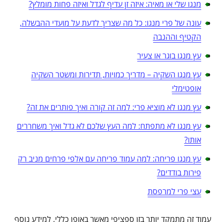
מנגו שלי או מאיה: איזה זן עדיף לגדל ואיזה פחות מומלץ?
עונה של פרי מנגו: כל מה שצריך לדעת על מועדי ההבשלה,
הקטיף וההנבה
עץ מנגו בוגר או צעיר
עץ מנגו השקיה – מדריך כמויות, תדירות ומשטר השקיה
אופטימלי
עץ מנגו לא מוציא פרי: למה זה קורה ואיך פותרים את זה?
עץ מנגו לא מתפתח: למה העץ שלכם לא גדל ואיך משחררים
אותו?
עץ מנגו פריחה: למה עמוד פריחה עם אלפי פרחים מניב רק
פירות בודדים?
עצי פרי למרפסת
עמוד זה מתמקד יותר בזן ספציפי מאשר באופן כללי, למידע נוסף