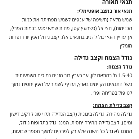
תנאי תאורה
תנאי אור במצב אופטימלי:
שמש מלאה (חשיפה של ענפים לשמש מפחיתה את כמות
הכנימות), חצי צל (כשהעץ קטן, פחות שמש יפגע בכמות הפרי),
אך עדיין העץ יכול להניב בתנאים אלו, קצב גידול העץ יורד ופחות
מומלץ
גודל הצמח וקצב גדילה
גודל הצמח:
1.5-40 מ’ בהתאם לזן, אך בארץ רוב הזנים נמוכים משמעותית
בשל התנאים הקיימים בארץ, ועדיף לשמור על העץ יחסית נמוך
לטיפול בפריחה ופרי.
קצב גדילת הצמח:
גדילה מהירה, גדילה בינונית (קצב הגדילה תלוי סוג קרקע, דישון
ומים), קצב גדילה מהירה יחסית. המנגו גדל בתקופות גידול,
המנגו לא גדל כל השנה אלא רק לפרקים למשך מספר שבועות,