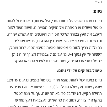
העץ
גיזום:
גיזום במנגו משפיע על כמות הפרי, ועל איכותו, הוא גם יכול להוות
טיפול משלים או הפחתה של מזיקים מסויימים, חשוב מאוד לגזום
ולעצב את העץ בצורה שלכל הפירות והענפים תגיע שמש ישירה,
וגם שתהיה סירקולציה של אוויר בין הענפים, ענפים שגדלים
בהצלבה צריך לגזום כי צפיפות פוגעת בסיכוי הפרי, לרוב מומלץ
לשמור על עץ נמוך 3-4 מ’, על מנת שבמידת הצורך יהיה ניתן
לטפל בפרי או בפריחה, גיזום חשוב גם לעיבוי הגזע או הענף.
טיפול במזיקים על ידי גיזום:
גיזום במנגו יכול להוות מוצא אחרון בטיפול בעצים נגועים עד מצב
שהעץ שחור (עץ שלא טופל כלל), צריך לעשות את זה באביב עד
תחילת הקיץ, לא יתקבל פרי באותה שנה, אך על מנת לטפל
במקרה קיצון זה, לגזום את כל העלים לעצב את העץ מחדש
(חשוב מאוד על מנת שיהיה קל לטפל בו בעתיד), לשים לב לגזום