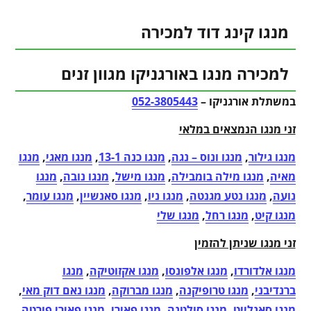
מנגו קינג דוד למכירה
למכירה מנגו באורגניקו מגוון זנים
במשתלת אורגניקו –
052-3805443
זני מנגו הנמצאים במלאי
מנגו גילור
,
מנגו ונוס – נגה
,
מנגו כנה 13-1
,
מנגו מאגי
,
מנגו
מאיה
,
מנגו מילה בומבילה
,
מנגו מישל
,
מנגו נובה
,
מנגו
נועה
,
מנגו נטע מגנטה
,
מנגו ניו
,
מנגו סאנשיין
,
מנגו עומר
,
מנגו קיט
,
מנגו רחל
,
מנגו שלי
זני מנגו שניתן להזמין
מנגו אלדורדו
,
מנגו אלפונסו
,
מנגו אקזוטיקה
,
מנגו
ברנדיבני
,
מנגו טרופיקנה
,
מנגו מברוקה
,
מנגו נאם דוק מאי
,
מנגו סאנלייט
,
מנגו סולטנה
,
מנגו פאירי
,
מנגו פאירי פורטה
,