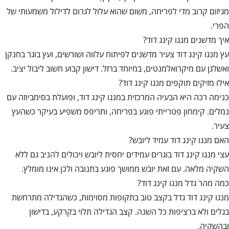
מגיזום קרוב מדי לפריחה, משום שהוא עלול לגרום לדילול משמעותי של
הפרי.
איך מדשנים מנגו קינג דוד?
עץ מנגו קינג דוד צעיר מדשנים לפיתוח עלווה ושורשים, ועץ בוגר בחנקן
ואשלגן עם מיקרואלמנטים, במיוחד ברזל. דישון קבוע חשוב ליבול יציב.
אילו מזיקים תוקפים מנגו קינג דוד?
כנימה רכה היא הבעיה המרכזית במנגו קינג דוד, ופועלת בסימביוזה עם
נמלים. קימחון פטרייתי פוגע בפריחה, ותריפס משפיע בעיקר כשהעץ
צעיר.
האם מנגו קינג דוד עמיד ליובש?
עצי מנגו קינג דוד בוגרים עמידים יחסית ליובש ויכולים להניב גם ללא
השקיה מלאה. עם זאת יובש ממושך פוגע בתנובה ולכן אינו מומלץ.
כמה מהר גדל מנגו קינג דוד?
מנגו קינג דוד גדל בקצב טוב בתקופות מסוימות, כשהגדילה מתרחשת
בגלים ולא ברציפות כל השנה. קצב הגדילה תלוי בקרקע, בדישון
ובהשקיה.