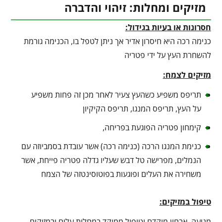
מזיקים ומחלות: זיהוי והדברה
חסרונות או בעיות בגידול:
כנימה רכה היא חיסרון אדיר אך ניתן לטפל בו, הכנימה גורמת
להשחרת העץ על ידי פטריה
מזיקים לצמח:
תריפס משפיע כשהעץ צעיר לאחר מכן זה פחות משפיע
על העץ, תריפס המנגו, תריפס הקיקיון
קימחון פטריה הפוגעת בפריחה,
כנימת המנגו הרכה (כנימה רכה) אשר עובדת בסמביוזה עם
הנמלים, מפרישה טל דבש שעליו גדלה פטריה פייחת, אשר
משחירה את העלים ופוגעות בפוטוסינטזה של הצמח
טיפול במזיקים:
מניעה, אבחון מוקדם וטיפול ממוקד במחלות עלים ובמזיקים