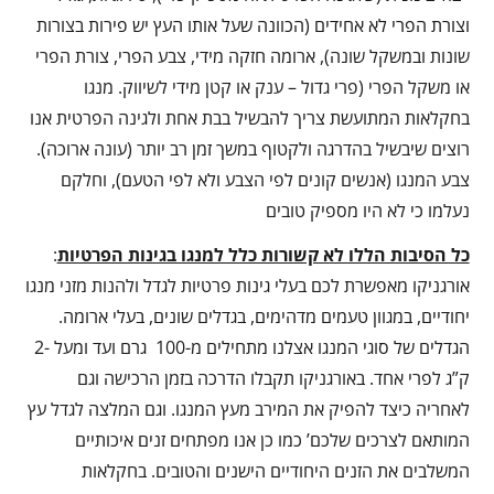
וצורת הפרי לא אחידים (הכוונה שעל אותו העץ יש פירות בצורות
שונות ובמשקל שונה), ארומה חזקה מידי, צבע הפרי, צורת הפרי
או משקל הפרי (פרי גדול – ענק או קטן מידי לשיווק. מנגו
בחקלאות המתועשת צריך להבשיל בבת אחת ולגינה הפרטית אנו
רוצים שיבשיל בהדרגה ולקטוף במשך זמן רב יותר (עונה ארוכה).
צבע המנגו (אנשים קונים לפי הצבע ולא לפי הטעם), וחלקם
נעלמו כי לא היו מספיק טובים
כל הסיבות הללו לא קשורות כלל למנגו בגינות הפרטיות
:
אורגניקו מאפשרת לכם בעלי גינות פרטיות לגדל ולהנות מזני מנגו
יחודיים, במגוון טעמים מדהימים, בגדלים שונים, בעלי ארומה.
הגדלים של סוגי המנגו אצלנו מתחילים מ-100 גרם ועד ומעל -2
ק”ג לפרי אחד. באורגניקו תקבלו הדרכה בזמן הרכישה וגם
לאחריה כיצד להפיק את המירב מעץ המנגו. וגם המלצה לגדל עץ
המותאם לצרכים שלכם’ כמו כן אנו מפתחים זנים איכותיים
המשלבים את הזנים היחודיים הישנים והטובים. בחקלאות