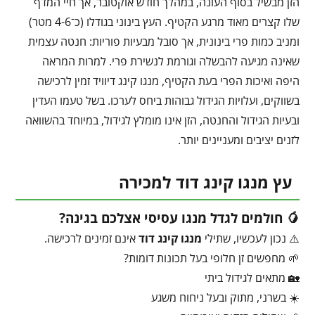
הזן מבשיל בסוף העונה, במהלך חודש אוקטובר, אך חיי המדף
שלו קצרים מאוד מרגע הקטיף. העץ בינוני בגודלו (כ־4-6 מטר)
ומניב כמות פרי בינונית, אך סובל מבעיות פוריות: חנטה עצמית
שאינה מגיעה להבשלה וגורמת לנשירת פרי. למרות המראה
היפה ואיכות הפרי בעת הקטיף, מנגו קינג דיוויד זמין לרכישה
בשווקים, ועלויות הגידול גבוהות ביחס לערכו. בשל טעמו העדין
ובעיות הגידול והחנטה, הזן אינו מומלץ לגידול, במיוחד בהשוואה
לזנים יציבים ומעניינים יותר.
עץ מנגו קינג דוד למכירה
🥭 חולמים לגדל מנגו עסיסי אצלכם בגינה?
⚠️ נכון לעכשיו, שתילי
מנגו קינג דוד
אינם זמינים לרכישה.
🌱 מחפשים זן חלופי בעל תכונות דומות?
🏡 מתאים לגידול ביתי
☀️ בשרני, מתוק ובעל ניחוח משגע