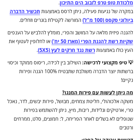
מלכודת טופ טרפ לזבוב הים התיכון
.
במקרה של נגיעות פעילה, ניתן לרסס באמצעות
תכשיר הדברה
ביולוגי סקסס (100 מ"ל)
המורשה לקטילת בוגרים וזחלים.
להגנה פיזית מלאה על המושב והפרי, מומלץ להלביש על הענפים
שקיות רשת להגנת הפרי (מארז 50 יח')
או לחלופין לעטוף את
העץ כולו באמצעות
רשת נגד חרקים לעץ (5X5)
.
💡 טיפ מקצועי לרכישה:
השילוב בין לכידה, ריסוס ממוקד וכיסוי
ברשתות יוצר הדברה משולבת שתבטיח 100% הגנה ופירות
נקיים!
מה ניתן לעשות עם פירות המנגו?
משקה אלכוהולי, חליטת צמחים, מבושל, פירות יבשים, לדר, נאכל
טרי, ארטיקים וגלידות, ריבות, מיץ, ניתן להשתמש בפירות
שנופלים לא בשלים לאחר הפריחה, ל: חמוצים, סלט, ממרחים
ורטבים