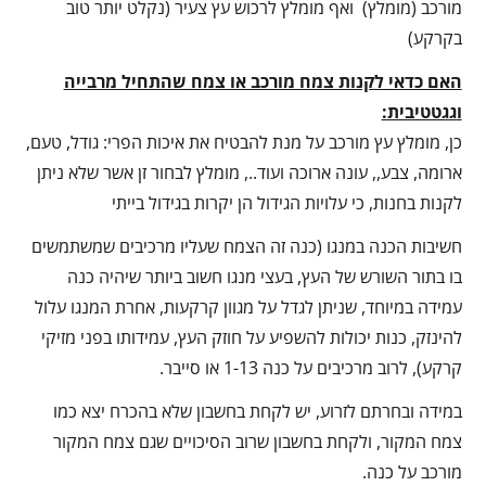
מורכב (מומלץ) ואף מומלץ לרכוש עץ צעיר (נקלט יותר טוב
בקרקע)
האם כדאי לקנות צמח מורכב או צמח שהתחיל מרבייה
וגגטטיבית:
כן, מומלץ עץ מורכב על מנת להבטיח את איכות הפרי: גודל, טעם,
ארומה, צבע,, עונה ארוכה ועוד.., מומלץ לבחור זן אשר שלא ניתן
לקנות בחנות, כי עלויות הגידול הן יקרות בגידול בייתי
חשיבות הכנה במנגו (כנה זה הצמח שעליו מרכיבים שמשתמשים
בו בתור השורש של העץ, בעצי מנגו חשוב ביותר שיהיה כנה
עמידה במיוחד, שניתן לגדל על מגוון קרקעות, אחרת המנגו עלול
להינזק, כנות יכולות להשפיע על חוזק העץ, עמידותו בפני מזיקי
קרקע), לרוב מרכיבים על כנה 1-13 או סייבר.
במידה ובחרתם לזרוע, יש לקחת בחשבון שלא בהכרח יצא כמו
צמח המקור, ולקחת בחשבון שרוב הסיכויים שגם צמח המקור
מורכב על כנה.