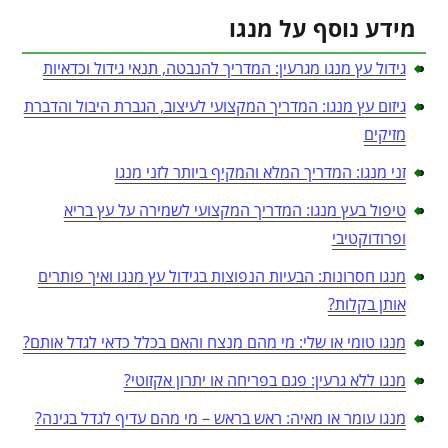
מידע נוסף על מנגו
גידול עץ מנגו מגרעין: המדריך להנבטה, תנאי גידול וכדאיות
גיזום עץ מנגו: המדריך המקצועי לעיצוב, הגברת היבול והדברת
מזיקים
זני מנגו: המדריך המלא והמקיף ביותר לזני מנגו
טיפול בעץ מנגו: המדריך המקצועי לשמירה על עץ בריא
ופרודוקטיבי
מנגו חסרונות: הבעיות הנפוצות בגידול עץ מנגו ואיך פותרים
אותן בקלות?
מנגו טומי או שלי: מי מהם מנצח והאם בכלל כדאי לגדל אותם?
מנגו ללא גרעין: פגם בפריחה או יתרון אקזוטי?
מנגו עומר או מאיה: ראש בראש – מי מהם עדיף לגדל בגינה?