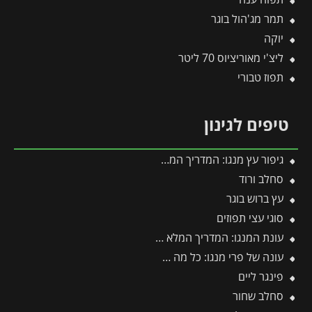
תמר מג'הול בוגר
יוקה
ליצ'י מאוריציוס 70 ליטר
תפוז טבורי
טיפים לגינון
גיפור עץ מנגו: המדריך המקצועי לטיפול בקימחון, הגדלת היבול ודרכי יישום יעילות
סחלב ורוד
עץ ברוש בוגר
סוגי עצי תפוזים
עונת המנגו: המדריך המלא לפרי, שתילה, גיזום ודישון לאורך השנה
עונה של פרי מנגו: כל מה שצריך לדעת על מועדי ההבשלה, הקטיף וההנבה
פינגר ליים
סחלב שחור