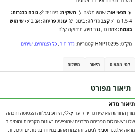
ולעודד צמיחה ופריחה צפופה
☀️
תנאי אור:
שמש מלאה 💧
השקיה:
בינונית 📏
גובה בבגרות:
1.5-4 מ׳ ⚡
קצב גדילה:
בינוני 🌸
עונת פריחה:
אביב 🌿
שימוש
בצמח:
צמח נוי, גדר חיה, תחזוקה קלה
מק"ט:
HNP10295
קטגוריות:
גדר חיה
,
כל הצמחים
,
שיחים
למי מתאים
תיאור
משלוח
תיאור מפורט
תיאור מלא
מורן החורש הוא שיח נוי ירוק עד 🌿🤍, הידוע בעלווה הצפופה והכהה
שלו ובאשכולות הפריחה הלבנים שמופיעים בעונות הקרירות ומוסיפים
מראה אלגנטי וטבעי לגינה. זהו צמח אהוב במיוחד בגינות ים תיכוניות