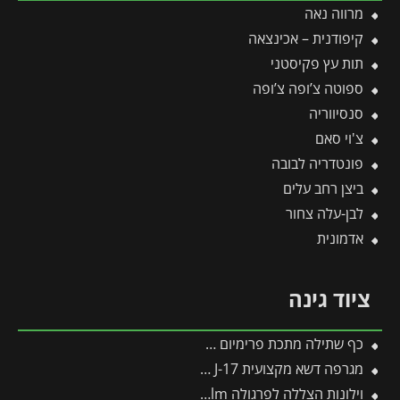
מרווה נאה
קיפודנית – אכינצאה
תות עץ פקיסטני
ספוטה צ’ופה צ’ופה
סנסיווריה
צ'וי סאם
פונטדריה לבובה
ביצן רחב עלים
לבן-עלה צחור
אדמונית
ציוד גינה
כף שתילה מתכת פרימיום פיסקארס
מגרפה דשא מקצועית J-17 -תבור
וילונות הצללה לפרגולה 3.4X5.2 Stockholm מבית פלרם – Canopia