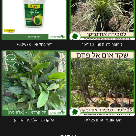
ליריופה כדנית מגוון 10 ליטר
דשן ברזל FLOWER – FE
שקד אום אל פחם 25 ליטר
הל קרדמון (אלפיניה הדורה)