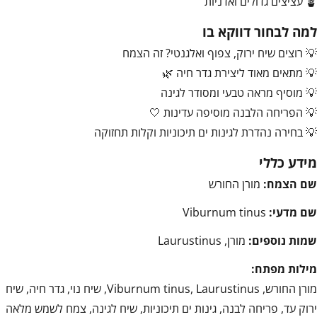
🪴 עציצים גדולים ואדניות
למה לבחור דווקא בו
💡 רוצים שיח ירוק, צפוף ואלגנטי? זה הצמח
💡 מתאים מאוד ליצירת גדר חיה 🌿
💡 מוסיף מראה טבעי ומסודר לגינה
💡 הפריחה הלבנה מוסיפה עדינות 🤍
💡 בחירה נהדרת לגינות ים תיכוניות וקלות תחזוקה
מידע כללי
שם הצמח:
מורן החורש
שם מדעי:
Viburnum tinus
שמות נוספים:
מורן, Laurustinus
מילות מפתח:
מורן החורש, Viburnum tinus, Laurustinus, שיח נוי, גדר חיה, שיח
ירוק עד, פריחה לבנה, גינות ים תיכוניות, שיח לגינה, צמח לשמש מלאה