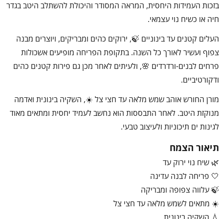
בזכות העמידות היחסית, המראה המסודר והיכולת להשתלב היטב בגדר
חיה או כשיח נוי עצמאי.
העלים קטנים עד בינוניים 🍃, ירוקים כהים ומבריקים, ויוצרים מבנה
צפוף ועשיר לאורך כל השנה. בתקופת הפריחה מופיעים אשכולות
פרחים לבנים-ורדרדים 🌸, ולעיתים לאחר מכן גם פירות קטנים כהים
ודקורטיביים.
מורן החורש אוהב שמש מלאה עד חצי צל ☀️, השקיה בינונית ואדמה
מנוקזת היטב. לאחר התבססות הוא נחשב לעמיד יחסית ומתאים מאוד
לגינות ים תיכוניות ולעיצוב טבעי.
תיאור הצמח
🌿 שיח נוי ירוק עד
🤍 פריחה לבנה עדינה
🍃 עלווה צפופה ומבריקה
☀️ מתאים לשמש מלאה עד חצי צל
💧 השקיה בינונית