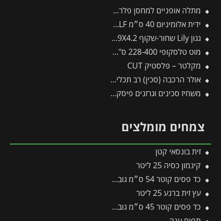
מתלה אופניים למחסן פלרם – Canopia
ידית אלומיניום 40 ס״מ ZM04 – WOLF
גגון Lily שחור-שקוף 0.9X4.2 בעיצוב רטרו מבית פלרם – Canopia
מוט טלסקופי 228-400 ס"מ לכלים מתחלפים פיסקארס
מקלטר – פלסטיק CUT
אולר הרכבה (סכין) רב תכליתי
משחיז סכינים וגרזנים פיסקארס
צמחים מומלצים
זית בונסאי קטן
קינמון כסיה 25 ליטר
כד פסים קוטר 54 ס״מ גובה 54 ס״מ שמנת
עץ זית ברנע 25 ליטר
כד פסים קוטר 45 ס״מ גובה 45 ס״מ שחור
תפוח ענה