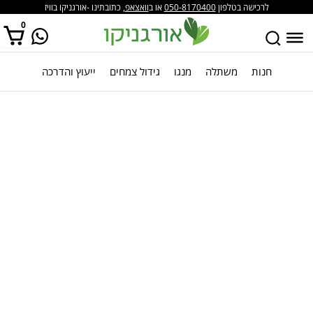
לרכישה בטלפון
050-8170400
או ב
וואצאפ
, כתובתינו -אורגניקו בוויז
0
חנות
משתלה
מנגו
גידול צמחים
ייעוץ והדרכה
אין מוצרים בסל הקניות.