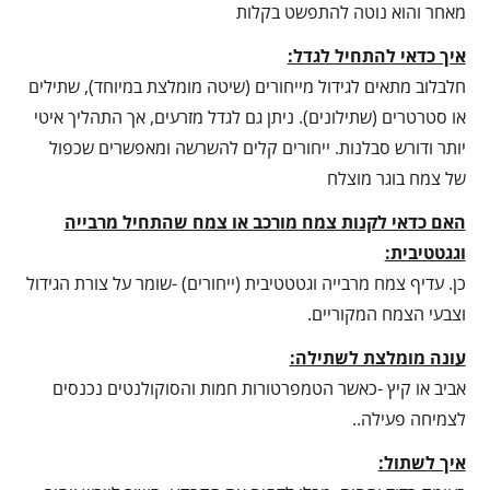
מאחר והוא נוטה להתפשט בקלות
איך כדאי להתחיל לגדל:
חלבלוב מתאים לגידול מייחורים (שיטה מומלצת במיוחד), שתילים
או סטרטרים (שתילונים). ניתן גם לגדל מזרעים, אך התהליך איטי
יותר ודורש סבלנות. ייחורים קלים להשרשה ומאפשרים שכפול
של צמח בוגר מוצלח
האם כדאי לקנות צמח מורכב או צמח שהתחיל מרבייה
וגגטטיבית:
כן. עדיף צמח מרבייה וגטטטיבית (ייחורים) -שומר על צורת הגידול
וצבעי הצמח המקוריים.
עונה מומלצת לשתילה:
אביב או קיץ -כאשר הטמפרטורות חמות והסוקולנטים נכנסים
לצמיחה פעילה..
איך לשתול: