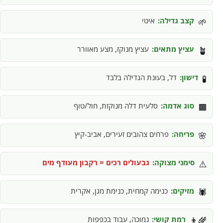
קצב גדילה:
איטי
🌱
עציץ מתאים:
עציץ מנוקז, מצע מאוורר
🪴
דישון:
דל, בעונת הגדילה בלבד
🧪
סוג אדמה:
סלעית דלה מנוקזת, חול/טוף
🟫
פריחה:
פרחים צהובים זעירים, אביב-קיץ
🌸
סימני מצוקה:
גבעולים רכים = רקבון מעודף מים
⚠️
מזיקים:
כנימה קמחית, כנימת מגן, אקרית
🕷️
רמת קושי:
נמוכה, עבוד בכפפות
👨‍🌾