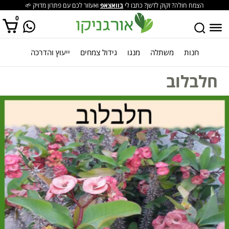
הצמח חולה? זקוק לדשן? כתבו לי
בוואצאפ
ואעזור לכם עם פתרון מדויק 🌱
0
חנות
משתלה
מנגו
גידול צמחים
ייעוץ והדרכה
אין מוצרים בסל הקניות.
חלבלוב