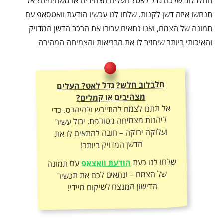
החלבלוב שלכם גדל לאט? העלים מצהיבים או משחימים? אל
תנחשו איזה דשן לקנות. שלחו לנו עכשיו הודעת וואטסאפ עם
תמונה של הצמח, ואנו נתאים עבורו את הרכב הדשן המדויק
והאיכותי ביותר שיחזיר לו את הבריאות והצמיחה המהירה
חלבלוב חלש? גדל לאט? העלים
מצהיבים או קמלים?
אל תתנו לצמח להתייבש ולהיהרס. כדי
ליהנות מצמיחה מטורפת, יבול עשיר
ועלוקה ירוקה – חובה להתאים לו את
הדשן המדויק ביותר!
שלחו לנו כעת
הודעת וואצאפ
עם תמונה
של הצמח – ונתאים לכם את תכשיר
הדישון המנצח לשיקום מיידי!