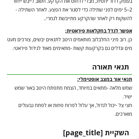
בעומק רדוד יחסית, מבלי לדחוס את הקרקע. חשוב לייבש ייחור
2–5 ימים לפני שתילה כדי לסגור את הפצע. לאחר השתילה -
להשקות רק לאחר שהקרקע מתייבשת לגמרי..
אפשר לגדל בחקלאות פיראטית:
כן. רוב מיני החלבלוב מותאמים היטב לתנאים יבשים, צורכים מעט
מים וגדלים גם בקרקעות קשות -מתאימים מאוד לגידול פיראטי.
תנאי תאורה
תנאי אור במצב אופטימלי:
שמש מלאה -מתאים במיוחד, הצמח מתפתח היטב באור שמש
ישיר.
חצי צל -יכול לגדול, אך עלול לפרוח פחות או לפתח גבעולים
מוארכים.
השקיית [
page_title
]