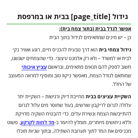
גידול [
page_title
] בבית או במרפסת
אפשר לגדל בבית (בתור צמח בית):
כן – יש מינים שמתאימים לגידול בתוך הבית
גידול צמחי בית
הוא דרך טבעית להכניס חיים, רוגע ואוויר נקי
לבית או למשרד – ולא רק אלמנט עיצובי. כדי שהצמחים ישגשגו,
חשוב לספק להם תנאים מתאימים, ובראשם
עציץ איכותי
שמותאם לגודל הצמח, מאפשר ניקוז טוב ומוסיף למראה המעוצב
של החלל.
השקיית עציצים בבית
מחייבת דיוק ורגישות – השקיית יתר
עלולה לגרום לריקבון שורשים, בעוד שחוסר מים עלול לגרום
להתייבשות הצמח ונשירת עלים. כדי להבטיח השקיה מדויקת
וללא ניחושים מיותרים, מומלץ להיעזר ב-
מד לחות לקרקע
. פשוט
מכניסים את המד לתוך תערובת השתילה, ובתוך שניות תוכלו