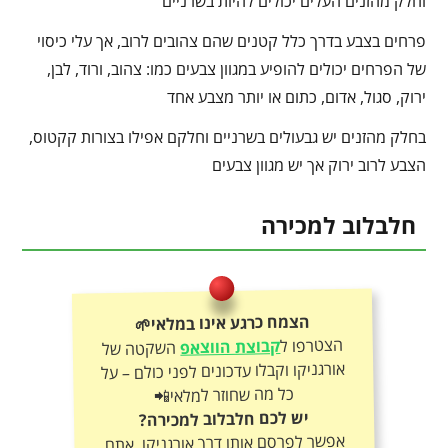
וחלק מהזנים העלים יכולים להיות בשרניים
פרחים בצבע בדרך כלל קטנים שהם צהובים לרוב, אך עלי כיסוי
של הפרחים יכולים להופיע במגוון צבעים כמו: צהוב, ורוד, לבן,
ירוק, סגול, אדום, כתום או יותר מצבע אחד
בחלק מהזנים יש גבעולים בשרניים וחלקם אפילו בצורות קקטוס,
הצבע לרוב ירוק אך יש מגוון צבעים
חלבלוב למכירה
הצמח כרגע אינו במלאי🌱
הצטרפו ל
קבוצת הווצאפ
השקטה של
אורגניקו וקבלו עדכונים לפני כולם – על
כל מה שחוזר למלאי📲
יש לכם חלבלוב למכירה?
אפשר לפרסם אותו דרך אורגניקו, אתם
קובעים את המחיר ואנחנו נעזור בפרסום