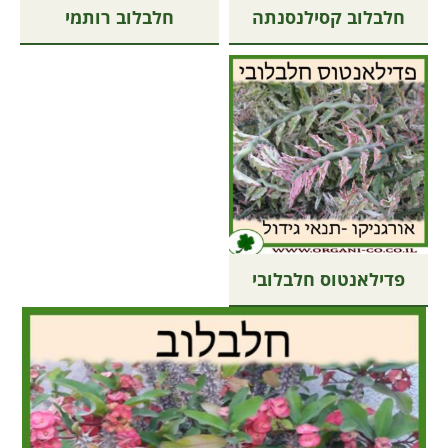
חלבלוב קסילנסנתה
חלבלוב רותמי
פדילאנטוס חלבלובי