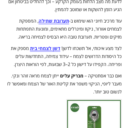
לדעת מה מצב הלחות בעומק הקרקע – וכך להחליט בביטחון אם
הגיע הזמן להשקות או שמוטב להמתין.
עוד מרכיב חיוני הוא שימוש ב-
תערובת שתילה
, המספקת
לצמחים אוורור, ניקוז ומינרלים מתאימים, ומונעת התפתחות
מזיקים ופטריות. תערובת טובה היא הבסיס לצמיחה בריאה.
לצד מצע איכותי, אל תשכחו לדשן!
דשן לצמחי בית
מספק את
כל היסודות הדרושים לצמח – עידוד צמיחה, התחדשות עלים
ופריחה. הקפידו על דישון כל 2–3 שבועות, לפי הוראות היצרן.
ואם כבר אסתטיקה –
מבריק עלים
ייתן לצמח מראה זוהר ונקי.
מעבר ליופי, הניקוי משפר את קליטת האור של הצמח ומאפשר לו
לנשום טוב יותר.