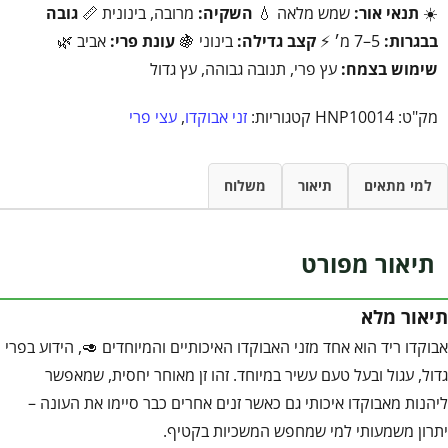
☀️
תנאי אור:
שמש מלאה 💧
השקיה:
מרובה, בינונית 📏
גובה
בבגרות:
5–7 מ׳ ⚡
קצב גדילה:
בינוני 🍇
עונת פרי:
אביב 🌿
שימוש בצמח:
עץ פרי, תנובה גבוהה, עץ גדול
מק"ט:
HNP10014
קטגוריות:
זני אבוקדו
,
עצי פרי
למי מתאים
תיאור
משלוח
תיאור מפורט
תיאור מלא
אבוקדו ריד הוא אחד מזני האבוקדו האיכותיים והמיוחדים 🥑, הידוע בפרי
גדול, עגול ובעל טעם עשיר במיוחד. זהו זן מאוחר יחסית, שמאפשר
ליהנות מאבוקדו איכותי גם כאשר זנים אחרים כבר סיימו את העונה –
יתרון משמעותי למי שמחפש המשכיות בקטיף.