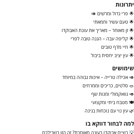
יתרונות
🌟 פרי גדול ומרשים 🥑
🌟 טעם עשיר וחמאתי
🌟 זן מאוחר – מאריך את עונת האבוקדו
🌟 קליפה עבה – הגנה טובה לפרי
🌟 חיי מדף טובים
🌟 עץ יציב יחסית ביבול
שימושים
🥑 אכילה טרייה – איכות גבוהה במיוחד
🥗 סלטים, כריכים וממרחים
🥑 גוואקמולי ומנות שף
🍽️ מטבח ביתי ומקצועי
🌿 עץ נוי עם נוכחות בגינה
למה לבחור דווקא בו
💡 רוצים אבוקדו בעונה מאוחרת? זה הזן בשבילכם