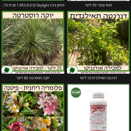
תפוז טבורי 50 ליטר
מחסן גינה Skylight קרם 1.9X3.8 מבית פלרם – קנופיה
דורנטה תאילנדית 10 ליטר
יוקה רוסטרטה 80 ליטר