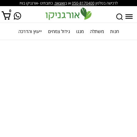
לרכישה בטלפון
050-8170400
או ב
וואצאפ
, כתובתינו -אורגניקו בוויז
0
חנות
משתלה
מנגו
גידול צמחים
ייעוץ והדרכה
אין מוצרים בסל הקניות.