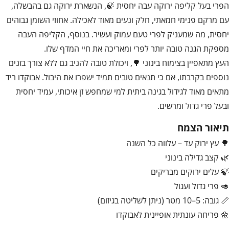
הפרי בעל קליפה ירוקה עבה יחסית 🍃, הנשארת ירוקה גם בהבשלה,
עם מרקם פנימי חמאתי, חלק ונעים מאוד לאכילה. אחוזי השומן גבוהים
יחסית, מה שמעניק לפרי טעם עמוק ועשיר. בנוסף, הקליפה העבה
מספקת הגנה טובה יותר לפרי ומאריכה את חיי המדף שלו.
העץ מתאפיין בצימוח בינוני 🌳, ויכולת טובה להניב גם ללא צורך בזנים
נוספים בקרבתו, אם כי תנאים טובים תמיד ישפרו את היבול. אבוקדו ריד
מתאים מאוד לגידול בגינה ביתית למי שמחפש זן איכותי, עמיד יחסית
ובעל פרי גדול ומרשים.
תיאור הצמח
🌳 עץ ירוק עד – עלווה כל השנה
🌿 קצב גדילה בינוני
🍃 עלים ירוקים מבריקים
🥑 פרי גדול ועגול
📏 גובה: 5–10 מטר (ניתן לשליטה בגיזום)
🌼 פריחה עונתית אופיינית לאבוקדו