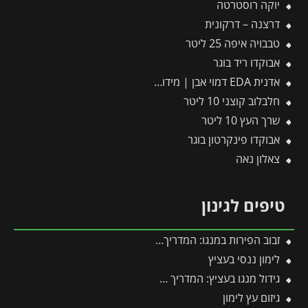
יוקה רוסטרטה
דרצנה – דרקונית
טבבויה איפה 25 ליטר
אבוקדו ריד בוגר
אדנית EDA דמוי אבן | מידות 79.5×29.5×29.5 ס"מ | אפור בהיר
חלבלוב קוצני 10 ליטר
שרך העץ 10 ליטר
אבוקדו פינקרטון בוגר
צאלון נאה
טיפים לגינון
זבוב הפירות במנגו: המדריך המלא להגנה על היבול מפני עקיצות וריקבון
לימון ננסי בעציץ
גידול מנגו בעציץ: המדריך המלא למקסום פרי במרפסת ובגינה
גיזום עץ לימון