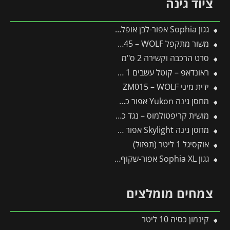
ציוד גינה
גגון Sophia אפור-לבן אופל 1X1.6 עיצוב מודרני מבית פלרם – Canopia
משור מתקפל SAW145 – WOLF
סרט הרכבה וקשירה 2 ס"מ
ראונדאפ – קוטל עשבים 1 ליטר
ידית מיני ZM015 – WOLF
מחסן גינה Yukon אפור כהה 3.3X5.2 מבית פלרם – קנופיה
מושית קריפטולמוס – נגד כנימות קמחיות
מחסן גינה Skylight אפור 1.9X2.3 מבית פלרם – קנופיה
אוקסיגל 1 ליטר (תפזול)
גגון Sophia XL אפור-שקוף 1.4X1.9 עיצוב מודרני מבית פלרם – Canopia
צמחים מומלצים
קינמון כסיה 10 ליטר