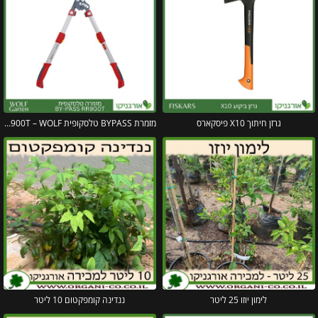
גרזן חיתוך X10 פיסקארס
מזמרת BYPASS טלסקופית RR900T – WOLF
לימון יוזו 25 ליטר
ננדינה קומפקטום 10 ליטר