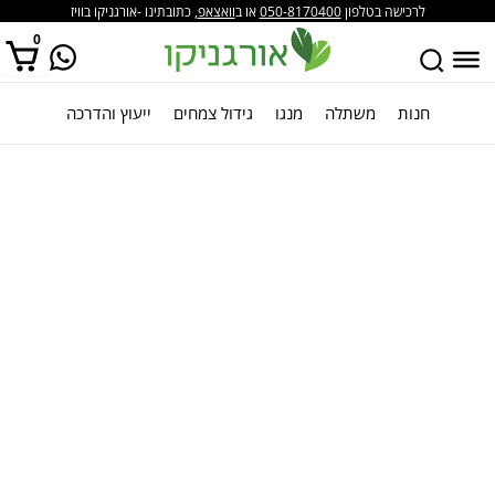
לרכישה בטלפון
050-8170400
או ב
וואצאפ
, כתובתינו -אורגניקו בוויז
0
חנות
משתלה
מנגו
גידול צמחים
ייעוץ והדרכה
אין מוצרים בסל הקניות.