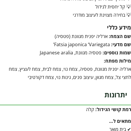
💡 קל יחסית לגידול
💡 בחירה מצוינת לעיצוב מודרני
מידע כללי
שם הצמח:
ארליה יפנית מגוונת (פטסיה)
שם מדעי:
Fatsia japonica ‘Variegata’
שמות נוספים:
פטסיה מגוונת, Japanese aralia
מילות מפתח:
ארליה יפנית מגוונת, פטסיה, צמח נוי, צמח לבית, צמח לעציץ, צמח
לחצי צל, צמח מגוּון, עיצוב פנים, גינות נוי, צמח דקורטיבי
יתרונות
רמת קושי הגידול:
קלה
מתאים ל…
✔ בית מואר