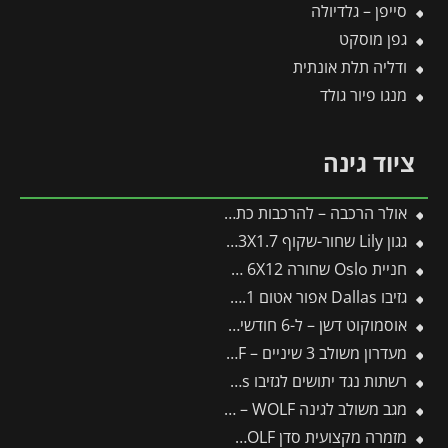
סייפן – גלדיולה
גפן מוסקט
ודליה תלת אונתית
מנגו פיור גולד
ציוד גינה
אולר הרכבה – להרכבות כתר והרכבת עין
גגון Lily שחור-שקוף 1.3X1.7 בעיצוב רטרו מבית פלרם – Canopia
חניית Oslo שחורה 6X12 מבית פלרם – Canopia
גזיבו Dallas אפור אטום 3.6X6.1 מבית פלרם – Canopia
אוסמוקוט דשן – ל-6 חודשים – 3 ק"ג
מעדרון משולב 3 שיניים – IL-M3 – WOLF
רשתות נגד יתושים לגזיבו 3.6X4.3 Dallas מבית פלרם – Canopia
מגב משולב לגינה FS450M – WOLF
מזמרה מקצועית סדן RS4000 – WOLF