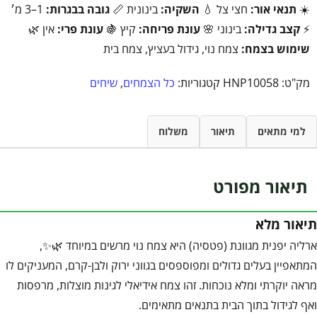
☀️
תנאי אור:
חצי צל 💧
השקיה:
בינונית 📏
גובה בבגרות:
1–3 מ׳
⚡
קצב גדילה:
בינוני 🌸
עונת פריחה:
קיץ 🍇
עונת פרי:
אין 🌿
שימוש בצמח:
צמח נוי, גידול בעציץ, צמח בית
מק"ט:
HNP10058
קטגוריות:
כל הצמחים
,
שיחים
למי מתאים
תיאור
משלוח
תיאור מפורט
תיאור מלא
ארליה יפנית מגוונת (פטסיה) היא צמח נוי מרשים במיוחד 🌿✨,
המתאפיין בעלים גדולים ומפוספסים בגווני ירוק ולבן-קרם, המעניקים לו
מראה יוקרתי ומלא נוכחות. זהו צמח אידיאלי לגינות מוצלות, מרפסות
ואף לגידול בתוך הבית בתנאים מתאימים.