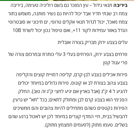
ביריבה
תנאי גידול – עץ המוכר גם בשם רוליניה טעימה, ביריבה
צמח רב שנתי תדיר אבל יכול להיות גם נשיר מותנה, משמש בתור
צמח מאכל, יכול לגדול תנאי אקלים טרופי, ים תיכוני או סובטרופי
הגדל באזור עמידות לקור 11+, ואם טיפול נכון יכול לשרוד 10B
עלים בצבע ירוק מבריק בצורה אובלית
פרחים בצבע ירוק, הפרחים בעלי 3 עלי כותרת ובמרכזם צורה של
פרי עגול קטן
פירות אכילים בצבע לבן-קרם, קליפה דמויית קוצים והקליפה
בצבע צהוב בצורת לב או קונוס, פירות גדולים במיוחד יכולים
להגיע ל 4 ק”ג (אבל בארץ אם יגיע לחצי ק"ג זה טוב). החלק
הפנימי הוא בצבע קרם לבן ומחולק לתאים; בכל “תא” יש גרעין.
הפירות נקטפים כשהם מתחילים להיות צהובים והם ממשיכים
להבשיל בבית, חיי המדף קצרים במיוחד לכן יש לאכול ברגע שהם
בשלים. טעמו מתוק (לפעמים חמצמץ מתוק).