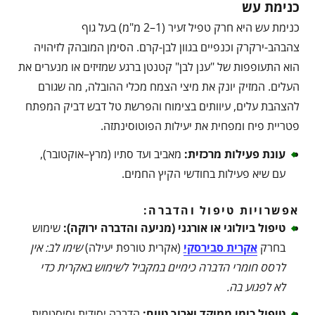
כנימת עש
כנימת עש היא חרק טפיל זעיר (1–2 מ"מ) בעל גוף
צהבהב-ירקרק וכנפיים בגוון לבן-קרם. הסימן המובהק לזיהויה
הוא התעופפות של "ענן לבן" קטנטן ברגע שמזיזים או מנערים את
העלים. המזיק יונק את מיצי הצמח מכלי ההובלה, מה שגורם
להצהבת עלים, עיוותים בצימוח והפרשת טל דבש דביק המפתח
פטריית פיח ומפחית את יעילות הפוטוסינתזה.
עונת פעילות מרכזית
:
מאביב ועד סתיו (מרץ–אוקטובר),
עם שיא פעילות בחודשי הקיץ החמים.
אפשרויות טיפול והדברה:
טיפול ביולוגי או אורגני (מניעה והדברה ירוקה)
:
שימוש
בחרק
אקרית סבירסקי
(אקרית טורפת יעילה)
שימו לב: אין
לרסס חומרי הדברה כימיים במקביל לשימוש באקרית כדי
לא לפגוע בה
.
טיפול כימי ממוקד וארוך טווח
:
הדברה יסודית וסיסטמית