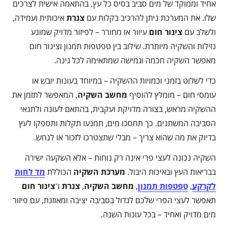
אחיד וממוקד של מים סביב בסיס כל עץ, בהתאמה אישית לצרכים
שלו. את המערכת ניתן להרכיב בקלות עם
צנרת
איכותית ועמידה,
ולשלב עם
צינור חום
עיוור או מחורר – לפיזור מדויק שמונע
נזילות והשקיה מיותרת. שילוב בין טפטפות תמנון וצינור חום
מאפשר השקיה חכמה וגמישה שמתאימה לכל גינה.
כדי לשלוט בזמני וכמויות ההשקיה – במיוחד בעונות יובש או
עומסי חום – מומלץ להוסיף
מחשב השקיה
, המאפשר לתזמן את
ההשקיה מראש, בצורה מדויקת ועקבית, בהתאם לעונה ולתנאי
הסביבה המשתנים. כך תחסכו מים, תמנעו תקלות ותספקו לעץ
בדיוק את מה שהוא צריך – מבלי שתצטרכו לזכור או לנחש.
השקיה נכונה לעצי פרי אינה רק נוחות – אלא השקעה ישירה
בבריאות העץ ובאיכות היבול.
מערכת השקיה
הכוללת
מד לחות
לקרקע
,
טפטפות תמנון
,
מחשב השקיה
,
צנרת
ו־
צינור חום
תאפשר לעצי הפרי שלכם לגדול בסביבה יציבה ומאוזנת, עם פיזור
מים מדויק ואחיד – בכל עונות השנה.