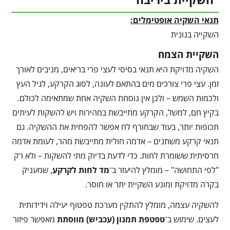
תנאי השקיה אופטימלים:
השקייה בנונית
השקיית הצמח
השקיה מדויקת היא תנאי בסיסי לעצי פרי בריאים, מניבים לאורך
זמן. עצי פרי צורכים מים בהתאם לעונה, לסוג הקרקע, לגיל העץ
ולכמות השמש – ולכן אין נוסחת השקיה אחת שמתאימה לכולם.
בקיץ חם, למשל, הקרקע מתייבשת במהירות ויש להשקות לעיתים
תכופות יותר, בעוד שבחורף לח אפשר להפחית את ההשקיה. גם
תנאי קרקע משתנים – אדמה חולית מתייבשת מהר, לעומת אדמה
חרסיתית ששומרת לחות. כדי לדעת בדיוק מתי להשקות – ולא רק
"לפי התחושה" – מומלץ להיעזר ב־
מד לחות לקרקע
, שמעניק
בקרה מדויקת ומונע השקיית יתר או חוסר.
להשקיה עצמה, מומלץ להתקין מערכת טפטוף יעילה וידידותית
לעצים. שימוש ב־
טפטפת תמנון (עכביש) מווסתת
מאפשר פיזור