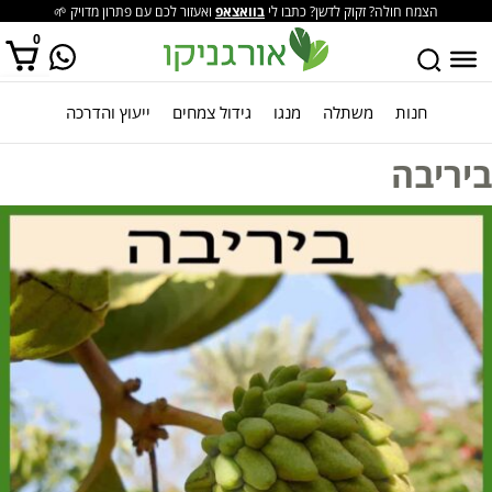
הצמח חולה? זקוק לדשן? כתבו לי
בוואצאפ
ואעזור לכם עם פתרון מדויק 🌱
0
חנות
משתלה
מנגו
גידול צמחים
ייעוץ והדרכה
אין מוצרים בסל הקניות.
ביריבה