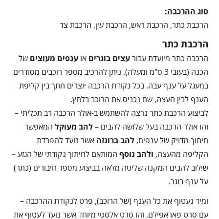
סוג ההרכבה:
הרכבת כתר, הרכבת ראש, הרכבת עין, הרכבת צד
הרכבת כתר
הרכבה כתר מיועדת עבור
עצים בוגרים
או
ענפים מעוצים
של
הכנה (בעובי 3 ס"מ ומעלה). ניתן להרכיב מספר רוכבים מסודרים
במעגל על ענף עבה. בכל נקודת הרכבה יוצרים חתך בין קליפת
הענף לבין העצה, שם נכניס את הרוכב בלחץ.
לביצוע הרכבת כתר נרצה להשתמש ב-אולר הרכבה רב תכליתי –
זהו אולר הרכבה בעל שלושה להבים –
להב מעוקל
המאפשר
חיתוך מדויק של ענפים,
להב ברונזה
אשר נועד להפרדת
הקליפה מהעצה,
ולהב נוסף
המותאם לחיתוך נקודתי של הגזע –
שילוב להבים המקנה שליטה מלאה בביצוע מספר חיבורים (כתר)
על ענף בוגר.
ומיד נעטוף את כל הענף (של הרוכב), פרט לנקודת ההרכבה –
עם סרט פאראפילם, זהו סרט אלסטי מיוחד אשר נועד לעטוף את