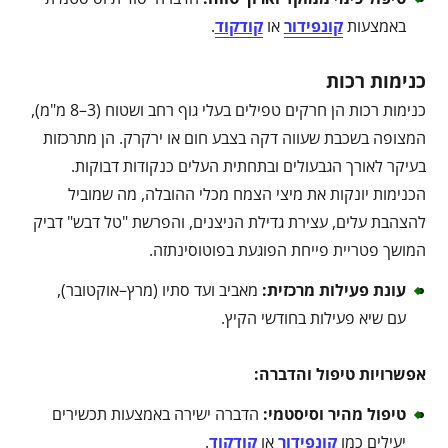
באמצעות
קונפידור
או
קודקוד
.
כנימות רכות
כנימות רכות הן חרקים טפילים בעלי גוף רחב ושטוח (3–8 מ"מ),
המצופה בשכבת שעווה דקה בצבע חום או ירקרק. הן מתרכזות
בעיקר לאורך הגבעולים ובתחתית העלים כנקודות דבוקות.
הכנימות יונקות את מיצי הצמח מכלי ההובלה, מה שמוביל
להצהבת עלים, עצירת גדילת הניצנים, והפרשת "טל דבש" דביק
המושך פטריית פייחת הפוגעת בפוטוסינתזה.
עונת פעילות מרכזית
:
מאביב ועד סתיו (מרץ–אוקטובר),
עם שיא פעילות בחודשי הקיץ.
אפשרויות טיפול והדברה
:
טיפול מהיר וסיסטמי
:
הדברה ישירה באמצעות תכשירים
יעילים כמו
קונפידור
או
קודקוד
.