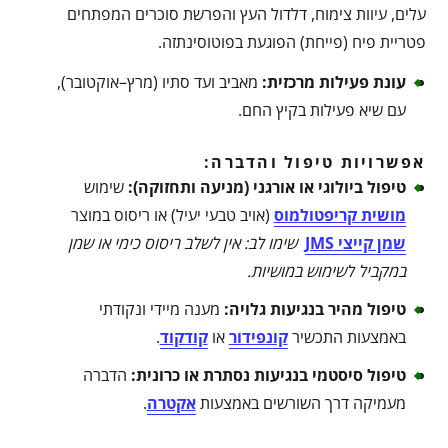
עלים, עיוות צימוח, דלדול העץ והפרשת סוכרים המפתחים
פטריית פיח (פייחת) הפוגעת בפוטוסינתזה.
עונת פעילות מרכזית
:
מאביב ועד סתיו (מרץ–אוקטובר),
עם שיא פעילות בקיץ החם.
אפשרויות טיפול והדברה:
טיפול ביולוגי או אורגני (מניעה ותחזוקה)
:
שימוש
מושית קריפטולמוס
(אויב טבעי יעיל) או ריסוס במוצר
שמן קייצי JMS
שימו לב: אין לשלב ריסוס כימי או שמן
במקביל לשימוש במושיות
.
טיפול מהיר בנגיעות גלויה
:
מענה מיידי ונקודתי
באמצעות התכשיר
קונפידור
או
קודקוד
.
טיפול סיסטמי בנגיעות נסתרת או כרונית
:
הדברה
מעמיקה דרך השורשים באמצעות
אקטרה
.