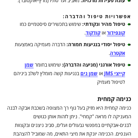
עונת פעילות מרכזית
:
מאביב ועד סתיו (מרץ–אוקטובר).
אפשרויות טיפול והדברה:
טיפול מהיר ונקודתי
:
שימוש בתכשירים סיסטמיים כמו
קונפידור
או
קודקוד
.
טיפול יסודי בנגיעות חמורה
:
הדברה מעמיקה באמצעות
אקטרה
.
טיפול אורגני (מניעה והדברה)
:
שימוש בחומר
שמן
קייצי JMS
או
שמן נים
בנגיעות קשה מומלץ לשלב ביניהם
לטיפול מעמיק
כנימה קמחית
כנימה קמחית היא מזיק בעל גוף רך המצופה בשכבת אבקה לבנה
המעניקה לו מראה "קמחי". ניתן לזהות אותן כגושים
לבנים-אבקתיים במפגשי גבעולים ועלים, סביב ניצנים ובקצוות
הענפים. הכנימה יונקת את מיצי התאים, מה שמוביל להצהבת