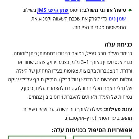
טיפול אורגני משולב
:
ריסוס
שמן קייצי JMS
בשילוב
שמן נים
כדי לפרק את שכבת השעווה ולמנוע את
התפשטות פטריית הפייחת.
כנימת עלה
כנימת העלה חרק טפיל, נפוצה בגינות ובחממות; ניתן לזהותה
כגוף אגסי ועדין באורך 1–3 מ”מ, בצבעי ירוק, צהוב, שחור או
ורדרד, המצטברות בקבוצות צפופות בצידו התחתון של העלה
ומלוות בהפרשת טל הדבש (נוזל דביק). המזיק תוקף על־ידי יניקה
של נוזלי הצמח מכלי ההובלה, גורם להצהבת עלים, כיפוף,
נפיחות של העלה ולעיתים להעברת וירוסים בין צמחים.
עונת פעילות
: פעילה לאורך רוב השנה, עם שיאי פעילות
מהאביב עד הסתיו (מרץ–אוקטובר).
אפשרויות הטיפול בכנימות עלה: