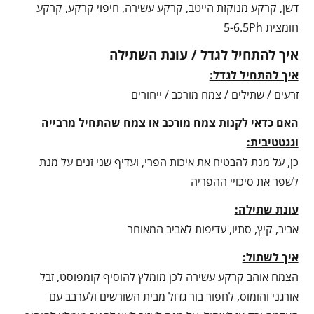
דשן, קרקע מנוקזת הייטב, קרקע עשירה, חיפוי קרקע, קרקע
חומצית 5-6.5Ph
איך להתחיל לגדל / עונת השתילה
איך להתחיל לגדל:
זרעים / שתילים / צמח מורכב / ייחורים
האם כדאי לקנות צמח מורכב או צמח שהתחיל מרבייה
וגגטטיבית:
כן, על מנת להבטיח את איכות הפרי, ועדיף שני זנים על מנת
לשפר את סיכויי ההפריה
עונת שתילה:
אביב, קיץ, סתיו, עדיפות לאביב המאוחר
איך לשתול:
הצמח אוהב קרקע עשירה לכן מומלץ להוסיף קומפוסט, זבל
אורגני והומוס, לחפור בור גדול מבית השורשים ולערבב עם