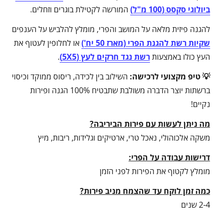
ביולוגי סקסס (100 מ"ל)
המורשה לקטילת בוגרים וזחלים.
להגנה פיזית מלאה על המושב והפרי, מומלץ להלביש על הענפים
שקיות רשת להגנת הפרי (מארז 50 יח')
או לחלופין לעטוף את
העץ כולו באמצעות
רשת נגד חרקים לעץ (5X5)
.
💡 טיפ מקצועי לרכישה:
השילוב בין לכידה, ריסוס ממוקד וכיסוי
ברשתות יוצר הדברה משולבת שתבטיח 100% הגנה ופירות
נקיים!
מה ניתן לעשות עם פירות הביריבה?
משקה אלכוהולי, נאכל טרי, ארטיקים וגלידות, ריבות, מיץ
דרישות עבודה על הפרי:
מומלץ לקטוף את הפירות לפני הזמן
כמה זמן לוקח עד שהצמח מניב פירות?
2-4 שנים