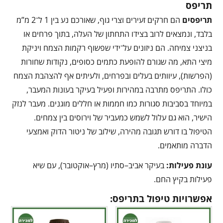
תריפס
תריפסים
הם חרקים זעירים וצרי גוף, שאורכם נע בין 1 ל־2 מ”מ
בלבד, ונמצאים לרוב בצידו התחתון של העלה, בתוך פרחים או
בניצני צמיחה. הם ניזונים על־ידי שפשוף רקמות הצמח ויניקת
מיצי התא, מה שגורם להופעת כתמים כסופים, נקודות שחורות
(הפרשות), עיוותים בעלים ובפרחים, ולעיתים אף להצהבת הצמח
כולו. התריפס מתרבה במהירות ופעיל בעיקר בעונות המעבר,
במיוחד בסביבות סגורות כמו חממות או חללים מוגנים. מעבר לנזק
הישיר, הוא גם עלול לשמש כמעביר של וירוסים בין צמחים.
הטיפול בו דורש תגובה מהירה, שילוב של ניטור הדוק ואמצעי
הדברה מותאמים.
עונת פעילות:
בעיקר אביב–סתיו (מרץ–אוקטובר), עם שיא
פעילות בקיץ החם.
אפשרויות טיפול בתריפס: