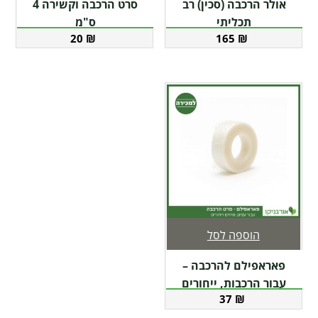
אולר הרכבה (סכין) רב
סרט הרכבה וקשירה 4
תכליתי
ס"מ
20
₪
165
₪
הוספה לסל
פאראפילם להרכבה –
עבור הרכבות, ייחורים
37
₪