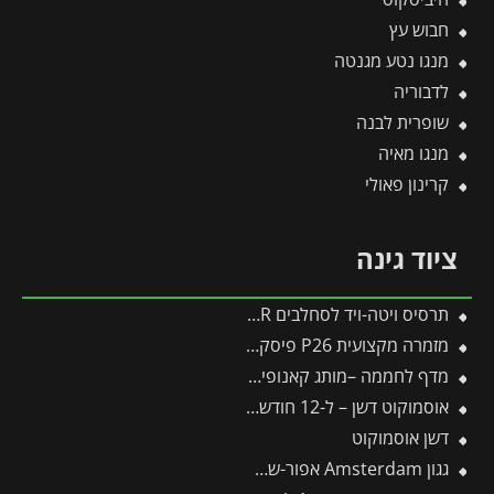
חבוש עץ
מנגו נטע מגנטה
לדבוריה
שופרית לבנה
מנגו מאיה
קרינון פאולי
ציוד גינה
תרסיס ויטה-ויד לסחלבים FLOWER
מזמרה מקצועית P26 פיסקארס
מדף לחממה –מותג קאנופיה 10 יח'
אוסמוקוט דשן – ל-12 חודשים – 1 ק"ג
דשן אוסמוקוט
גגון Amsterdam אפור-שקוף 1.4X6.7 מבית פלרם – Canopia