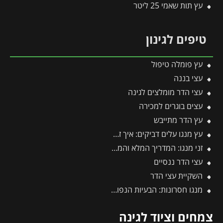
עץ תות שאמי 25 ליטר
טיפים לגינון
עץ פומלה טיפול
עצי בננה
עצי הדר מומלצים לגינה
עצים בוגרים למכירה
עץ הדר מתייבש
עץ מנגו עלים דביקים: איך זה נגרם, מהם הנזקים וכיצד מטפלים בהצלחה?
זני מנגו: המדריך המלא והמקיף ביותר לזני מנגו
עצי הדר ננסיים
השקיית עצי הדר
מנגו חסרונות: הבעיות הנפוצות בגידול עץ מנגו ואיך פותרים אותן בקלות?
צמחים וציוד לגינה