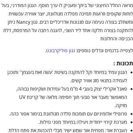
מראה החלל החיצוני של ביתך ומעניק לו ערך מוסף. הגגון המודרני, בעל
לוחות שקופים וזרועות תמיכה מפלדה מגולוונת, יוצר אווירה עכשווית
ומשתלב בצורה נעימה עם סגנונות אדריכליים רבים. גגון Nancy ניתן
להתקנה בצורה חלקה אחד ליד השני, להגנה רחבה על המרפסת, דלת
הכניסה והחלונות
לצפייה בדגמים וגדלים נוספים:
גגון פוליקרבונט
.
תכונות :
הגגון עמיד במיוחד וקל להתקנה בשיטת 'עשה זאת בעצמך' ותוכנן
לעמידה בתנאי מזג אוויר קשים.
פאנל אקרילי יצוק בעובי 4 מ"מ בעל עמידות ושקיפות גבוהה,
המאפשר מעבר אור טבעי תוך חסימה מלאה של קרינת UV
מזיקה.
פרופילי אלומיניום עם תומכות פלדה מגולוונת בגימור אפור כהה.
מערכת קירוי ייחודית ויעילה במיוחד מפני נזילות.
העברת אור: מפחית אור שמש ישיר מבלי להכהות את פתח הדלת