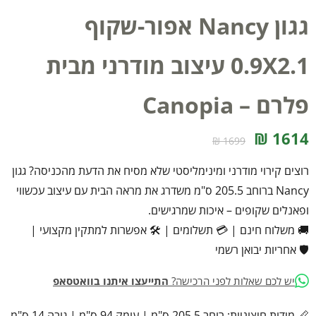
גגון Nancy אפור-שקוף
0.9X2.1 עיצוב מודרני מבית
פלרם – Canopia
1614 ₪
1699 ₪
רוצים קירוי מודרני ומינימליסטי שלא מסיח את הדעת מהכניסה? גגון
Nancy ברוחב 205.5 ס"מ משדרג את מראה הבית עם עיצוב עכשווי
ופאנלים שקופים – איכות שמרגישים.
🚚 משלוח חינם
|
💳 תשלומים
|
🛠️ אפשרות למתקין מקצועי
|
🛡️ אחריות יבואן רשמי
יש לכם שאלות לפני הרכישה?
התייעצו איתנו בוואטסאפ
📏 מידות חיצוניות: רוחב 205.5 ס"מ | עומק 94 ס"מ | גובה 14 ס"מ