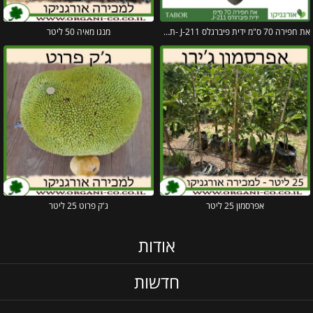
את חפירה 70 ס"מ ידית פיברגלס J-211 -תבור
מנגו מאיה 50 ליטר
אפרסמון 25 ליטר
ג'ק פרוט 25 ליטר
אודות
חדשות