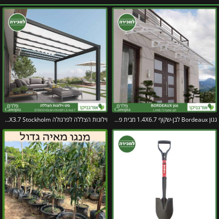
גגון Bordeaux לבן-שקוף 1.4X6.7 מבית פלרם – Canopia
וילונות הצללה לפרגולה 3.4X3.7 Stockholm מבית פלרם – Canopia