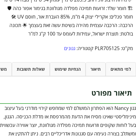
🏗️ חומר שלד: זרועות תמיכה מפלדה מגולוונת בגימור אפור כהה 🛡️
חומר פנלים: אקרילי יצוק 4 מ"מ, 85% העברת אור, חוסם UV 🛠️
הרכבה: הרכבה עצמית מהירה בשיטת עשה זאת בעצמך 🌟 תכונה
בולטת: תוצרת ישראל, עמידות לעומס עד 100 ק"ג למ"ר
מק"ט:
PLR705125
קטגוריה:
גגונים
למי מתאים
תיאור
הנחיות שימוש
שאלות תשובות
משל
תיאור מפורט
גגון Nancy הוא הפתרון המושלם למי שמחפש קירוי מודרני בעל עיצוב
מינימליסטי שאינו מסיח את הדעת מהמרפסת או מדלת הכניסה. הגגון,
בעל לוחות שקופים וזרועות תמיכה מפלדה מגולוונת, יוצר אווירה עכשווית
ומשתלב בצורה נעימה עם סגנונות אדריכליים רבים. ניתן להתקין את