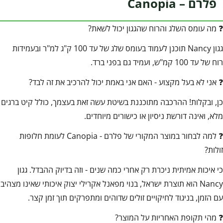
פלרם – Canopia
❓ מה עומס השלג והרוח שהגגון יכול לשאת?
גגון Nancy תוכנן לעמוד בעומס שלג של עד 100 ק"ג למ"ר ובעמידות
רוח של עד 100 קמ"ש, ועמיד גם בפני ברד.
❓ אני לא בעל מקצוע - האם אני באמת יכול להרכיב את זה לבד?
כן, ובקלות! ההרכבה מתוכננת בשיטת עשה זאת בעצמך, כולל קיט ברגים
מלא, ואינה דורשת ניסיון או כישורים מיוחדים.
❓ למה לבחור במוצר המקורי של פלרם - Canopia לעומת חלופות
זולות?
כי איכות אמיתית ניכרת רק אחרי כמה שנים - וזה בדיוק ההבדל. גגון
Nancy הוא תוצרת ישראל, בנוי מפאנל אקרילי יצוק איכותי שאינו מצהיב
עם הזמן, בניגוד לחיקויים זולים שדוהים ומתפרקים תוך זמן קצר.
❓ מהי תקופת האחריות על המוצר?