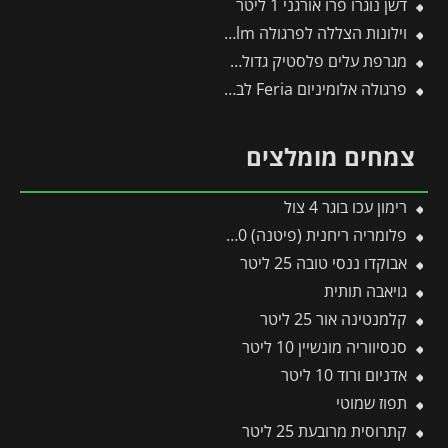
דשן נוגרו פרו אורגני 1 ליטר
וילונות הצללה לפרגולה 3.4X8.1 Stockholm מבית פלרם – Canopia
מגרפת עלים פלסטיק גדולה לכלים מתחלפים פיסקארס
פרגולה אלומיניום Feria לבנה 3X10.4 מבית פלרם – Canopia
צמחים מומלצים
רימון עכו בוגר 4 צול
פלומריה ריחנית (פיטנה) 50 ליטר
אבוקדו ננסי טובה 25 ליטר
גויאבה תותית
קלמנטינה אור 25 ליטר
סנסיווריה מונשיין 10 ליטר
אדניום ורוד 10 ליטר
תפוז שמוטי
קתרוסית מרובעת 25 ליטר