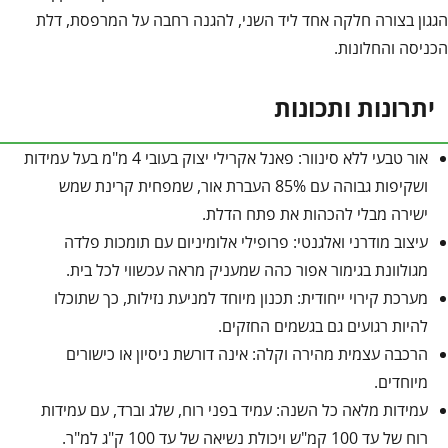
הגגון בצורה חלקה אחד ליד השני, להגנה רחבה על המרפסת, דלת
הכניסה והחלונות.
יתרונות ותכונות
אור טבעי ללא סינוור: פאנל אקרילי יצוק בעובי 4 מ"מ בעל עמידות
ושקיפות גבוהה עם 85% העברת אור, שמפחית קרינת שמש
ישירה מבלי להכהות את פתח הדלת.
עיצוב מודרני ואלגנטי: פרופילי אלומיניום עם תומכות פלדה
מגולוונת בגימור אפור כהה שמעניק מראה עכשווי לכל בית.
מערכת קירוי ייחודית: תכנון מיוחד למניעת נזילות, כך שתוכלו
להיות רגועים גם בגשמים החזקים.
הרכבה עצמית מהירה וקלה: אינה דורשת ניסיון או כישורים
מיוחדים.
עמידות מלאה כל השנה: עמיד בפני רוח, שלג וברד, עם עמידות
רוח של עד 100 קמ"ש ויכולת נשיאה של עד 100 ק"ג למ"ר.