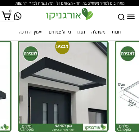
מתחייבים למחיר משתלם במיוחד – מצאתם זול יותר? נשמח לבדוק ולהשוות.
0
חנות
משתלה
מנגו
גידול צמחים
ייעוץ והדרכה
אין מוצרים בסל הקניות.
מבצע!