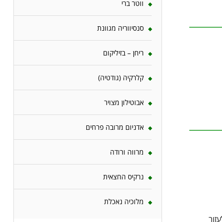
ווטר ברי
סנסיווריה מגוונת
ריחן – בזיליקום
קלרקיה (גודטיה)
אבוטילון מצויר
אדניום מרובה פרחים
מרווה ורודה
נרקיס החצאית
מלוכיה נאכלת
זור