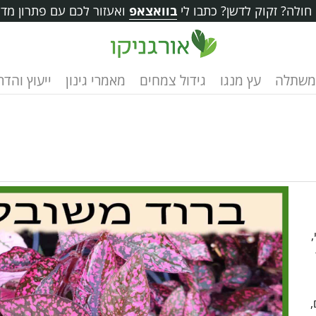
ולה? זקוק לדשן? כתבו לי
בוואצאפ
ואעזור לכם עם פתרון מדו
משתלה
עץ מנגו
גידול צמחים
מאמרי גינון
ייעוץ והד
,
ר
,