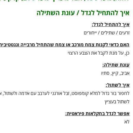
איך להתחיל לגדל / עונת השתילה
איך להתחיל לגדל:
זרעים / שתילים / ייחורים
האם כדאי לקנות צמח מורכב או צמח שהתחיל מרבייה וגגטטיבית
כן, על מנת לקבל את הצבע הרצוי
עונת שתילה:
אביב, קיץ, סתיו
איך לשתול:
לחפור בור גדול למלא קומפוסט, זבל אורגני לערבב עם אדמה ולשתול, 
לשתול בעציץ
אפשר לגדל בחקלאות פיראטית:
לא