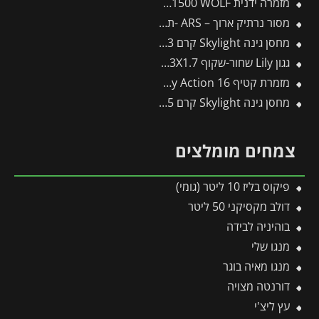
מזמרה ידנית by-pass indoor RR1500 WOLF
מסור נרתיק ארוך – ARS -תבור
מחסן גינה Skylight קרם 1.9X2.3 מבית פלרם – קנופיה
גגון Lily שחור-שקוף 1.3X1.7 בעיצוב רטרו מבית פלרם – Canopia
מזמרת קטיף 16 Easy Action ס"מ פיסקארס
מחסן גינה Skylight קרם 1.9X1.5 מבית פלרם – קנופיה
צמחים מומלצים
פיקוס בליז 10 ליטר (גומי)
דולב מקסיקני 50 ליטר
בוהיניה לבידה
מנגו שלי
מנגו מאיה בוגר
דורנטה מצויה
עץ ליצ'י