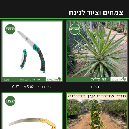
צמחים וציוד לגינה
יוקה פילית
מסור מתקפל MS-02 קו CUT