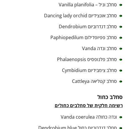
סחלב וניל – Vanilla planifolia
סחלב אונצידיום Dancing lady orchid
סחלב דנדרוביום Dendrobium
סחלב פפיופדילום Paphiopedilum
סחלב ונדה Vanda
סחלב פלנופסיס Phalaenopsis
סחלב צימבידיום Cymbidium
סחלב קטליאה Cattleya
סחלב כחול
רשימה חלקית של סחלבים כחולים
ונדה כחולה Vanda coerulea
סחלב דנדרוביום כחול Dendrobium blue