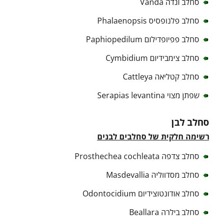
סחלב ונדה Vanda
סחלב פלנופסיס Phalaenopsis
סחלב פפיופדילום Paphiopedilum
סחלב צימבידיום Cymbidium
סחלב קטליאה Cattleya
שפתן מצוי Serapias levantina
סחלב לבן
רשימה חלקית של סחלבים לבנים
סחלב צדפה Prosthechea cochleata
סחלב מסדווליה Masdevallia
סחלב אודונטוצידיום Odontocidium
סחלב בילרה Beallara