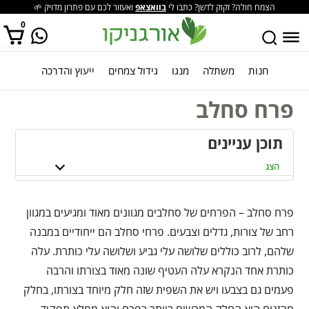
הצמח חולה? זקוק לדשן? כתבו לי
בוואצאפ
ואעזור לכם עם פתרון מדויק 🌱
0
חנות
משתלה
מנגו
גידול צמחים
ייעוץ והדרכה
אין מוצרים בסל הקניות.
פרח סחלב
תוכן עניינים
הצג
פרח סחלב – הפרחים של סחלבים מגוונים מאוד ומגיעים במגוון
רחב של צורות, גדלים וצבעים. פרחי סחלב הם ייחודיים במבנה
שלהם, לרוב כוללים שלושה עלי גביע ושלושה עלי כותרת. עלה
כותרת אחד הנקרא עלה העטיף שונה מאוד בצורתו והרבה
פעמים גם בצבעו ויש את השפית שזה חלק מיוחד בצורתו, בחלק