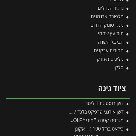
גרגיר הנחלים
מלפורה ארגמנית
מנגו סומק הדרום
תות עץ שהמי
חבלבל השדה
חפורית עבקנית
מליניס מעורק
סלק
ציוד גינה
דשן בוסט גת 1 ליטר
דשן אורגני פרפקט בלנד 2.7 ק"ג
מגרפה קטנה ״מיני״ LJ-M/zm15 – WOLF
כילאט ברזל 100 ג – אקוגן