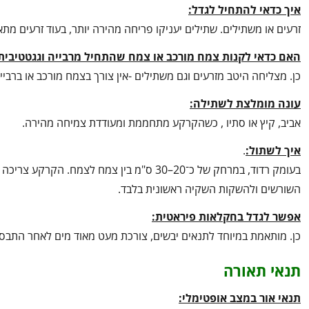
איך כדאי להתחיל לגדל:
זרעים או משתילים. שתילים יעניקו פריחה מהירה יותר, בעוד זרעים מ
האם כדאי לקנות צמח מורכב או צמח שהתחיל מרבייה וגגטטיבית
כן. מצליחה היטב מזרעים וגם משתילים -אין צורך בצמח מורכב או ברביי
עונה מומלצת לשתילה:
אביב, קיץ או סתיו , כשהקרקע מתחממת ומעודדת צמיחה מהירה.
איך לשתול:
.
בעומק רדוד, במרחק של כ־20–30 ס"מ בין צמח
השורשים ולהשקות השקיה ראשונית בלבד.
אפשר לגדל בחקלאות פיראטית:
כן. מותאמת במיוחד לתנאים יבשים, צורכת מעט מאוד מים לאחר התבססו
תנאי תאורה
תנאי אור במצב אופטימלי: