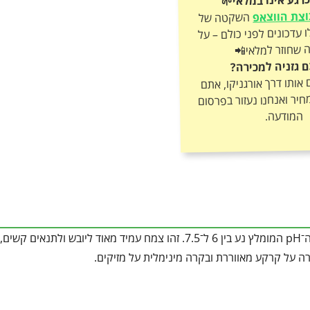
צת הווצאפ
השקטה של
אורגניקו וקבלו עדכונים לפני כולם – על
 שחוזר למלאי📲
ם גזניה למכירה?
ותו דרך אורגניקו, אתם
חיר ואנחנו נעזור בפרסום
המודעה.
קרקע קלה, חולית או סלעית, מנוקזת היטב ודלה יחסית בחומר אורגני. ה־pH המומלץ נע בין 6 ל־7.5. זהו צמח עמיד מאוד ליו
רה על קרקע מאווררת ובקרה מינימלית על מזיקים.