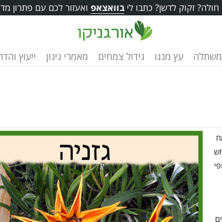
ולה? זקוק לדשן? כתבו לי
בוואצאפ
ואעזור לכם עם פתרון מדו
משתלה
עץ מנגו
גידול צמחים
מאמרי גינון
ייעוץ והד
ח
מש
פי
ים