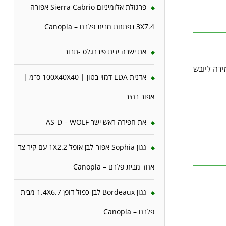
פרגולת אלומיניום Sierra Cabrio אפורה
3X7.4 נפתחת מבית פלרם – Canopia
את ישרה ידית פיברגלס -תבור
דה ליובש
אדנית EDA דמוי בטון | 100X40X40 ס”מ |
אפור בהיר
את חפירה ראש ישר AS-D – WOLF
גגון Sophia אפור-לבן אופל 1X2.2 עם קיר צד
אחד מבית פלרם – Canopia
גגון Bordeaux לבן-כפול דופן 1.4X6.7 מבית
פלרם – Canopia