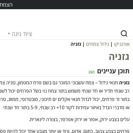
הצמח ח
ציוד גינה
אורגניקו
|
גידול צמחים
| גזניה
גזניה
תוכן עניינים
הצג
גזניה
תנאי גידול – צמח עשבוני המוכר גם בשם פרח המטמון, גזניה צמ
רב שנתי תדיר או חד שנתי משמש בתור צמח נוי בשל הפרחים יכול לש
בתור זר פרחים, יכול לגדול תנאי אקלים ים תיכוני, סובטרופי, ממוזג, טרו
או מדברי הגדל באיזור עמידות לקור 10+ רב שנתי, 5-9 בתור חד שנתי
עלים בצבע ירוק, אפור או ירוק אפרפר, בצורה לינארית.
פרחים בצבע צהוב, כתום, אדום, ורוד או יותר מצבע אחד יכול להיות פס