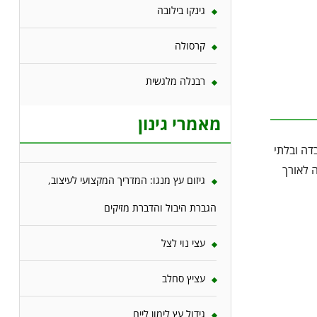
גינקו בילובה
קרסולה
רבנלה מלגשית
מאמרי גינון
דה ובלתי
ה לאורך
גיזום עץ מנגו: המדריך המקצועי לעיצוב,
הגברת היבול והדברת מזיקים
עצי נוי לצל
עציץ סחלב
גידול עץ לימון ליים