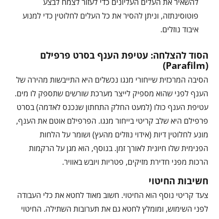
להשאיר את העלים העליונים כדי לעזור לצמח לבצע
פוטוסינתזה, וניתן להסיר את כל העלים לחלוטין כדי למנוע
איבוד נוזלים.
הסוד להצלחה: עטיפת הענף בסרט פרפילם
(Parafilm)
הסיבה המרכזית שייחורי מנגו נכשלים היא התייבשות מהירה של
הענף לפני שהוא מספיק לייצר מערכת שורשים שתספק לו מים.
עטיפת הענף כולו (למעט החלק התחתון שנכנס לאדמה) בסרט
פרפילם היא שלב קריטי בייחור מנגו. הפרפילם אוטם את הענף,
מונע לחלוטין דיות (אידוי נוזלים מהעץ) ושומר על הלחות
הפנימית שלו חיונית לאורך זמן. בנוסף, הוא מגן על הרקמות
הרכות מפני חדירת מזיקים, פטריות ויובש באוויר.
חשיבות החיטוי
צעד קריטי נוסף הוא החיטוי. חשוב מאוד לחטא את כלי העבודה
לפני השימוש, ומומלץ לחטא גם את תערובות השתילה. החיטוי