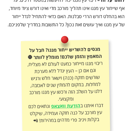
לוותר על זה –
ריבוי עץ מנגו יכול להיעשות במספר דרכים. על
אף שייחור עץ מנגו אינו תהליך מורכב מדי ואינו דורש ציוד מיוחד,
הוא בהחלט דורש הררי סבלנות. האם כדאי להתחיל לגדל ייחור
של עץ מנגו ואיך עושים זאת נכון? כל התשובות במדריך שלפניכם.
מנסים להשריש ייחור מנגו? חבל על
המאמץ והזמן שלכם! מומלץ לוותר 🛑
ריבוי מנגו מייחור כמעט לעולם לא מצליח,
וגם אם כן – העץ יגדל ללא מערכת
שורשים חזקה (כנה) וישאר חלש ורגיש
למחלות. במקום להמתין שנים לאכזבה,
דלגו על השלב הזה ורכשו עץ מנגו מורכב
ומקצועי.
דברו איתנו ב
הודעת וואצאפ
ונתאים לכם
עץ מורכב על כנה חזקה ועמידה, שיקלט
בקלות ויניב פרי מדהים במהירות! 📲