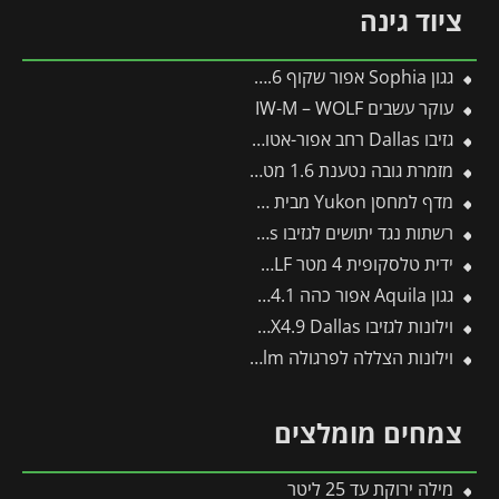
ציוד גינה
גגון Sophia אפור שקוף 1X1.6 עם קיר צד אחד מבית פלרם – Canopia
עוקר עשבים IW-M – WOLF
גזיבו Dallas רחב אפור-אטום 4.3X4.9 מבית פלרם – Canopia
מזמרת גובה נטענת 1.6 מטר 400-R -תבור
מדף למחסן Yukon מבית פלרם – קנופיה
רשתות נגד יתושים לגזיבו 4.3X4.3 Dallas מבית פלרם – Canopia
ידית טלסקופית 4 מטר ZM-V4 – WOLF
גגון Aquila אפור כהה 0.9X4.1 מבית פלרם – Canopia
וילונות לגזיבו 4.3X4.9 Dallas מבית פלרם – Canopia
וילונות הצללה לפרגולה 3.4X8.1 Stockholm מבית פלרם – Canopia
צמחים מומלצים
מילה ירוקת עד 25 ליטר