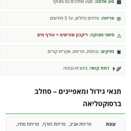
סוג אדמה:
מצע סחלבים גס ומנוקז
🟫
פריחה:
פרחים גדולים, עד 3 חודשים
🌸
סימני מצוקה:
ריקבון שורשים = עודף מים
⚠️
מזיקים:
כנימות, תריפס, אקרית קורים
🕷️
רמת קושי:
בינונית-גבוהה
👨‍🌾
תנאי גידול ומאפיינים – סחלב
ברסוקטליאה
עונת
פריחת אביב
פריחת חורף
פריחת סתיו