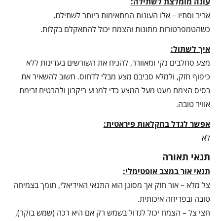
עונה מומלצת לשתילה:
אביב וסתיו – אלו העונות המתאימות ביותר לשתילת,
כשהטמפרטורות מתונות והצמח יכול להתאקלם בקלות.
איך לשתול:
מצע סחלבים נקי ומאוורר, להניח את השורשים בעדינות ללא
כיפוף חזק, ולמלא סביבם מצע מבלי לדחוס. חשוב להשאיר את
בסיס הצמח מעט מעל המצע כדי למנוע ריקבון ולהבטיח זרימת
אוויר טובה.
אפשר לגדל בחקלאות פיראטית:
לא
תנאי תאורה
תנאי אור במצב אופטימלי:
צל מלא – אור חזק אך מסונן הוא התנאי האידיאלי, תומך בצמיחה
טובה ובפריחה איכותית.
חצי צל – הצמח יכול לגדול בשמש רק אם היא רכה (שמש בוקר),