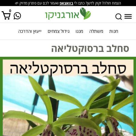
הצמח חולה? זקוק לדשן? כתבו לי
בוואצאפ
ואעזור לכם עם פתרון מדויק 🌱
0
חנות
משתלה
מנגו
גידול צמחים
ייעוץ והדרכה
אין מוצרים בסל הקניות.
סחלב ברסוקטליאה