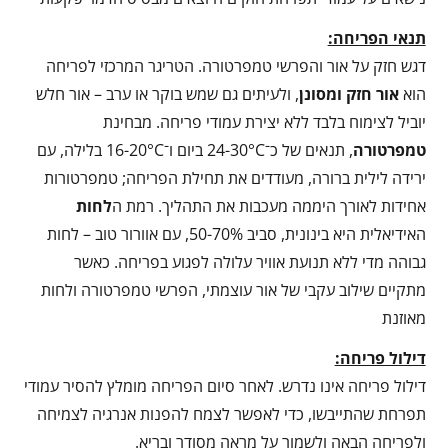
תנאי הפריחה:
דגש חזק על אור והפרשי טמפרטורה. הטריגר המרכזי לפריחה
הוא
אור חזק ומסונן
, ולעיתים גם שמש בוקר או ערב – אור חלש
יוביל לצימוח בלבד ללא יצירת עמודי פריחה. מבחינת
טמפרטורה
, תנאים של כ־24-30°C ביום ו־16-20°C בלילה, עם
ירידה לילית ברורה, מעודדים את תחילת הפריחה; טמפרטורות
אחידות לאורך היממה מעכבות את התהליך. רמת ה
לחות
האידיאלית היא בינונית, סביב 50-70%, עם אוורור טוב – לחות
גבוהה מדי ללא תנועת אוויר עלולה לפגוע בפריחה. כאשר
מתקיים שילוב עקבי של אור עוצמתי, הפרשי טמפרטורה ולחות
מאוזנת
דילול פריחה:
דילול פריחה אינו נדרש. לאחר סיום הפריחה מומלץ להסיר עמודי
תפרחת שהתייבשו, כדי לאפשר לצמח להפנות אנרגיה לצמיחה
ולפריחה הבאה ולשמור על מראה מסודר ובריא.