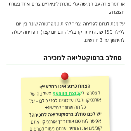
או חסר צורה עם חמישה עלי כותרת ליניאריים צרים ואחד בצורת
חצוצרה.
על מנת לגרום לפריחה צריך להיות טמפרטורה שונה בין יום
ללילה 15C שונה) יותר קר בלילה וגם יום קצר), הפריחה יכולה
להימשך עד 3 חודשים.
סחלב ברסוקטליאה למכירה
הצמח כרגע אינו במלאי🌱
הצטרפו ל
קבוצת הווצאפ
השקטה של
אורגניקו וקבלו עדכונים לפני כולם – על
כל מה שחוזר למלאי📲
יש לכם סחלב ברסוקטליאה למכירה?
אפשר לפרסם אותו דרך אורגניקו, אתם
קובעים את המחיר ואנחנו נעזור בפרסום