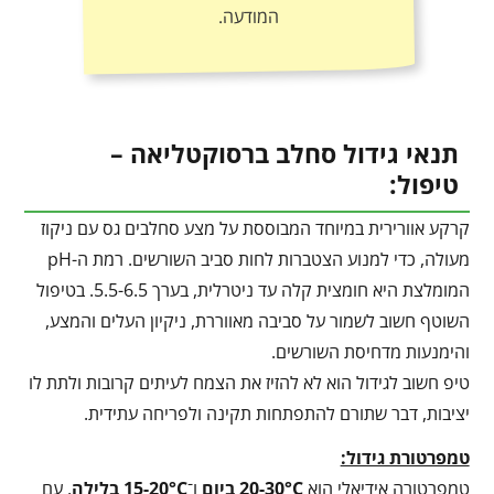
המודעה.
תנאי גידול סחלב ברסוקטליאה –
טיפול:
קרקע אוורירית במיוחד המבוססת על מצע סחלבים גס עם ניקוז
מעולה, כדי למנוע הצטברות לחות סביב השורשים. רמת ה-pH
המומלצת היא חומצית קלה עד ניטרלית, בערך 5.5-6.5. בטיפול
השוטף חשוב לשמור על סביבה מאווררת, ניקיון העלים והמצע,
והימנעות מדחיסת השורשים.
טיפ חשוב לגידול הוא לא להזיז את הצמח לעיתים קרובות ולתת לו
יציבות, דבר שתורם להתפתחות תקינה ולפריחה עתידית.
טמפרטורת גידול:
טמפרטורה אידיאלי הוא
20-30°C
ביום
ו־
15-20°C
בלילה
, עם