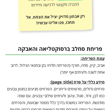
הדברה מקצועי לרכישה מיידית!
רק אבחון מדויק יציל את הצמח. אל
תחכו, פנו אלינו עכשיו!
פריחת סחלב ברסוקטליאה והאבקה
עונת הפריחה:
אביב, קיץ, סתיו, חורף (הפריחה תלויה בזן ובתנאי הגידול, לרוב
אחת לשנה ולעיתים אף יותר)
מידע כללי על פרח
[
page_title
]
:
פרחים גדולים, מרשימים וריחניים. הפרחים מגיעים במגוון צבעים
כמו לבן, ורוד, סגול, צהוב ולעיתים שילובי צבעים, עם שפה
מודגשת. הפריחה נמשכת בדרך כלל מספר שבועות, והפרחים
נישאים על עמודי תפרחת חזקים היוצאים מבסיס הדמוי פקעות