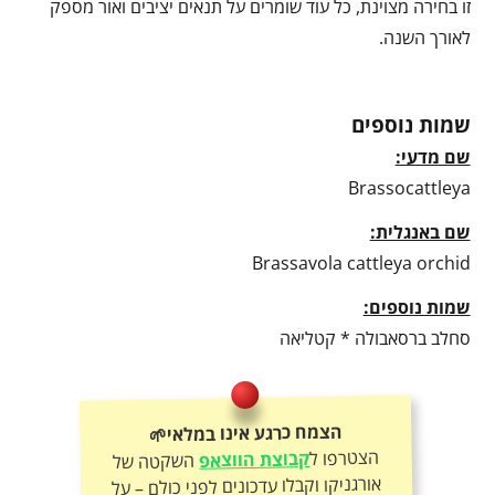
זו בחירה מצוינת, כל עוד שומרים על תנאים יציבים ואור מספק
לאורך השנה.
שמות נוספים
שם מדעי:
Brassocattleya
שם באנגלית:
Brassavola cattleya orchid
שמות נוספים:
סחלב ברסאבולה * קטליאה
הצמח כרגע אינו במלאי🌱
הצטרפו ל
קבוצת הווצאפ
השקטה של
אורגניקו וקבלו עדכונים לפני כולם – על