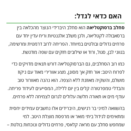
האם כדאי לגדל:
סחלב ברסוקטליאה
הוא סחלב היברידי הנוצר מהכלאה בין
ברסאבולה לקטליאה, ולכן משלב אלגנטיות וריח עדין יחד עם
פרחים גדולים ובולטים במיוחד. הפריחה לרוב דרמטית ומרשימה,
בגווני לבן, סגול, ורוד או שילובים חזקים עם שפה מודגשת.
כמו רוב הסחלבים, גם הברסוקטליאה דורש תנאים מדויקים כדי
לפרוח היטב: אור חזק אך מסונן, מצע אוורירי מאוד עם ניקוז
מושלם, והשקיה מאוזנת ללא הצפה. הוא נהנה מאוורור טוב
והבדלי טמפרטורה קלים בין יום ללילה, המסייעים לעידוד פריחה.
עודף מים או תאורה חלשה עלולים לגרום לצמיחה ללא פרחים.
בהשוואה למיני בר רגישים, היברידים אלו נחשבים עמידים יחסית
ומתאימים לגידול ביתי מואר או מרפסת מוצלת היטב. למי
שמחפש סחלב עם מראה קלאסי, פרחים גדולים ונוכחות בולטת –