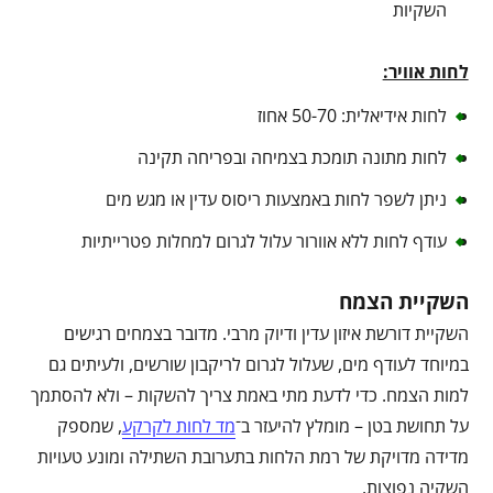
השקיות
לחות אוויר:
לחות אידיאלית: 50-70 אחוז
לחות מתונה תומכת בצמיחה ובפריחה תקינה
ניתן לשפר לחות באמצעות ריסוס עדין או מגש מים
עודף לחות ללא אוורור עלול לגרום למחלות פטרייתיות
השקיית הצמח
השקיית דורשת איזון עדין ודיוק מרבי. מדובר בצמחים רגישים
במיוחד לעודף מים, שעלול לגרום לריקבון שורשים, ולעיתים גם
למות הצמח. כדי לדעת מתי באמת צריך להשקות – ולא להסתמך
על תחושת בטן – מומלץ להיעזר ב־
מד לחות לקרקע
, שמספק
מדידה מדויקת של רמת הלחות בתערובת השתילה ומונע טעויות
השקיה נפוצות.