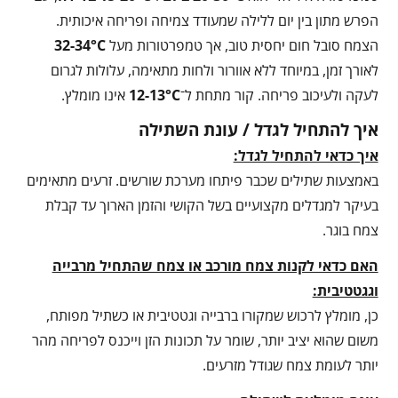
הפרש מתון בין יום ללילה שמעודד צמיחה ופריחה איכותית.
הצמח סובל חום יחסית טוב, אך טמפרטורות מעל
32-34°C
לאורך זמן, במיוחד ללא אוורור ולחות מתאימה, עלולות לגרום
לעקה ולעיכוב פריחה. קור מתחת ל־
12-13°C
אינו מומלץ.
איך להתחיל לגדל / עונת השתילה
איך כדאי להתחיל לגדל:
באמצעות שתילים שכבר פיתחו מערכת שורשים. זרעים מתאימים
בעיקר למגדלים מקצועיים בשל הקושי והזמן הארוך עד קבלת
צמח בוגר.
האם כדאי לקנות צמח מורכב או צמח שהתחיל מרבייה
וגגטטיבית:
כן, מומלץ לרכוש שמקורו ברבייה וגטטיבית או כשתיל מפותח,
משום שהוא יציב יותר, שומר על תכונות הזן וייכנס לפריחה מהר
יותר לעומת צמח שגודל מזרעים.