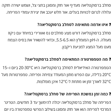
סחלב ברסוקטליאה מעדיף אור חזק ומסונן בחצי צל, ושמש ישירה חזקה
עלולה לגרום לכוויות בעלים. אור חלש יעכב את יצירת עמודי הפריחה.
איזו אדמה מתאימה לסחלב ברסוקטליאה?
סחלב ברסוקטליאה דורש מצע סחלבים גס ואוורירי במיוחד עם ניקוז
מעולה. ה-pH המומלץ הוא 5.5-6.5, וכדאי להשאיר את בסיס הצמח
מעט מעל המצע למניעת ריקבון.
מה הטמפרטורה המתאימה לסחלב ברסוקטליאה?
הטמפרטורה האידיאלית לסחלב ברסוקטליאה היא 20-30°C ביום ו-15-
20°C בלילה, עם הפרש מתון המעודד צמיחה ופריחה. טמפרטורות מעל
32°C לאורך זמן או מתחת ל-12°C אינן מומלצות.
כמה זמן נמשכת הפריחה של סחלב ברסוקטליאה?
הפריחה של סחלב ברסוקטליאה יכולה להימשך עד 3 חודשים. הטריגר
המרכזי לפריחה הוא אור חזק ומסונן בשילוב הפרשי טמפרטורה בין יום