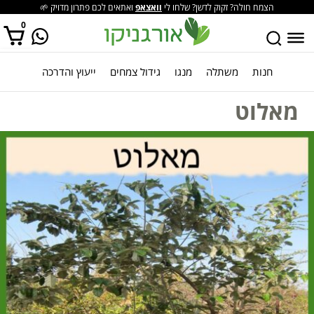
הצמח חולה? זקוק לדשן? שלחו לי
וואצאפ
ואתאים לכם פתרון מדויק 🌱
0
חנות
משתלה
מנגו
גידול צמחים
ייעוץ והדרכה
אין מוצרים בסל הקניות.
מאלוט