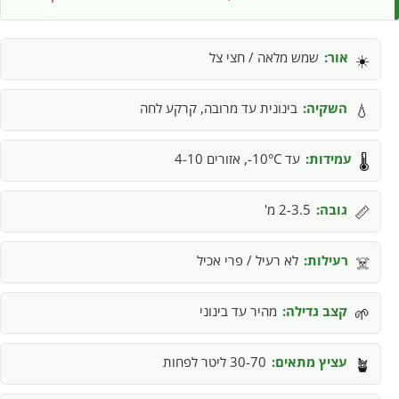
אור:
שמש מלאה / חצי צל
☀️
השקיה:
בינונית עד מרובה, קרקע לחה
💧
עמידות:
עד 10°C-, אזורים 4-10
🌡️
גובה:
2-3.5 מ'
📏
רעילות:
לא רעיל / פרי אכיל
☠️
קצב גדילה:
מהיר עד בינוני
🌱
עציץ מתאים:
30-70 ליטר לפחות
🪴