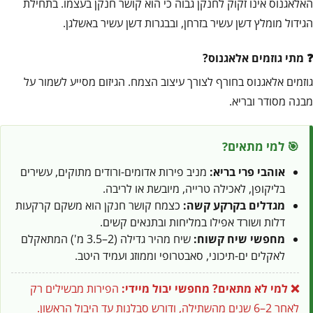
האלאגנוס אינו זקוק לחנקן גבוה כי הוא קושר חנקן בעצמו. בתחילת
הגידול מומלץ דשן עשיר בזרחן, ובבגרות דשן עשיר באשלגן.
מתי גוזמים אלאגנוס?
גוזמים אלאגנוס בחורף לצורך עיצוב הצמח. הגיזום מסייע לשמור על
מבנה מסודר ובריא.
🎯 למי מתאים?
אוהבי פרי בריא:
מניב פירות אדומים-ורודים מתוקים, עשירים
בליקופן, לאכילה טרייה, מיובשת או לריבה.
מגדלים בקרקע קשה:
כצמח קושר חנקן הוא משקם קרקעות
דלות ושורד אפילו במליחות ובתנאים קשים.
מחפשי שיח קשוח:
שיח מהיר גדילה (2–3.5 מ') המתאקלם
לאקלים ים-תיכוני, סאבטרופי וממוזג ועמיד היטב.
❌ למי לא מתאים?
מחפשי יבול מיידי:
הפירות מבשילים רק
לאחר 2–6 שנים מהשתילה, ודורש סבלנות עד היבול הראשון.