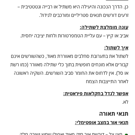
כן. הדרך הנכונה והיעילה היא משתיל או רבייה וגטטטיבית –
זרעים דורשים תנאים סטריליים ומורכבים לגידול.
עונה מומלצת לשתילה:
אביב או קיץ – עם עליית הטמפרטורות ולחות יציבה יחסית.
איך לשתול:
לשתול את בתערובת סחלבים מאווררת מאוד, כשהשורשים אינם
קבורים אלא מונחים חופשית בתוך כלי שתילה מאוורר (כמו רשת
או סל). אין לדחוס את החומר סביב השורשים. השקיה ראשונה
לאחר התייצבות הצמח
אפשר לגדל בחקלאות פיראטית:
לא.
תנאי תאורה
תנאי אור במצב אופטימלי:
חצי צל – דורשת אור חזק מאוד ואפילו שמש ישירה חלק