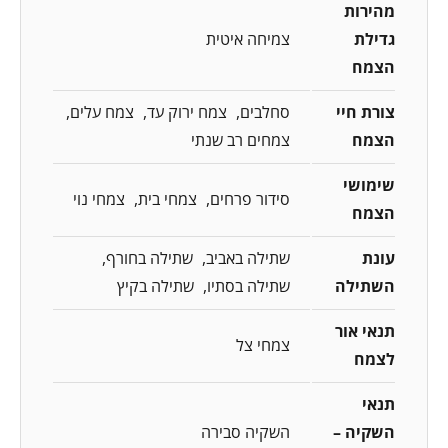
מהירות
גדילת
צמיחה איטית
הצמח
צורת חיי
סחלבים
צמח ירוק עד
צמח עלים
הצמח
צמחים רב שנתי
שימושי
סידור פרחים
צמחי בית
צמחי נוי
הצמח
עונת
שתילה באביב
שתילה בחורף
השתילה
שתילה בסתיו
שתילה בקיץ
תנאי אור
צמחי צל
לצמח
תנאי
השקיה –
השקיה סבירה