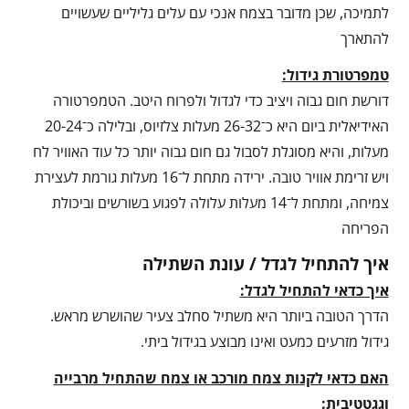
לתמיכה, שכן מדובר בצמח אנכי עם עלים גליליים שעשויים
להתארך
טמפרטורת גידול:
דורשת חום גבוה ויציב כדי לגדול ולפרוח היטב. הטמפרטורה
האידיאלית ביום היא כ־26-32 מעלות צלזיוס, ובלילה כ־20-24
מעלות, והיא מסוגלת לסבול גם חום גבוה יותר כל עוד האוויר לח
ויש זרימת אוויר טובה. ירידה מתחת ל־16 מעלות גורמת לעצירת
צמיחה, ומתחת ל־14 מעלות עלולה לפגוע בשורשים וביכולת
הפריחה
איך להתחיל לגדל / עונת השתילה
איך כדאי להתחיל לגדל:
הדרך הטובה ביותר היא משתיל סחלב צעיר שהושרש מראש.
גידול מזרעים כמעט ואינו מבוצע בגידול ביתי.
האם כדאי לקנות צמח מורכב או צמח שהתחיל מרבייה
וגגטטיבית: