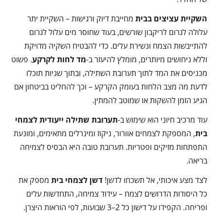
השקיית עציצים בבית
מחייבת דיוק ורגישות – השקיית יתר
עלולה לגרום לריקבון שורשים, בעוד שחוסר מים עלול לגרום
להתייבשות הצמח ונשירת עלים. כדי להבטיח השקיה מדויקת
וללא ניחושים מיותרים, מומלץ להיעזר ב-
מד לחות לקרקע
. פשוט
מכניסים את המד לתוך תערובת השתילה, ובתוך שניות תוכלו
לדעת מה מצב הלחות בעומק הקרקע – וכך להחליט בביטחון אם
הגיע הזמן להשקות או שמוטב להמתין.
עוד מרכיב חיוני הוא שימוש ב-
תערובת שתילה ייעודית לצמחי
בית
, המספקת לצמחים אוורור, ניקוז ומינרלים מתאימים, ומונעת
התפתחות מזיקים ופטריות. תערובת טובה היא הבסיס לצמיחה
בריאה.
לצד מצע איכותי, אל תשכחו לדשן!
דשן לצמחי בית
מספק את
כל היסודות הדרושים לצמח – עידוד צמיחה, התחדשות עלים
ופריחה. הקפידו על דישון כל 2–3 שבועות, לפי הוראות היצרן.