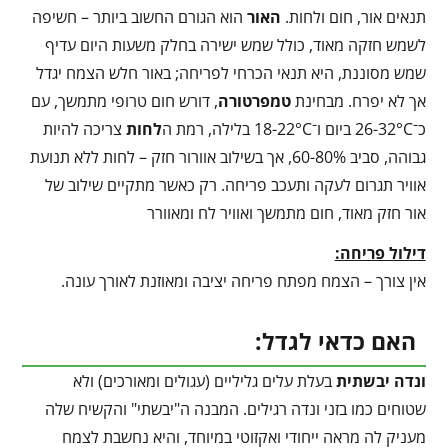
תנאים אור, חום ולחות.
האור
הוא הגורם החשוב ביותר – חשיפה
לשמש חזקה מאוד, כולל שמש ישירה בחלק משעות היום עדיף
שמש מסוננת, היא תנאי הכרחי לפריחה; באור חלש הצמח יגדל
אך לא יפרח. מבחינת
טמפרטורה
, דורש חום טרופי מתמשך, עם
כ־26-32°C ביום ו־18-22°C בלילה, רמת ה
לחות
צריכה להיות
גבוהה, סביב 60-80%, אך בשילוב אוורור חזק – לחות ללא תנועת
אוויר תגרום לעקה ותעכב פריחה. רק כאשר מתקיים שילוב של
אור חזק מאוד, חום מתמשך ואוויר לח ומאוורר
דילול פריחה:
אין צורך – הצמח מפתח פריחה יציבה ומאוזנת לאורך עונה.
האם כדאי לגדל:
ונדה יבשתית
בעלת עלים גליליים (עגולים ומאורכים) ולא
שטוחים כמו בזני ונדה רגילים. המבנה ה"יבשתי" והקשיח שלה
מעניק לה מראה ייחודי ואקזוטי במיוחד, והיא נחשבת לצמח