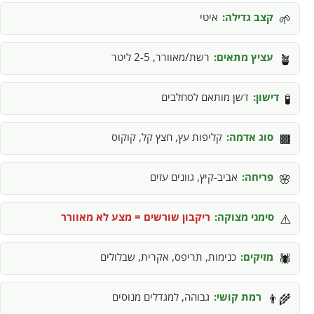
קצב גדילה:
איטי
🌱
עציץ מתאים:
רשת/מאוורר, 2-5 ליטר
🪴
דישון:
דשן מותאם לסחלבים
🧪
סוג אדמה:
קליפות עץ, חצץ קל, קוקוס
🟫
פריחה:
אביב-קיץ, גוונים עזים
🌸
סימני מצוקה:
ריקבון שורשים = מצע לא מאוורר
⚠️
מזיקים:
כנימות, תריפס, אקרית, שבלולים
🕷️
רמת קושי:
גבוהה, למגדלים מנוסים
👨‍🌾