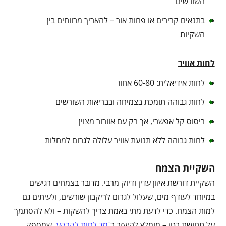
השורשים
בתנאים קרירים או פחות אור – להאריך מרווחים בין
השקיות
לחות אוויר
לחות אידיאלית: 60-80 אחוז
לחות גבוהה תומכת בצמיחה ובבריאות השורשים
ריסוס קל אפשרי, אך רק עם אוורור מצוין
לחות גבוהה ללא תנועת אוויר עלולה לגרום למחלות
השקיית הצמח
השקיית דורשת איזון עדין ודיוק מרבי. מדובר בצמחים רגישים
במיוחד לעודף מים, שעלול לגרום לריקבון שורשים, ולעיתים גם
למות הצמח. כדי לדעת מתי באמת צריך להשקות – ולא להסתמך
על תחושת בטן – מומלץ להיעזר ב־
מד לחות לקרקע
, שמספק