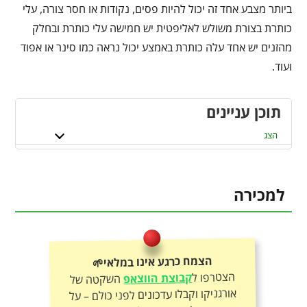
ביותר מצבע אחד זה יכול להיות פסים, נקודות או חסר צורה, עלי
כותרת בצורת משולש לאליפטית יש חמישה עלי כותרת ובחלק
מהזנים יש אחד עלה כותרת באמצע יכול נראה כמו סינר או אפוד
ועוד.
תוכן עניינים
הצג
למכירה
הצמח כרגע אינו במלאי🌱
הצטרפו ל
קבוצת הווצאפ
השקטה של
אורגניקו וקבלו עדכונים לפני כולם – על