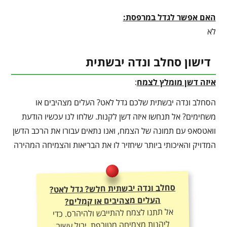
האם אפשר לגדל במרפסת:
לא
דישון סחלב ונדה יבשתית
איזה דשן מומלץ לצמח
:
הסחלב ונדה יבשתית שלכם גדל לאט? העלים מצהיבים או
משחימים? אל תנחשו איזה דשן לקנות. שלחו לנו עכשיו הודעת
וואטסאפ עם תמונה של הצמח, ואנו נתאים עבורו את הרכב הדשן
המדויק והאיכותי ביותר שיחזיר לו את הבריאות והצמיחה המהירה
סחלב ונדה יבשתית חלש? גדל לאט?
העלים מצהיבים או קמלים?
אל תתנו לצמח להתייבש ולהיהרס. כדי
ליהנות מצמיחה מטורפת, יבול עשיר
ועלוקה ירוקה – חובה להתאים לו את