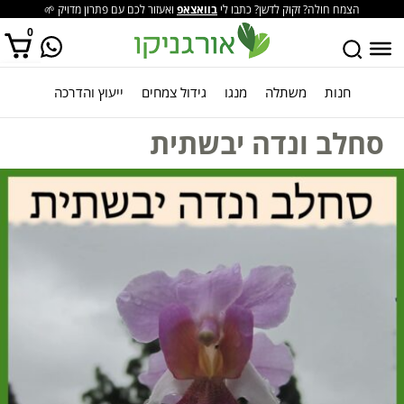
הצמח חולה? זקוק לדשן? כתבו לי
בוואצאפ
ואעזור לכם עם פתרון מדויק 🌱
0
חנות
משתלה
מנגו
גידול צמחים
ייעוץ והדרכה
אין מוצרים בסל הקניות.
סחלב ונדה יבשתית