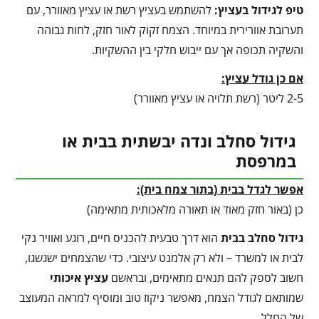
טיפ לגידול בעציץ
:
להשתמש בעציץ רשת או עציץ מאוורר, עם
תערובת אוורירית במיוחד. הצמח זקוק לאור חזק, לחות גבוהה
והשקיה תכופה אך עם ייבוש חלקי בין ההשקיות.
אם כן גודל עציץ:
2-5 ליטר (רשת תלויה או עציץ מאוורר)
גידול סחלב ונדה יבשתית בבית או
במרפסת
אפשר לגדל בבית (בתור צמח בית):
כן (באור חזק מאוד או תאורה מלאכותית מתאימה)
גידול סחלב בבית
הוא דרך טבעית להכניס חיים, רוגע ואוויר נקי
לבית או למשרד – ולא רק אלמנט עיצובי. כדי שהצמחים ישגשגו,
חשוב לספק להם תנאים מתאימים, ובראשם
עציץ איכותי
שמותאם לגודל הצמח, מאפשר ניקוז טוב ומוסיף למראה המעוצב
של החלל.