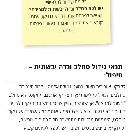
כל מה שחוזר למלאי📲
יש לכם סחלב ונדה יבשתית למכירה?
אפשר לפרסם אותו דרך אורגניקו, אתם
קובעים את המחיר ואנחנו נעזור בפרסום
המודעה.
תנאי גידול סחלב ונדה יבשתית –
טיפול:
לקרקע אוורירית מאוד, כמעט נטולת אדמה – לרוב תערובת
סחלבים הכוללת קליפות עץ, חצץ קל או שבבי קוקוס. היא סחלב
"יבשתי למחצה", אך שורשיה עדיין צריכים חשיפה חלקית לאוויר.
ה־pH הרצוי נע בין 5.5 ל־6.5. טיפול שוטף כולל שמירה על ניקוז
מוחלט, הימנעות מרטיבות מתמשכת סביב בסיס השורשים,
וסילוק עלים יבשים. טיפ חשוב – יש לספק לעיתים קיבוע