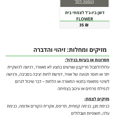
הוספה לסל
דשן ביו-ג'ל לצמחי בית
FLOWER
35
₪
מזיקים ומחלות: זיהוי והדברה
חסרונות או בעיות בגידול:
עלולהלסבול מריקבון שורשים במצע לא מאוורר, רגישה להשקיית
יתר או חוסר תנועה של אוויר, דורשת לחות יציבה בסביבה, ורגישה
לשינוי פתאומי בתנאי התאורה או הלחות – דבר שיכול לגרום
לנפילת פרחים או עיכוב בצמיחה
מזיקים לצמח:
כנימת מגן, כנימה קמחית, תריפס, אקרית הקורים אדומה, כנימת
עלה, חשופיות ושבלולים