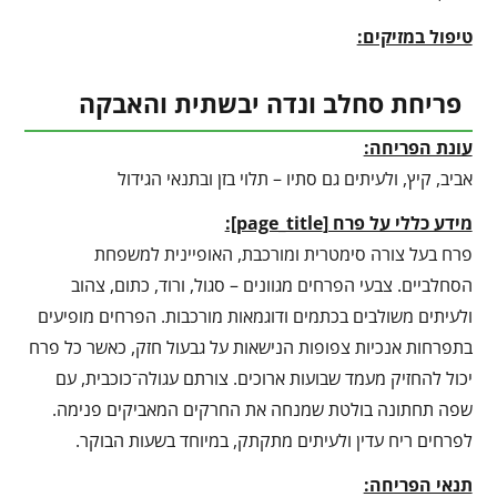
טיפול במזיקים:
פריחת סחלב ונדה יבשתית והאבקה
עונת הפריחה:
אביב, קיץ, ולעיתים גם סתיו – תלוי בזן ובתנאי הגידול
מידע כללי על פרח [
page_title
]:
פרח בעל צורה סימטרית ומורכבת, האופיינית למשפחת
הסחלביים. צבעי הפרחים מגוונים – סגול, ורוד, כתום, צהוב
ולעיתים משולבים בכתמים ודוגמאות מורכבות. הפרחים מופיעים
בתפרחות אנכיות צפופות הנישאות על גבעול חזק, כאשר כל פרח
יכול להחזיק מעמד שבועות ארוכים. צורתם עגולה־כוכבית, עם
שפה תחתונה בולטת שמנחה את החרקים המאביקים פנימה.
לפרחים ריח עדין ולעיתים מתקתק, במיוחד בשעות הבוקר.
תנאי הפריחה: