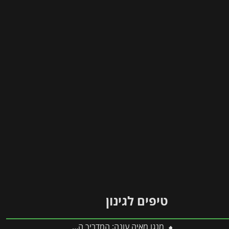
טיפים לגינון
מנגו מאיה עונה: המדריך המלא לעונות הפרי, השתילה, הגיזום והטיפול