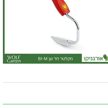
כמות
של
מקלטר
חד
שן
BI-
M
-
WOLF