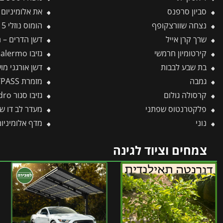
סביון סרפנס
את אלומיניום ידי
נצחה שוורצקופף
הומוס נוזלי 5 ליטר
שרך קרן אייל
דשן הדרים – הדר 1 ליטר
קירטומיון חרמשי
גזיבו Palermo אפור כהה 4.3X4.3 מבית פלרם – Canopia
בת שבע לבבות
דשן אורגני מועשר 
גמבה
מזמרת BYPASS טלסקופית RR900T – WOLF
קרסולה גולום
גזיבו סגור Ledro אפור כהה 3X3 מבית פלרם – Canopia
פלקטרנטוס שפתני
מעדר לב דו שן R-02 -תב
נוני
מדף אלומיניום לחממ
צמחים וציוד לגינה