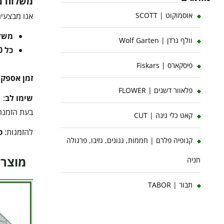
משלוח מו
אנו מבצעים
אוסמוקוט | SCOTT
משלוח 
וולף גרדן | Wolf Garten
כל 10 ק"ג נוספים
פיסקארס | Fiskars
זמן אספק
פלאוור דשנים | FLOWER
שימו לב
:
בעת הזמנה 
קאט כלי גינה | CUT
להזמנות:
ט
קנופיה פלרם | חממות, גגונים, גזיבו, פרגולה
מוצרי
חניה
תבור | TABOR