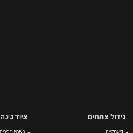
גידול צמחים
ציוד גינה
דיאסקיית
משחיז סכינים ו