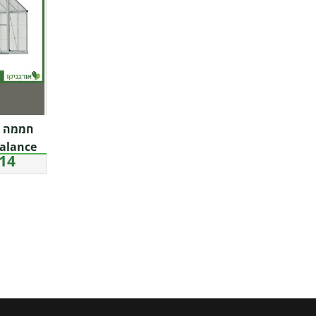
4 ₪
a