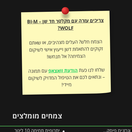
צריכים עזרה עם מקלטר חד שן BI-M –
WOLF?
הצמח חלש? העלים מצהיבים, או שאתם
זקוקים להתאמת דשן וייעוץ אישי לשיקום
הצמיחה? אל תנחשו!
שלחו לנו כעת
הודעת וואצאפ
עם תמונה
– ונתאים לכם את הטיפול המדויק לשיקום
מיידי!
צמחים מומלצים
גרזנים פיסקארס
יתרופית תמימה 10 ליטר