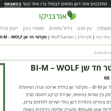
מתלבטים איזה דשן מתאים לצמח? צרו איתי קשר
בוואצאפ
משתלה
עץ מנגו
גידול צמחים
מאמרי גינון
ייעוץ והד
ציוד גינה
|
וולף גרדן | Wolf Garten
| מקלטר חד שן BI-M – WOLF
 שן BI-M – WOLF
66
מקלטר חד שן BI-M – מקלטר שן בודדת ארוכה וצרה המיועדת
וק בין שורות צפופות, שבירת קרקע דחוסה סביב
ם צעירים והחדרת דשן נוזלי ישירות לתלמים צרים,
מתחבר לידיות multi-star® ומעניק שליטה כירורגית בשטח