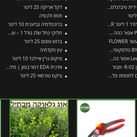
ת פיברגלס -תבור
דקל אריקה 25 ליטר
תפוז ולנסיה
 FLOWER
ברונפלסיה גביענית 10 ליטר
חלוקי נחל שלג גודל 1 – שק 20 ק״ג
FLOWER
ברוש טוטם 25 ליטר
עץ מקדמיה
פיקוס גרין איילנד 10 ליטר
ור
אדנית EDA דמוי בטון | מידות 78.5X29.5X60 ס"מ | אפור כהה
ת פלרם – Canopia
ציקס טורסאי 25 ליטר