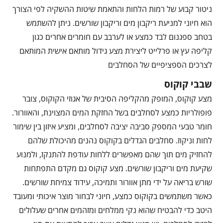
ניטור קבוע של רמות הלחות והתאמת שיטות ההשקיה לפי הצורך
הוא חיוני למניעת ריקבון מים וריקבון שורשים. ניתן להשתמש
בטחב ספגנום לבד כמצע או לערבב עם חומרים אחרים כגון
קליפה עץ או פרלייט ליצירת מצע גידול מותאם אישית המותאם
לצרכים הספציפיים של הסחלבים
שבבי קוקוס
מצע קוקוס, המופק מהקליפה הסיבית של אגוזי הקוקוס, צובר
פופולריות כמצע לסחלבים בשל החזקת המים המצוינת, והאוורור.
חומר טבעי המספק סביבה יציבה לסחלבים, ומציע איזון בין שימור
לחות וניקוז. סחלבים הגדלים בקוקוס נהנים מהיכולת שלהם
להחזיק מים תוך שהם מאפשרים ללחות עודפת להתנקז, ולמנוע
שקיעת מים וריקבון שורשים. מצע קוקוס גם מקדם התפתחות
שורש בריאה על ידי מתן אוורור ותמיכה, עידוד צמיחת שורשים.
כאשר משתמשים בקוקוס כמצע, חיוני לבחור מוצר איכותי ומעובד
היטב כדי להבטיח שהוא נקי ממלחים ומזהמים אחרים שעלולים