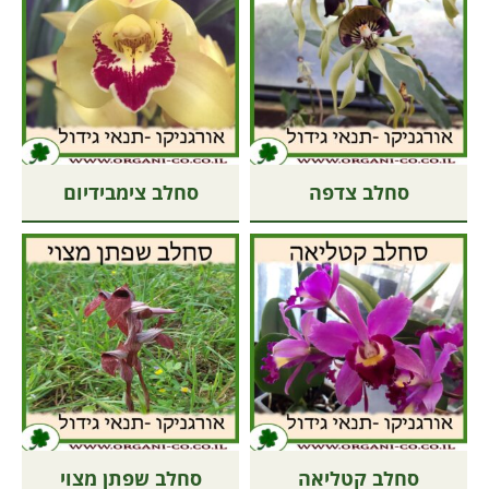
סחלב צדפה
סחלב צימבידיום
סחלב קטליאה
סחלב שפתן מצוי