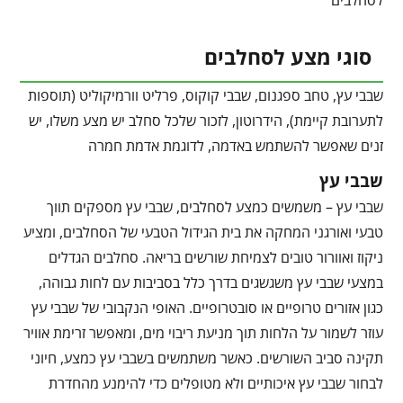
לסחלבים
סוגי מצע לסחלבים
שבבי עץ, טחב ספגנום, שבבי קוקוס, פרליט וורמיקוליט (תוספות
לתערובת קיימת), הידרוטון, לזכור שלכל סחלב יש מצע משלו, יש
זנים שאפשר להשתמש באדמה, לדוגמת אדמת חמרה
שבבי עץ
שבבי עץ – משמשים כמצע לסחלבים, שבבי עץ מספקים תווך
טבעי ואורגני המחקה את בית הגידול הטבעי של הסחלבים, ומציע
ניקוז ואוורור טובים לצמיחת שורשים בריאה. סחלבים הגדלים
במצעי שבבי עץ משגשגים בדרך כלל בסביבות עם לחות גבוהה,
כגון אזורים טרופיים או סובטרופיים. האופי הנקבובי של שבבי עץ
עוזר לשמור על הלחות תוך מניעת ריבוי מים, ומאפשר זרימת אוויר
תקינה סביב השורשים. כאשר משתמשים בשבבי עץ כמצע, חיוני
לבחור שבבי עץ איכותיים ולא מטופלים כדי להימנע מהחדרת