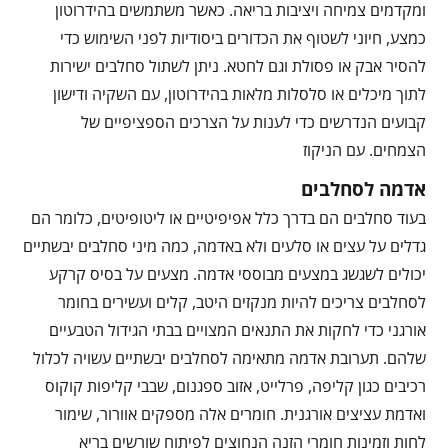
ומקדמים צמיחה ויציבות בריאה. כאשר משתמשים בהידרוטון
כמצע, חיוני לשטוף את הכדורים ביסודיות לפני השימוש כדי
להסיר אבק או פסולת וגם לחטא. ניתן לשתול סחלבים ישירות
לתוך מיכלים או סלסלות מלאות בהידרוטון, עם השקיה ודישון
קבועים הנדרשים כדי לענות על הצרכים הספציפיים של
הצמחים. עם הניקוז
אדמה לסחלבים
בעוד סחלבים הם בדרך כלל אפיפיטיים או ליטופיטים, כלומר הם
גדלים על עצים או סלעים ולא באדמה, כמה מיני סחלבים יבשתיים
יכולים לשגשג במצעים מבוססי אדמה. מצעים על בסיס קרקע
לסחלבים צריכים להיות מנקזים היטב, קלים ועשירים בחומר
אורגני כדי לחקות את התנאים המצויים בבתי הגידול הטבעיים
שלהם. תערובת אדמה מתאימה לסחלבים יבשתיים עשויה לכלול
רכיבים כגון קליפה, פרלייט, אזוב ספגנום, שבבי קליפות קוקוס
ואדמת עציצים אורגנית. חומרים אלה מספקים אוורור, שימור
לחות וזמינות חומרי הזנה הנחוצים לפיתוח שורשים בריא