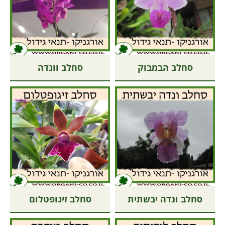
סחלב הבמבוק
סחלב וונדה
סחלב ונדה יבשתית
סחלב זיגופטלום