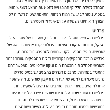
להזיק לסחלבים, יש מגוון גדלים אשר צריך להתאים את סוג
הסחלב למידת חלקיקי המצע ויש לחטא את המצע לפני שימוש.
בנוסף, ניטור קבוע של רמות הלחות והתאמת שיטות השקיה לפי
הצורך הוא חיוני לשמירה על תנאי גידול אופטימליים.
פרליט
פרלייט הוא מצע פופולרי עבור סחלבים, מוערך בשל אופיו הקל
משקל, תכונות הניקוז המעולות והיכולת לקדם צמיחה בריאה של
שורשים. מופק מסלע וולקני שחומם לטמפרטורות גבוהות,
פרלייט מורכב מחלקיקים נקבוביים וקלים המספקים אוורור נרחב
לשורשי הסחלב תוך הבטחת מים וניקוז עודפי מים ומאפשר להם
להתנקז במהירות. סחלבים הגדלים במצעים על בסיס פרליט
נהנים מיכולתם למנוע שקיעת מים וריקבון שורשים, מה שהופך
אותו למתאים במיוחד למיני סחלבים הרגישים להשקיית יתר.
פרלייט גם עוזר לשמור על סביבת שורשים יציבה על ידי מניעת
דחיסה של מצע הגידול, מה שמאפשר לשורשים להתפתח
בחופשיות ולספוג חומרים מזינים ביעילות. כאשר משתמשים