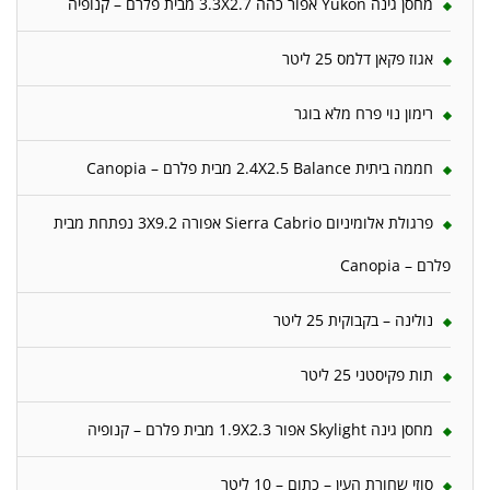
מחסן גינה Yukon אפור כהה 3.3X2.7 מבית פלרם – קנופיה
אגוז פקאן דלמס 25 ליטר
רימון נוי פרח מלא בוגר
חממה ביתית 2.4X2.5 Balance מבית פלרם – Canopia
פרגולת אלומיניום Sierra Cabrio אפורה 3X9.2 נפתחת מבית
פלרם – Canopia
נולינה – בקבוקית 25 ליטר
תות פקיסטני 25 ליטר
מחסן גינה Skylight אפור 1.9X2.3 מבית פלרם – קנופיה
סוזי שחורת העין – כתום – 10 ליטר