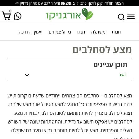
הצמח חולה? זקוק לדשן? כתבו לי
בוואצאפ
ואעזור לכם עם פתרון מדויק 🌱
0
חנות
משתלה
מנגו
גידול צמחים
ייעוץ והדרכה
אין מוצרים בסל הקניות.
מצע לסחלבים
תוכן עניינים
הצג
מצע לסחלבים – סחלבים הם צמחים ייחודיים שלעתים קרובות יש
להם דרישות ספציפיות בכל הנוגע למצע הגידול או המצע שלהם.
מצע לסחלבים צריך להיות מותאם לסוג הסחלב, לבחירת מצע
לסחלבים יש אפקט חשוב על גדילת, והתפתחות שונה של השורש
העלים והפרחים, מצע יכול להיות חומר בודד או תערובת שתילה