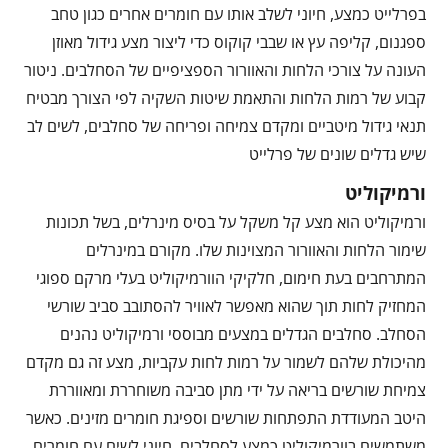
בפרלייט כמצע, חיוני לשלב אותו עם חומרים אחרים כגון טחב
ספגנום, קליפה עץ או שבבי קוקוס כדי ליצור מצע גידול מאוזן
העונה על צורכי הלחות והאוורור הספציפיים של הסחלבים. ניטור
קבוע של רמות הלחות והתאמת שיטות השקיה לפי הצורך מבטיח
תנאי גידול מיטביים ומקדם צמיחה ופריחה של סחלבים, לשים לב
שיש גדלים שונים של פרלייט
ורמיקוליט
ורמיקוליט הוא מצע קל משקל על בסיס מינרלים, בשל תכונות
שימור הלחות והאוורור המצוינות שלו. מקורם במינרלים
המתרחבים בעת חימום, חלקיקי הוורמיקוליט בעלי מרקם ספוגי
המחזיק לחות תוך שהוא מאפשר לאוויר להסתובב סביב שורשי
הסחלב. סחלבים הגדלים במצעים מבוססי ורמיקוליט נהנים
מהיכולת שלהם לשמור על רמות לחות עקביות, מצע זה גם מקדם
צמיחת שורשים בריאה על ידי מתן סביבה משוחררת ומאווררת
היטב המעודדת התפתחות שורשים וספיגת חומרים מזינים. כאשר
משתמשים בוורמיקוליט כמצע לסחלבים, חיוני לשים עם חומרים