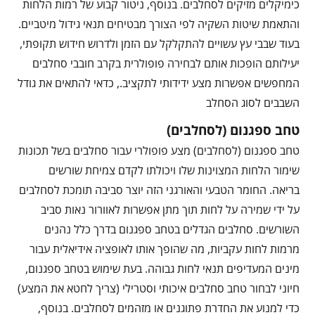
כימיקלים מזיקים לסחלבים. בנוסף, ניטור קבוע של רמות הלחות
והתאמת שיטות השקיה לפי הצורך מבטיחים תנאי גידול מיטביים.
בעוד שבבי עץ עשויים להתקלקל עם הזמן ולדרוש חידוש תקופתי,
יעילותם הופכות אותם לבחירה פופולרית בקרב חובבי סחלבים
המחפשים אפשרות מצע ידידותי לתקציב., כדאי להתאים את גודל
השבבים לסוג הסחלב
טחב ספגנום (לסחלבים)
טחב ספגנום (לסחלבים) מצע פופולרי עבור סחלבים בשל תכונות
שימור הלחות המצוינות שלו ויכולתו לקדם צמיחת שורשים
בריאה. החומר הטבעי והאורגני הזה יוצר סביבה תומכת לסחלבים
על ידי שמירה על לחות תוך מתן אפשרות לאוורור נאות סביב
השורשים. סחלבים הגדלים בטחב ספגנום בדרך כלל נהנים
מרמות לחות עקביות, מה שהופך אותו לאופציה אידיאלית עבור
מינים המעדיפים תנאי לחות גבוהה. בעת שימוש בטחב ספגנום,
חיוני לבחור טחב סחלבים איכותי וסטרילי (צריך לחטא את המצע)
כדי למנוע את החדרת פתוגנים או מזהמים לסחלבים. בנוסף,