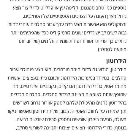
נוספים כמו טחב ספגנום, קליפה עץ או פרלייט כדי ליצור מצע
גידול מאוזן העונה על הצרכים הספציפיים של הסחלבים.
ורמיקוליט הוא אפשרות מצע רבת ערך עבור סחלבים אוהבי לחות
גבוה לשים לב יש גדלים שונים לורמיקוליט ככל שהפתיתים יותר
גדולים כך יש יותר אוורור ופחות שמירה על מים (שלרוב יותר
מותאם לסחלב)
הידרוטון
הידרוטון, הידוע גם כדורי חימר מורחבים, הוא מצע פופולרי עבור
סחלבים, במיוחד במערכות הידרופוניות וגם ניתן בעציצים. עשויות
מחימר אפוי, כדורי הידרוטון הם קלים, נקבוביים ואינרטיים, מה
שהופך אותם לאופציה מצוינת לגידול סחלבים. סחלבים הגדלים
בהידרוטון נהנים מהיכולת שלהם לספק אוורור נרחב לשורשים
תוך שמירה על לחות, האופי הנקבובי של ההידרוטון מאפשר ניקוז
מעולה, מניעת ריקבון שורשים ומספק סביבת שורשים בריאה.
בנוסף, כדורי הידרוטון מציעים יציבות ותמיכה לשורשי סחלב,