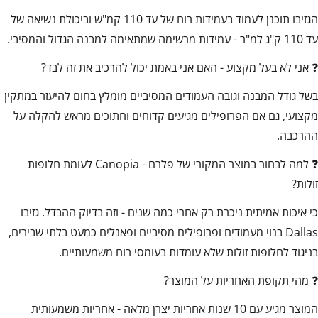
הגזיבו תוכנן לעמוד בעמידות רוח של עד 110 קמ"ש וביכולת נשיאה של
עד 110 ק"ג למ"ר - עמידות מרשימה שמתאימה למבנה הגדול והמסיבי.
❓ אני לא בעל מקצוע - האם אני באמת יכול להרכיב את זה לבד?
בשל גודל המבנה וגובה העמודים המסיביים מומלץ בחום להיעזר במתקין
מקצועי, גם אם הפרופילים מגיעים קדוחים וחתוכים מראש להקלה על
ההרכבה.
❓ למה לבחור במוצר המקורי של פלרם - Canopia לעומת חלופות
זולות?
כי איכות אמיתית ניכרת רק אחרי כמה שנים - וזה בדיוק ההבדל. גזיבו
Dallas בנוי מעמודים ופרופילים מסיביים ופאנלים כמעט בלתי שבירים,
בניגוד לחלופות זולות שלא עומדות בעומסי רוח משמעותיים.
❓ מהי תקופת האחריות על המוצר?
המוצר מגיע עם 10 שנות אחריות יצרן מלאה - אחריות משמעותית