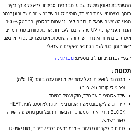
המשתלבת באופן מושלם עם עיצוב הבית וסביבתו, ללא כל צורך בקיר
תומך. בטיחותי ועמיד במיוחד, מוסיף לגינה שלכם איזור מוצל ומוגן לגמרי
מפני השמש הישראלית, בזכות קירוי גג אטום לחלוטין, המספק 100%
הגנה מפני קרינת UV מזיקה. בנוי לעמידות ארוכת טווח בזכות חומרים
איכותיים במיוחד ואינו דורש תחזוקה שוטפת. אינו מצהיב, נסדק או נשבר
לאורך זמן ובנוי לעמוד בתנאי האקלים הישראלי.
לצפייה בדגמים וגדלים נוספים:
גזיבו לגינה
.
תכונות :
מבנה גדול ואיכותי בעל עמוד אלומיניום עבה ביותר (18 ס"מ)
ופרופילי קורות (24 ס"מ).
שלד אלומיניום אל-חלד, חזק ועמיד במיוחד.
קירוי גג פוליקרבונט אפור אטום בעל זיגוג מלא וטכנולוגית HEAT
BLOCK מוריד את הטמפרטורה באזור המוצל ומגן מחשיפה ישירה
לאור השמש.
לוחות פוליקרבונט בעובי 6 מ"מ כמעט בלתי שבירים, מוגני 100%