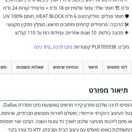
ס"מ 🏗️ חומר שלד: עמוד אלומיניום 18 ס"מ + פרופילי קורות 24 ס"מ
🛡️ חומר פנלים: פוליקרבונט 6 מ"מ HEAT BLOCK, חוסם 100% UV
🛠️ הרכבה: פרופילים קדוחים וחתוכים מראש, מומלץ מתקין מקצועי
🌟 תכונה בולטת: 10 שנות אחריות, עמידות רוח עד 110 קמ"ש
מק"ט:
PLR705938
קטגוריות:
גזיבו לגינה
,
ציוד גינה
למי מתאים
תיאור
הנחיות שימוש
שאלות תשובות
משל
תיאור מפורט
הוסיפו לגינה שלכם פתרון קירוי מרשים באמצעות גזיבו מסדרת Dallas,
בעל העיצוב היוקרתי והייחודי, מושלם לאירוח מפגשים חברתיים, ארוחות,
או סתם ליהנות מהחצר שלכם לאורך כל עונות השנה. הגזיבו יוצר תוספת
המשתלבת באופן מושלם עם עיצוב הבית וסביבתו, ללא כל צורך בקיר