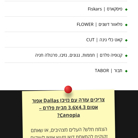
פיסקארס | Fiskars
פלאוור דשנים | FLOWER
קאט כלי גינה | CUT
קנופיה פלרם | חממות, גגונים, גזיבו, פרגולה חניה
תבור | TABOR
צריכים עזרה עם גזיבו Dallas אפור
אטום 3.6X4.3 מבית פלרם –
Canopia?
הצמח חלש? העלים מצהיבים, או שאתם
זקוקים להתאמת דשן וייעוץ אישי לשיקום