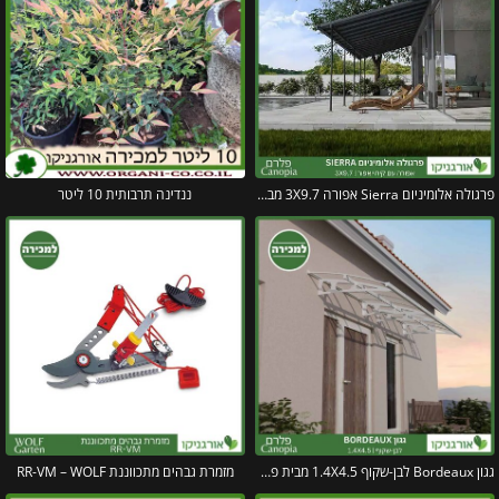
פרגולה אלומיניום Sierra אפורה 3X9.7 מבית פלרם – Canopia
ננדינה תרבותית 10 ליטר
גגון Bordeaux לבן-שקוף 1.4X4.5 מבית פלרם – Canopia
מזמרת גבהים מתכווננת RR-VM – WOLF