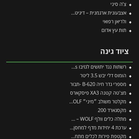
צ’ה סיני
אצבעונית ארגמנית – דיגיטליס
ולריאן רפואי
תות עץ אדום
ציוד גינה
רשתות נגד יתושים לגזיבו 4.3X4.3 Dallas מבית פלרם – Canopia
הומוס דלי יבש 3.5 ליטר
מספרי גדר חיה B-620 -תבור
מצ'טה קטנה XA3 פיסקארס
מקלטר משולב ״מיני״ LB-M/zm15 – WOLF
מקסגארד 200
מתלה כלים וולף UM-M – WOLF
ערכת 4 יחידות מדף למחסן Yukon מבית פלרם – Canopia
מקטפת פירות לכלים מתחלפים פיסקארס