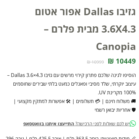
גזיבו Dallas אפור אטום
3.6X4.3 מבית פלרם –
Canopia
10449 ₪
10999 ₪
הוסיפו לגינה שלכם פתרון קירוי מרשים עם גזיבו Dallas 3.6×4.3 –
עיצוב יוקרתי, שלד מסיבי ופאנלים כמעט בלתי שבירים שחוסמים
100% מקרינת UV.
🚚 משלוח חינם
|
💳 תשלומים
|
🛠️ אפשרות למתקין מקצועי
|
🛡️ אחריות יבואן רשמי
יש לכם שאלות לפני הרכישה?
התייעצו איתנו בוואטסאפ
📏 מידות חיצוניות: רוחב 363.5 ס"מ | אורך 425.5 ס"מ | גובה 296