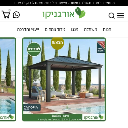
מתחייבים למחיר משתלם במיוחד – מצאתם זול יותר? נשמח לבדוק ולהשוות.
0
חנות
משתלה
מנגו
גידול צמחים
ייעוץ והדרכה
אין מוצרים בסל הקניות.
מבצע!