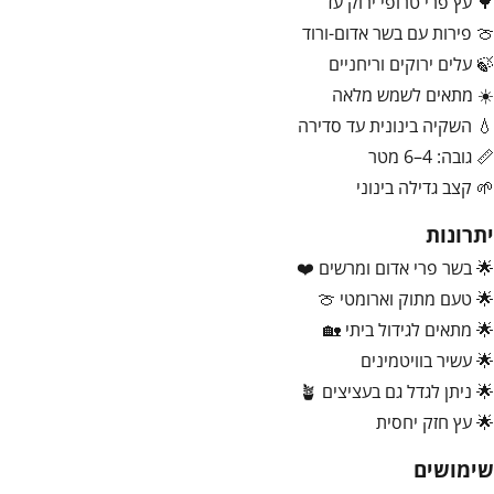
🌳 עץ פרי טרופי ירוק עד
🍈 פירות עם בשר אדום-ורוד
🍃 עלים ירוקים וריחניים
☀️ מתאים לשמש מלאה
💧 השקיה בינונית עד סדירה
📏 גובה: 4–6 מטר
🌱 קצב גדילה בינוני
יתרונות
🌟 בשר פרי אדום ומרשים ❤️
🌟 טעם מתוק וארומטי 🍈
🌟 מתאים לגידול ביתי 🏡
🌟 עשיר בוויטמינים
🌟 ניתן לגדל גם בעציצים 🪴
🌟 עץ חזק יחסית
שימושים