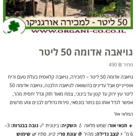
גויאבה אדומה 50 ליטר
490
₪
גויאבה אדומה 50 ליטר – למכירה, גויאבה קלאסית בעלת טעם וריח
אופייניים אבל עדינים בהשוואה לגויאבה הלבנה, גויאבה אדומה 50
ליטר עץ ירוק עד קטן עד בינוני, צמח מאוד חזק וגדל יחסית מהר,
אפשר לגדל אותו גם בתור בונסאי, פירות גדולים לבנים וגזע מרשים
המלאי אזל
☀️
תנאי אור:
שמש מלאה 💧
השקיה:
בינונית 📏
גובה בבגרות:
3–
6 מ׳ ⚡
קצב גדילה:
מהיר 🍇
עונת פרי:
קיץ, סתיו 🌿
שימוש