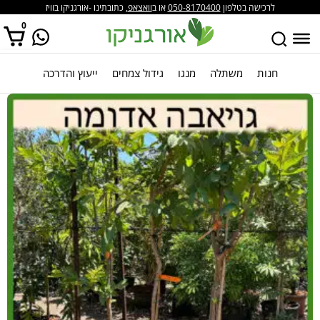
לרכישה בטלפון
050-8170400
או ב
וואצאפ
, כתובתינו -אורגניקו בוויז
0
חנות
משתלה
מנגו
גידול צמחים
ייעוץ והדרכה
אין מוצרים בסל הקניות.