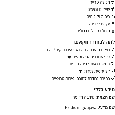
🍈 אכילה טרייה
🍹 שייקים ומיצים
🍰 ריבות וקינוחים
🌳 עץ פרי לגינה
🪴 גידול במיכלים גדולים
למה לבחור דווקא בו
💡 רוצים גויאבה עם צבע וטעם חזקים? זה הזן
💡 פרי אדום יפהפה וטעים ❤️
💡 מתאים מאוד לגינה ביתית
💡 קל יחסית לגידול 🌳
💡 בחירה נהדרת לחובבי פירות טרופיים
מידע כללי
שם הצמח:
גויאבה אדומה
שם מדעי:
Psidium guajava