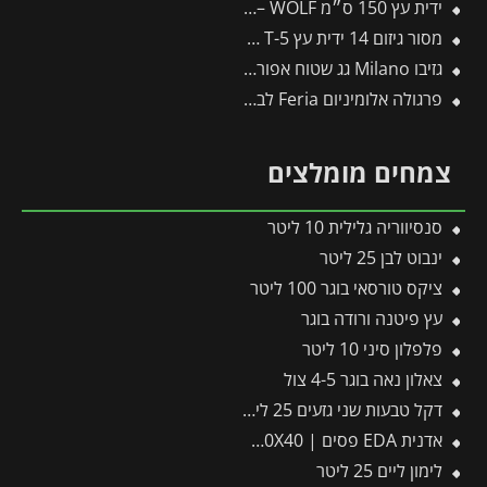
ידית עץ 150 ס״מ ZM150 – WOLF
מסור גיזום 14 ידית עץ T-5 -תבור
גזיבו Milano גג שטוח אפור כהה 3X3 מבית פלרם – Canopia
פרגולה אלומיניום Feria לבנה 3X5.5 מבית פלרם – Canopia
צמחים מומלצים
סנסיווריה גלילית 10 ליטר
ינבוט לבן 25 ליטר
ציקס טורסאי בוגר 100 ליטר
עץ פיטנה ורודה בוגר
פלפלון סיני 10 ליטר
צאלון נאה בוגר 4-5 צול
דקל טבעות שני גזעים 25 ליטר
אדנית EDA פסים | 100X40X40 ס"מ | אפור כהה
לימון ליים 25 ליטר