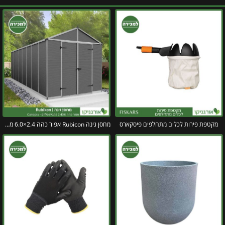
מקטפת פירות לכלים מתחלפים פיסקארס
מחסן גינה Rubicon אפור כהה 2.4×6.0 מבית פלרם קנופיה