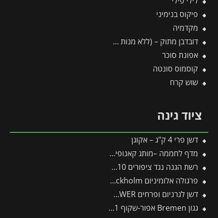
לילי פילי
פיקוס בנימיני
מקדמיה
דובדבן מתוק – (ללא מנות קור)
אפונת סוכר
קוסמוס סונטה
שוש קרח
ציוד גינה
דשן פרי 4 ק"ג – אקוגן
מדף לחממה –מותג קאנופיה 4 יח'
רשת הגנה נגד ציפורים 10*8 מטר
פרגולה אלומיניום Stockholm שקופה 3.4X8.1 עיצוב מודרני מבית Canopia
דשן לגרניום ופרחים FLOWER
גגון Bremen אפור-שקוף 0.9X2.1 עיצוב מודרני מבית פלרם – Canopia