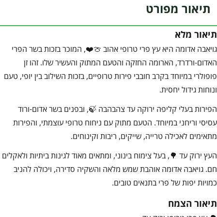
תיאור מפורט
תיאור מלא
גויאבה אדומה היא עץ פרי טרופי אהוב 🍈❤️, המוכר בזכות בשר הפרי
האדום-ורדרד, הארומה החזקה והטעם המתוק והעשיר שלו. זהו זן
פופולרי במיוחד בקרב חובבי פירות טרופיים, בזכות השילוב בין יופי, טעם
ונוחות גידול יחסית.
הפירות בעלי קליפה ירוקה עד צהבהבה 🍃, ובפנים בשר אדום-ורוד
עסיסי וריחני במיוחד. הטעם מתוק עם ניחוח טרופי עוצמתי, והפירות
מתאימים לאכילה טרייה, שייקים, ריבות וקינוחים.
העץ ירוק עד 🌳, בעל צימוח בינוני, ומתאים מאוד לגינות ביתיות ולאקלים
חם. גויאבה אדומה אוהבת שמש מלאה והשקיה סדירה, ויכולה להניב
כמויות יפות של פרי בתנאים טובים.
תיאור הצמח