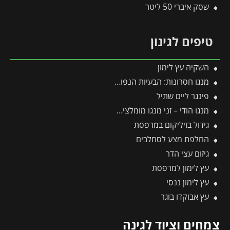
שסק איברי 50 ליטר
טיפים לגינון
השקיה עץ לימון
מנגו חסרונות: הבעיות הנפוצות בגידול עץ מנגו ואיך פותרים אותן בקלות?
פינגר ליים שתיל
מנגו הודי – זני מנגו מומלצים בעלי פרופיל טעם עשיר וארומטי
גידול בזיליקום במרפסת
החלפת מצע לסחלבים
גיזום עצי הדר
עץ לימון למרפסת
עץ לימון ננסי
עץ אבוקדו בוגר
צמחים וציוד לגינה