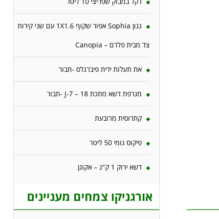
דקל במבוק שפריצי 10 ליטר
גגון Sophia אפור שקוף 1X1.6 עם שני קירות
צד מבית פלרם – Canopia
את תעלות ידית פיברגלס -תבור
מגרפת דשא מתכת 18 – J-7 -תבור
קתרוסית מרובעת
פיקוס גומי 50 ליטר
דשא ירוק 1 ק"ג – אקוגן
אורגניקו צמחים מעניינים