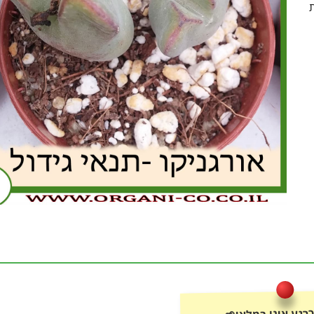
ת
רגע אינו במלאי🌱