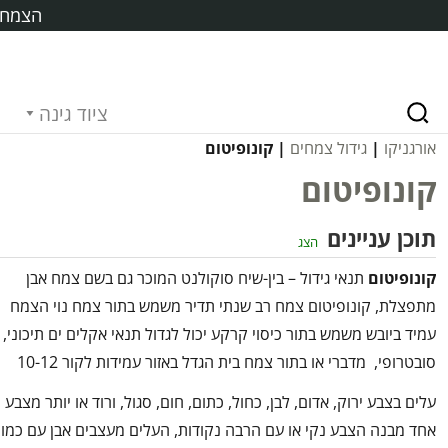
הצמח ח
ציוד גינה
אורגניקו
|
גידול צמחים
| קונופיטום
קונופיטום
תוכן עניינים
הצג
קונופיטום
תנאי גידול – בין-שיח סוקולנט המוכר גם בשם צמח אבן
מתפצלת, קונופיטום צמח רב שנתי תדיר משמש בתור צמח נוי הצמח
עמיד ביובש משמש בתור כיסוי קרקע יכול לגדול תנאי אקלים ים תיכוני,
סובטרופי, מדברי או בתור צמח בית הגדל באזור עמידות לקור 10-12
עלים בצבע ירוק, אדום, לבן, כחול, כתום, חום, סגול, ורוד או יותר מצבע
אחד מבנה הצבע נקי או עם הרבה נקודות, העלים מעצבים אבן עם כמו