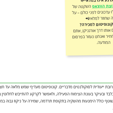
צת הווצאפ
השקטה של
אורגניקו וקבלו עדכונים לפני כולם – על
 שחוזר למלאי📲
קונופיטום למכירה?
ותו דרך אורגניקו, אתם
חיר ואנחנו נעזור בפרסום
המודעה.
ובת ייעודית לסוקולנטים מדבריים. קונופיטום מעדיף שמש מלאה עד חצי 
בלבד ובעיקר בעונת הצימוח הפעילה, ולאפשר לקרקע להתייבש לחלוטין בי
 שוטף כולל הימנעות מהשקיה בתקופת תרדמה, שמירה על ניקוז גבוה במי