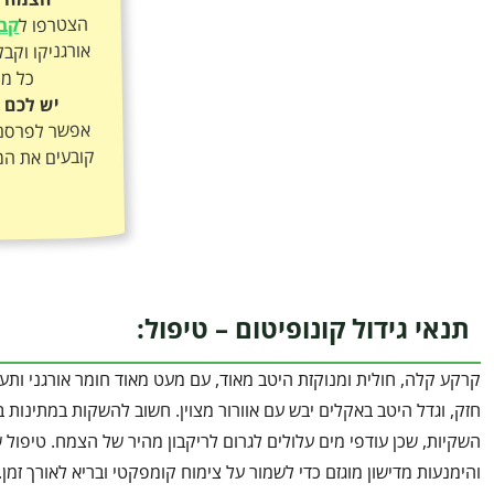
הצטרפו ל
קבו
כל מה
יש לכם 
אפשר לפרסם א
קובעים את המ
תנאי גידול קונופיטום – טיפול:
קרקע קלה, חולית ומנוקזת היטב מאוד, עם מעט מאוד חומר אורגני ותער
חזק, וגדל היטב באקלים יבש עם אוורור מצוין. חשוב להשקות במתינות 
השקיות, שכן עודפי מים עלולים לגרום לריקבון מהיר של הצמח. טיפול
והימנעות מדישון מוגזם כדי לשמור על צימוח קומפקטי ובריא לאורך זמן.