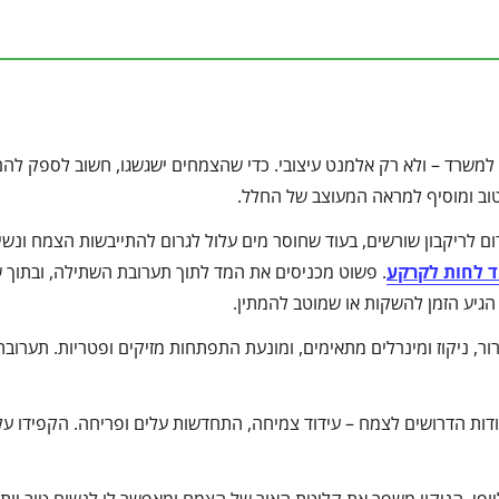
או למשרד – ולא רק אלמנט עיצובי. כדי שהצמחים ישגשגו, חשוב לספק לה
וב ומוסיף למראה המעוצב של החלל.
ום לריקבון שורשים, בעוד שחוסר מים עלול לגרום להתייבשות הצמח ונשי
 לחות לקרקע
. פשוט מכניסים את המד לתוך תערובת השתילה, ובתוך ש
גיע הזמן להשקות או שמוטב להמתין.
ר, ניקוז ומינרלים מתאימים, ומונעת התפתחות מזיקים ופטריות. תערובת
ות הדרושים לצמח – עידוד צמיחה, התחדשות עלים ופריחה. הקפידו על 
יופי, הניקוי משפר את קליטת האור של הצמח ומאפשר לו לנשום טוב יותר