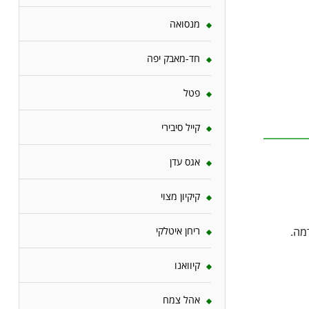
מנסואה
חד-מאבק יפה
פטל
קייל סיבירי
אגס עדן
קיקיון מצוי
מה.
ריחן איטלקי
קיוואנו
אהל צמח