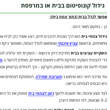
גידול קונופיטום בבית או במרפסת
אפשר לגדל בבית (בתור צמח בית):
כן – במקום מואר היטב.
גידול צמחי בית
הוא דרך טבעית להכניס חיים, רוגע ואוויר נקי לבית 
מתאימים, ובראשם
עציץ איכותי
שמותאם לגודל הצמח, מאפשר ניקוז ט
השקיית עציצים בבית
מחייבת דיוק ורגישות – השקיית יתר עלולה לגר
כדי להבטיח השקיה מדויקת וללא ניחושים מיותרים, מומלץ להיעזר ב-
מד
תוכלו לדעת מה מצב הלחות בעומק הקרקע – וכך להחליט בביטחון אם ה
עוד מרכיב חיוני הוא שימוש ב-
תערובת שתילה
, המספקת לצמחים אוורו
היא הבסיס לצמיחה בריאה.
לצד מצע איכותי, אל תשכחו לדשן!
דשן לצמחי בית
מספק את כל היסוד
2–3 שבועות, לפי הוראות היצרן.
ואם כבר אסתטיקה –
מבריק עלים
ייתן לצמח מראה זוהר ונקי. מעבר ל