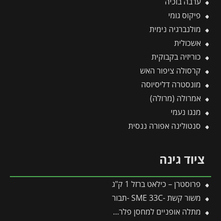
ערבה בוכיה
פיקוס גומי
מולנברגיה נימית
אשכולית
כוריזיה בקבוקית
קרסולה ציפור האש
מונסטרה דליסיוסה
אמרולה (מרולה)
מנגו נעמי
סנטולינה אפורה ננסית
ציוד גינה
פרוסטרן – כילאט ברזל 1 ק"ג
משור קשת -SME 33C -תבור
מתלה אופניים למחסן פלרם – Canopia