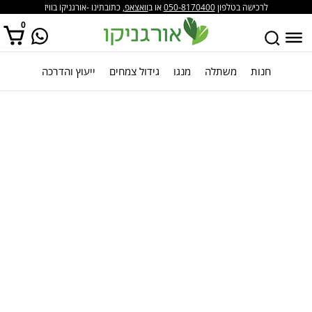
לרכישה בטלפון
050-8170400
או ב
וואצאפ
, כתובתינו -אורגניקו בוויז
0
חנות
משתלה
מנגו
גידול צמחים
ייעוץ והדרכה
אין מוצרים בסל הקניות.