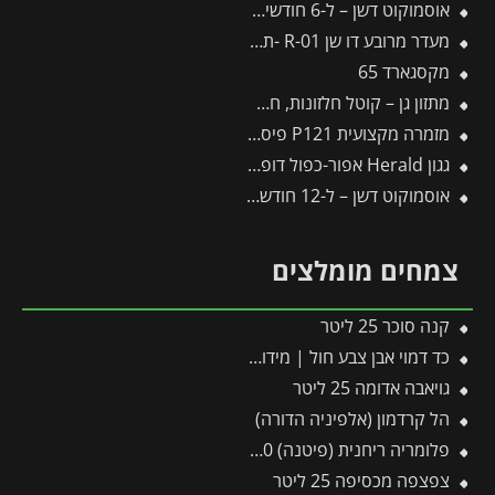
אוסמוקוט דשן – ל-6 חודשים – 3 ק"ג
מעדר מרובע דו שן R-01 -תבור
מקסגארד 65
מתזון גן – קוטל חלזונות, חשופיות
מזמרה מקצועית P121 פיסקארס
גגון Herald אפור-כפול דופן 1.4X4.5 מבית פלרם – Canopia
אוסמוקוט דשן – ל-12 חודשים – 1 ק"ג
צמחים מומלצים
קנה סוכר 25 ליטר
כד דמוי אבן צבע חול | מידות 55×59 ס״מ
גויאבה אדומה 25 ליטר
הל קרדמון (אלפיניה הדורה)
פלומריה ריחנית (פיטנה) 10 ליטר
צפצפה מכסיפה 25 ליטר