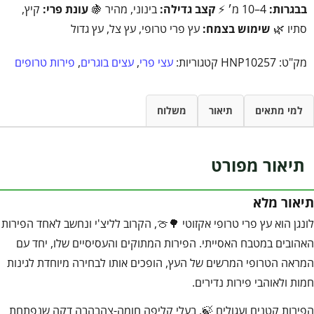
בבגרות:
4–10 מ׳ ⚡
קצב גדילה:
בינוני, מהיר 🍇
עונת פרי:
קיץ,
סתיו 🌿
שימוש בצמח:
עץ פרי טרופי, עץ צל, עץ גדול
מק"ט:
HNP10257
קטגוריות:
עצי פרי
,
עצים בוגרים
,
פירות טרופים
למי מתאים
תיאור
משלוח
תיאור מפורט
תיאור מלא
לונגן הוא עץ פרי טרופי אקזוטי 🌳🍈, הקרוב לליצ'י ונחשב לאחד הפירות
האהובים במטבח האסייתי. הפירות המתוקים והעסיסיים שלו, יחד עם
המראה הטרופי המרשים של העץ, הופכים אותו לבחירה מיוחדת לגינות
חמות ולאוהבי פירות נדירים.
הפירות קטנים ועגולים 🍃, בעלי קליפה חומה-צהבהבה דקה שנפתחת