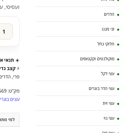
ועסיסי, ע
הדרים
זני מנגו
חלוקי נחל
סוקולנטים וקקטוסים
☀️
תנאי או
⚡
קצב גדי
עצי דקל
פרי, הדרים
עצי הדר בוגרים
מק"ט:
569
עצים בוגרי
עצי זית
עצי נוי
למי מתא
עצי פרי