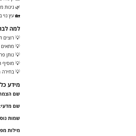
🌿 גינות מ
🏡 עץ נוי ב
למה לבחו
💡 רוצים ת
💡 מתאים 
💡 נותן פרי
💡 מוסיף ר
💡 בחירה מ
מידע כלל
שם הצמח
שם מדעי:
שמות נוספ
מילות מפ