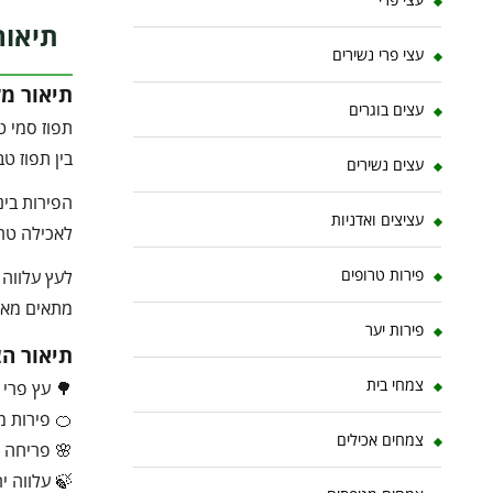
תיאור
עצי פרי נשירים
תיאור מ
עצים בוגרים
תפוז סמי ט
בין תפוז טב
עצים נשירים
הפירות בינ
עציצים ואדניות
לאכילה טרי
פירות טרופים
לעץ עלווה 
מתאים מאוד
פירות יער
תיאור ה
צמחי בית
🌳 עץ פרי 
🍊 פירות מ
צמחים אכילים
🌸 פריחה ל
🍃 עלווה י