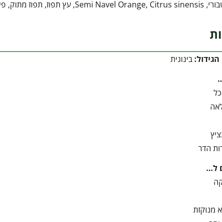
גידול תפוזים, גינת מאכל, עץ פרי, הדרים לבית
ות
הגידול:
בינונית
כל
אה
ציץ
ות הדר
 ל…
קה
 מנוקזת