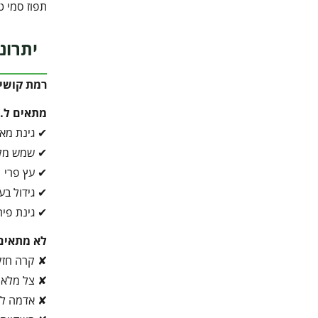
תפוז סמי טבורי, Semi Navel Orange, Citrus sinensis, עץ תפוז, תפוז מתוק, פירות הדר, 
יתרונ
רמת קושי 
מתאים ל…
✔ גינת מא
✔ שמש מל
✔ עץ פרי
✔ גידול בע
✔ גינת פיר
לא מתאים
✘ קרה חז
✘ צל מלא
✘ אדמה לא