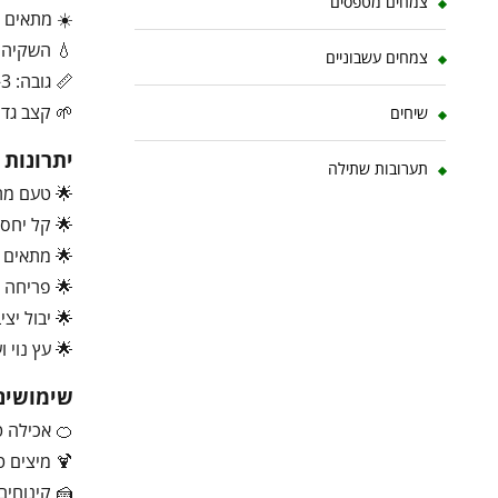
צמחים מטפסים
☀️ מתאים 
💧 השקיה ב
צמחים עשבוניים
📏 גובה: 3–6 מטר
🌱 קצב גדיל
שיחים
יתרונות
תערובות שתילה
🌟 טעם מתו
🌟 קל יחסי
🌟 מתאים ל
🌟 פריחה ר
🌟 יבול יצי
🌟 עץ נוי 
שימושים
🍊 אכילה ט
🍹 מיצים ט
🍰 קינוחים