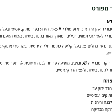
 מפורט
לא
בורי הוא זן הדר איכותי ופופולרי 🌳🍊✨, הידוע בפרי מתוק, עסיסי ובעל ק
ורי קלאסי לזני תפוזים רגילים, ומוערך מאוד בגינות ביתיות בזכות הטעם ו
וניים עד גדולים 🍊, בעלי קליפה כתומה חלקה יחסית, ובשר פרי מתוק-עסי
יה.
ירוקה ומבריקה 🍃, ובאביב מופיעה פריחה לבנה וריחנית 🌸. תפוז סמי 
 לגינות ביתיות ולעצי הדר קלאסיים.
צמח
הדר ירוק עד
תוקים ועסיסיים
בנה וריחנית
רוקה מבריקה