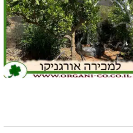
כמות
של
תפוז
סמי
טבורי
בוגר
4-
6
צול