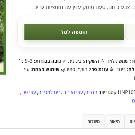
ם צבע כתום. טעם מתוק עדין עם חומציות עדינה
הוספה לסל
ר:
שמש מלאה 💧
השקיה:
בינונית 📏
גובה בבגרות:
3–5 מ׳
לה:
בינוני 🍇
עונת פרי:
חורף, סתיו 🌿
שימוש בצמח:
עץ
HNP10
קטגוריות:
הדרים
,
עצי הדר בוגרים למכירה
,
עצי פרי
,
ם
ים
תיאור
משלוח