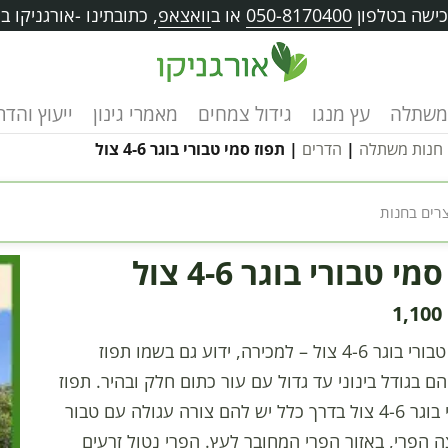
ישה בטלפון
050-8170400
או ב
וואצאפ
, כתובתינו -אורגניקו בוו
משתלה
עץ מנגו
גידול צמחים
מאמרי גינון
ייעוץ והד
חנות משתלה
|
הדרים
| תפוז סמי טבורי בוגר 4-6 צול
י טבורי בוגר 4-6 צול
1,100
תפוז סמי טבורי בוגר 4-6 צול – למכירה, ידוע גם בשמו תפוז
 הם בגודל בינוני עד גדול עם עור כתום חלק ובהיר. תפוז
סמי טבורי בוגר 4-6 צול בדרך כלל יש להם צורה עגולה עם טבור
 הפרי, באזור הפרי המחובר לעץ. הפרי נטול זרעים