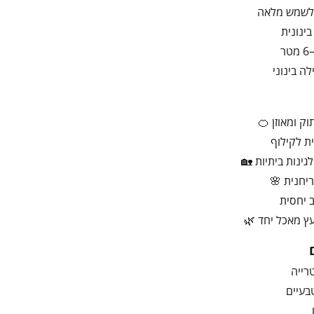
לשמש מלאה
ינונית
ה בינוני
ק ומאוזן 🍊
ת לקילוף
גינות ביתיות 🏡
יחנית 🌸
ב יחסית
ועץ מאכל יחד 🌿
רייה
בעיים