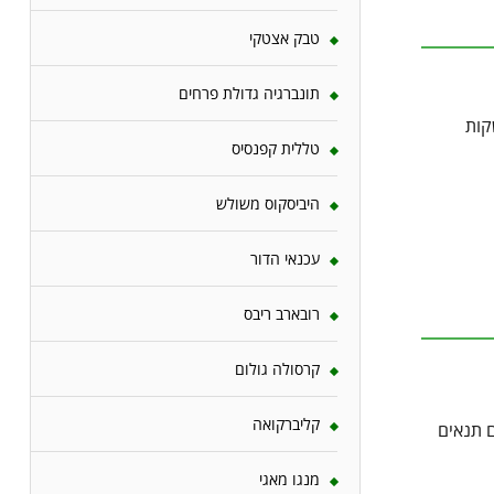
טבק אצטקי
תונברגיה גדולת פרחים
קות
טללית קפנסיס
היביסקוס משולש
עכנאי הדור
רובארב ריבס
קרסולה גולום
קליברקואה
ם תנאים
מנגו מאגי