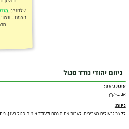
ההשקיה ה
שלחו לנו
הודע
הבר
גיזום יהודי נודד סגול
עונת גיזום:
אביב–קיץ
גיזום:
לקצר גבעולים מאריכים, לעבות את הצמח ולעודד צימוח סגול רענן. נית