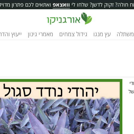
 חולה? זקוק לדשן? שלחו לי
וואצאפ
ואתאים לכם פתרון מדויק
משתלה
עץ מנגו
גידול צמחים
מאמרי גינון
ייעוץ והד
די
של