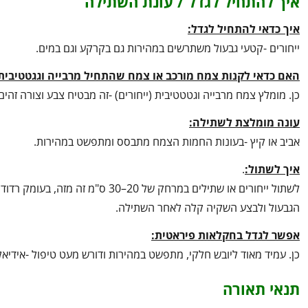
איך להתחיל לגדל / עונת השתילה
איך כדאי להתחיל לגדל:
ייחורים -קטעי גבעול משתרשים במהירות גם בקרקע וגם במים.
האם כדאי לקנות צמח מורכב או צמח שהתחיל מרבייה וגגטטיבית
כן. מומלץ צמח מרבייה וגטטטיבית (ייחורים) -זה מבטיח צבע וצורה זהי
עונה מומלצת לשתילה:
אביב או קיץ -בעונות החמות הצמח מתבסס ומתפשט במהירות.
איך לשתול:
.
לשתול ייחורים או שתילים במרחק של
הגבעול ולבצע השקיה קלה לאחר השתילה.
אפשר לגדל בחקלאות פיראטית:
כן. עמיד מאוד ליובש חלקי, מתפשט במהירות ודורש מעט טיפול -אידיאל
תנאי תאורה