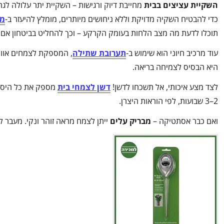
השקיית עציצים בבית
מחייבת דיוק ורגישות – השקיית יתר עלולה לגר
כדי להבטיח השקיה מדויקת וללא ניחושים מיותרים, מומלץ להיעזר ב-
מד
תוכלו לדעת מה מצב הלחות בעומק הקרקע – וכך להחליט בביטחון אם ה
עוד מרכיב חיוני הוא שימוש ב-
תערובת שתילה
, המספקת לצמחים אוורו
היא הבסיס לצמיחה בריאה.
לצד מצע איכותי, אל תשכחו לדשן!
דשן לצמחי בית
מספק את כל היסוד
2–3 שבועות, לפי הוראות היצרן.
ואם כבר אסתטיקה –
מבריק עלים
ייתן לצמח מראה זוהר ונקי. מעבר ל