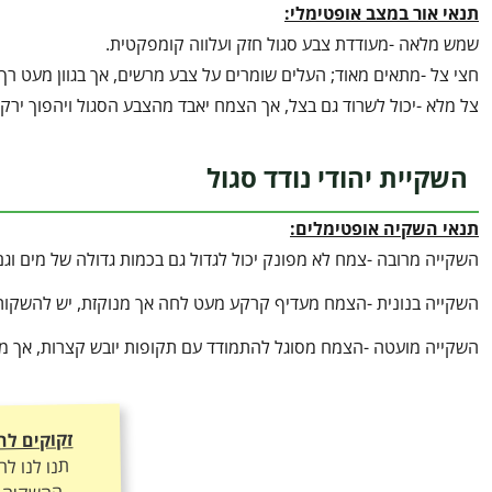
תנאי אור במצב אופטימלי:
שמש מלאה -מעודדת צבע סגול חזק ועלווה קומפקטית.
חצי צל -מתאים מאוד; העלים שומרים על צבע מרשים, אך בגוון מעט רך 
צל מלא -יכול לשרוד גם בצל, אך הצמח יאבד מהצבע הסגול ויהפוך ירקרק
השקיית יהודי נודד סגול
תנאי השקיה אופטימלים:
השקייה מרובה -צמח לא מפונק יכול לגדול גם בכמות גדולה של מים וגם
השקייה בנונית -הצמח מעדיף קרקע מעט לחה אך מנוקזת, יש להשקו
השקייה מועטה -הצמח מסוגל להתמודד עם תקופות יובש קצרות, אך מח
זקוקים לה
תנו לנו ל