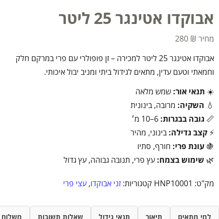
אבוקדו אטינגר 25 ליטר
280
₪
אבוקדו אטינגר 25 ליטר למכירה – זן פופולרי עם פרי במרקם חלק
וחמאתי וטעם עדין, מתאים לגידול ביתי ומניב יבול איכותי.
☀️
תנאי אור:
שמש מלאה
💧
השקיה:
מרובה, בינונית
📏
גובה בבגרות:
6–10 מ׳
⚡
קצב גדילה:
בינוני, מהיר
🍇
עונת פרי:
חורף, סתיו
🌿
שימוש בצמח:
עץ פרי, תנובה גבוהה, עץ גדול
מק"ט:
HNP10001
קטגוריות:
זני אבוקדו
,
עצי פרי
למי מתאים
תיאור
תנאי גידול
שאלות תשובות
משלוח