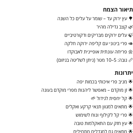
תיאור הצמח
🌳 עץ ירוק עד – שומר על עלים כל השנה
🌿 קצב גדילה מהיר
🍃 עלים ירוקים מבריקים ודקורטיביים
🥑 פרי בינוני עם קליפה ירוקה חלקה
🌼 פריחה עונתית אופיינית לאבוקדו
📏 גובה: 5–10 מטר (ניתן לשליטה בגיזום)
יתרונות
🌟 מניב פרי איכותי בכמות יפה
🌟 זן מוקדם – מאפשר ליהנות מפרי מוקדם בעונה
🌟 קל יחסית לגידול 🌱
🌟 מתאים למגוון תנאי קרקע ואקלים
🌟 פרי קל לקילוף ונוח לשימוש
🌟 עץ חזק עם התאקלמות טובה
🌟 מתאים גם למגדלים מתחילים