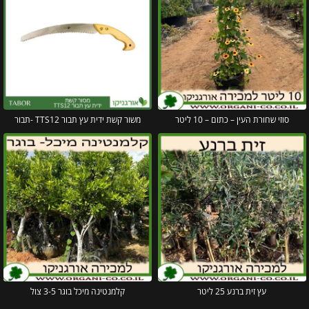
סוזי שחורת העין – כתום – 10 ליטר
משור קשת ידית עץ תבור TTS12 -תבור
עץ זית ברנע 25 ליטר
קלמנטינה מיכל בוגר 3-5 צול