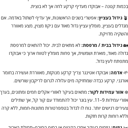
בכמות קטנה – אבוקדו מעדיף קרקע לחה אך לא בוצית.
🪴
גידול בעציץ:
אפשרי בשנים הראשונות, אך עדיף לשתול באדמה. אם
מגדלים בעציץ, מומלץ עציץ גדול מאוד עם ניקוז מצוין, מצע מאוורר
והשקיה מדויקת.
🏡
גידול בבית / מרפסת:
לא מתאים לבית. יכול להתאים למרפסת
גדולה מאוד, מוארת ושמשית, אך פחות מומלץ לטווח ארוך כי אבוקדו
מתפתח לעץ גדול.
🌱
אדמה:
אבוקדו אטינגר צריך קרקע מנוקזת, מאווררת ועשירה בחומר
אורגני. קרקע כבדה שמחזיקה מים עלולה לגרום לריקבון שורשים.
❄️
אזור עמידות לקור:
מתאים בעיקר לאזורי אקלים חמים ומתונים, בערך
אזורי עמידות 9–11. עץ בוגר יכול להתמודד עם קור קל, אך שתילים
צעירים רגישים יותר. נוח לו לגדול בטמפרטורות מתונות-חמות, ללא קרה
וללא רוחות קרות חזקות.
✂️
גיזום:
גוזמים בעיקר אחרי הקטיף או בסוף החורף–תחילת האביב,