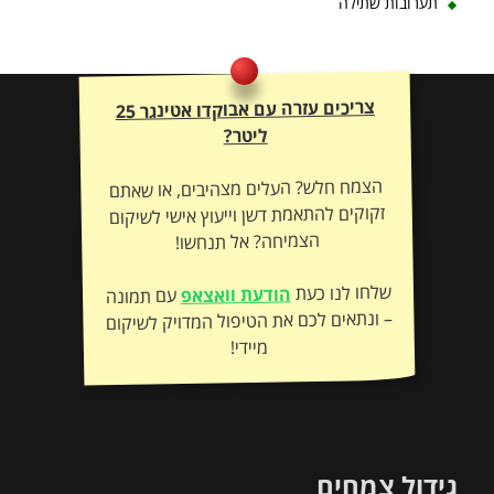
תערובות שתילה
צריכים עזרה עם אבוקדו אטינגר 25
ליטר?
הצמח חלש? העלים מצהיבים, או שאתם
זקוקים להתאמת דשן וייעוץ אישי לשיקום
הצמיחה? אל תנחשו!
שלחו לנו כעת
הודעת וואצאפ
עם תמונה
– ונתאים לכם את הטיפול המדויק לשיקום
מיידי!
גידול צמחים