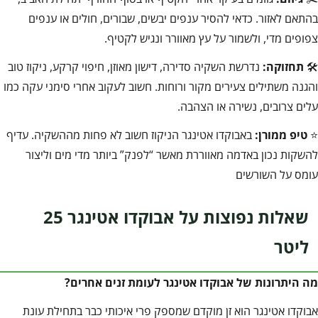
בהתאם לאזור. כדאי להסיר ענפים יבשים, שבורים, חולים או ענפים
צפופים מדי, ולשמור על עץ מאוורר ונגיש לקטיף.
🛠️
תחזוקה:
נדרשת השקיה סדירה, דישון מאוזן, חיפוי קרקע, ניקוז טוב
והגנה משתילים צעירים מקור ורוחות. חשוב לעקוב אחרי סימני עקה כמו
עלים צרובים, נשירה או הצהבה.
⭐
טיפ ממורן:
באבוקדו אטינגר הניקוז חשוב לא פחות מההשקיה. עדיף
להשקות נכון באדמה מאווררת מאשר “לפנק” ביותר מדי מים וליצור
עומס על השורשים
שאלות נפוצות על אבוקדו אטינגר 25
ליטר
מה היתרונות של אבוקדו אטינגר לעומת זנים אחרים
?
אבוקדו אטינגר הוא זן מוקדם שמספק פרי איכותי כבר בתחילת עונת