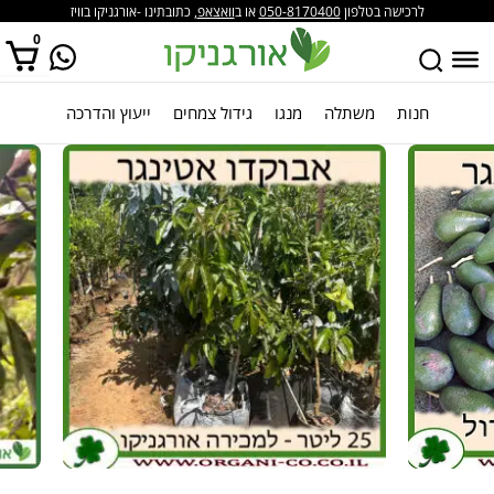
לרכישה בטלפון
050-8170400
או ב
וואצאפ
, כתובתינו -אורגניקו בוויז
0
חנות
משתלה
מנגו
גידול צמחים
ייעוץ והדרכה
אין מוצרים בסל הקניות.