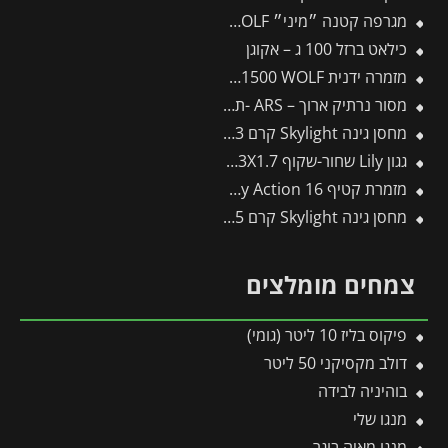
מגרפה קטנה ״מיני״ LJ-M/zm15 – WOLF
כילאט ברזל 100 ג – אקוגן
מזמרה ידנית by-pass indoor RR1500 WOLF
מסור נרתיק ארוך – ARS -תבור
מחסן גינה Skylight קרם 1.9X2.3 מבית פלרם – קנופיה
גגון Lily שחור-שקוף 1.3X1.7 בעיצוב רטרו מבית פלרם – Canopia
מזמרת קטיף 16 Easy Action ס"מ פיסקארס
מחסן גינה Skylight קרם 1.9X1.5 מבית פלרם – קנופיה
צמחים מומלצים
פיקוס בליז 10 ליטר (גומי)
דולב מקסיקני 50 ליטר
בוהיניה לבידה
מנגו שלי
מנגו מאיה בוגר