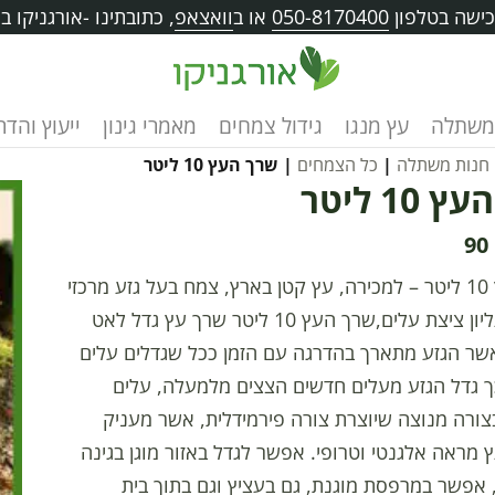
ישה בטלפון
050-8170400
או ב
וואצאפ
, כתובתינו -אורגניקו בוו
משתלה
עץ מנגו
גידול צמחים
מאמרי גינון
ייעוץ והד
חנות משתלה
|
כל הצמחים
| שרך העץ 10 ליטר
10 ליטר
90
שרך העץ 10 ליטר – למכירה, עץ קטן בארץ, צמח בעל גזע מרכזי
בחלק העליון ציצת עלים,שרך העץ 10 ליטר שרך עץ גדל לאט
אשר הגזע מתארך בהדרגה עם הזמן ככל שגדלים עלים
ך גדל הגזע מעלים חדשים הצצים מלמעלה, עלים
צורה מנוצה שיוצרת צורה פירמידלית, אשר מעניק
מראה אלגנטי וטרופי. אפשר לגדל באזור מוגן בגינה
 אפשר במרפסת מוגנת, גם בעציץ וגם בתוך בית