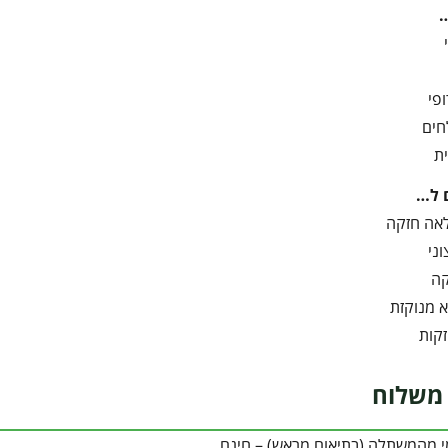
פי
חים
ת
 ל…
אה חזקה
ני
קה
 מנוקזת
קות
משלוח
י מהמשתלה (בתיאום מראש) – חינם