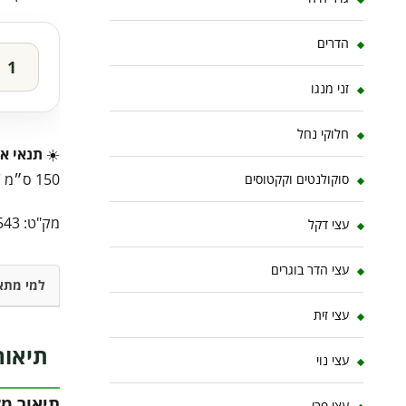
הדרים
זני מנגו
חלוקי נחל
☀️
תנאי או
150 ס״מ ⚡
סוקולנטים וקקטוסים
מק"ט:
543
עצי דקל
עצי הדר בוגרים
למי מתא
עצי זית
תיאור
עצי נוי
תיאור מ
עצי פרי