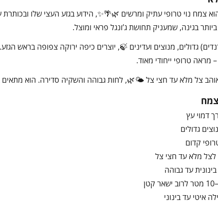
א צמח נוי טרופי עתיק ומרשים 🌿🌴✨, הידוע בגזע העצי שלו ובכותרת 
יותר בגינה, שמעניק תחושת ג’ונגל פראי ומוצל.
דים) גדולים, מנוצים ועדינים 🍃, יוצרים כיפה ירוקה צפופה בראש הגזע. ה
 מראה טרופי ייחודי מאוד.
הב צל מלא עד חצי צל 🌤️🌿, לחות גבוהה והשקיה סדירה. הוא מתאים במי
צמח
 דמוי עץ
וצים גדולים
רופי קדום
לצל מלא עד חצי צל
ינונית עד גבוהה
ה איטי עד בינוני