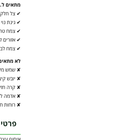
מתאים ל…
✔ צל חלקי
✔ גינת נוי
✔ צמח טרו
✔ אזורים ל
✔ צמח לבי
לא מתאים
✘ שמש מל
✘ יובש קיצו
✘ קרה חז
✘ אדמה לא
✘ רוחות חז
פרטי 
איסוף עצמ