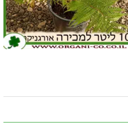
כמות
של
שרך
העץ
10
ליטר