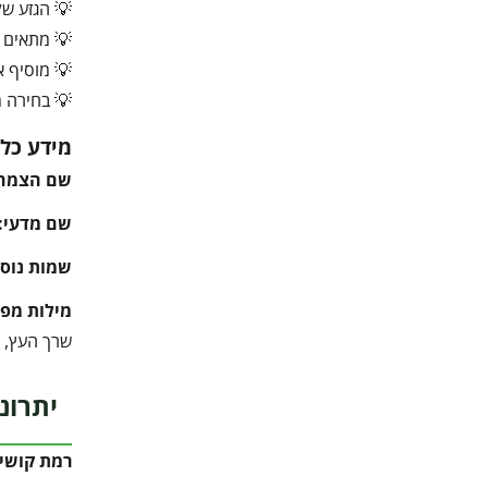
💡 הגזע של
💡 מתאים ב
💡 מוסיף א
💡 בחירה מ
מידע כלל
שם הצמח
שם מדעי:
שמות נוספ
מילות מפ
שרך העץ, Tree Fern, Dicksonia antarctica, Cyathea, שרך טרופי, צמח צל, גינה טרופית, צמח נוי, יער גינה, צמח עתיק
יתרונ
רמת קושי 