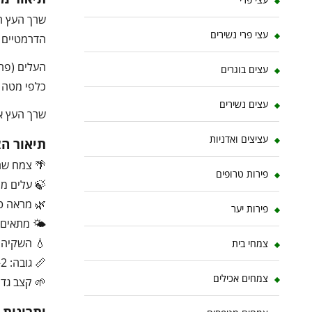
שרך העץ הו
עצי פרי נשירים
הדרמטיים ב
העלים (פרנ
עצים בוגרים
כלפי מטה –
עצים נשירים
שרך העץ או
עציצים ואדניות
תיאור ה
🌴 צמח שרך
פירות טרופים
🍃 עלים מנ
🌿 מראה ט
פירות יער
🌤️ מתאים 
💧 השקיה ב
צמחי בית
📏 גובה: 2–10 מטר לרוב ישאר קטן
צמחים אכילים
🌱 קצב גדיל
יתרונות