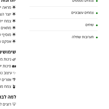
צמחים מטפסים
🌟 מראה יע
צמחים עשבוניים
🌟 יוצר הצ
🌟 צמח ייח
שיחים
🌟 מתאים ל
🌟 מוסיף ע
תערובות שתילה
🌟 אפקט נ
שימושים
🌿 גינות מ
🏡 פינות יע
✨ עיצוב נו
🌴 אזורים 
🪴 צמח מוקד דקורטיבי
למה לבחו
💡 רוצים ל