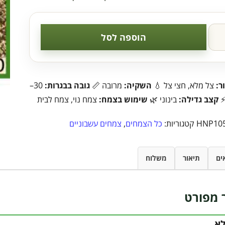
הוספה לסל
ר:
צל מלא, חצי צל 💧
השקיה:
מרובה 📏
גובה בבגרות:
30–
קצב גדילה:
בינוני 🌿
שימוש בצמח:
צמח נוי, צמח לבית
HNP10
קטגוריות:
כל הצמחים
,
צמחים עשבוניים
ים
תיאור
משלוח
 מפורט
לא