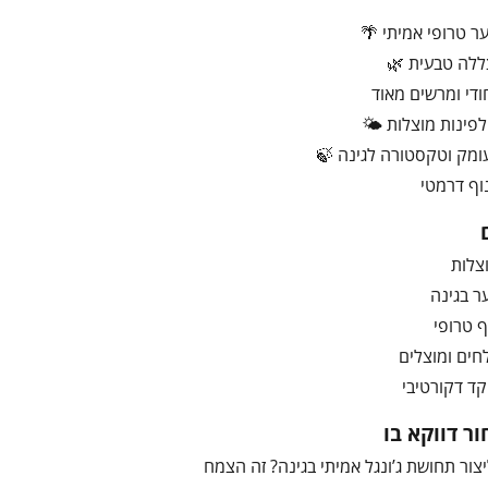
ר טרופי אמיתי 🌴
ללה טבעית 🌿
ודי ומרשים מאוד
פינות מוצלות 🌤️
ומק וטקסטורה לגינה 🍃
וף דרמטי
וצלות
ר בגינה
ף טרופי
לחים ומוצלים
ר דווקא בו
יצור תחושת ג’ונגל אמיתי בגינה? זה הצמח