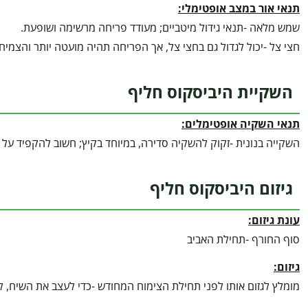
תנאי אור במצב אופטימלי:
שמש מלאה -תנאי גידול מיטביים; מעודד פריחה מרשימה ושופעת.
חצי צל -יכול לגדול גם בחצי צל, אך הפריחה תהיה מועטה יותר והצמיח
השקיית היביסקוס חליף
תנאי השקיה אופטימלים:
השקייה בנונית -זקוק להשקיה סדירה, במיוחד בקיץ; חשוב להקפיד על
גיזום היביסקוס חליף
עונת גיזום:
סוף החורף -תחילת האביב
גיזום:
מומלץ לגזום אותו לפני תחילת הצימוח המחודש -כדי לעצב את השיח, ל