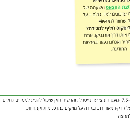
צת הווצאפ
השקטה של
אורגניקו וקבלו עדכונים לפני כולם – על
 שחוזר למלאי📲
יסקוס חליף למכירה?
ותו דרך אורגניקו, אתם
חיר ואנחנו נעזור בפרסום
המודעה.
קרקע עמוקה, מנוקזת היטב, עשירה בחומר אורגני. מתאים ל־pH של 6–7.5 -מעט חומצי עד נייטרלי. זהו שיח חזק שיכול להגיע לממדים גד
ל קרקע מאווררת, ובקרה על מזיקים כמו כנימות וקמחיות.
למחצה