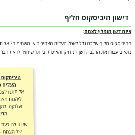
דישון היביסקוס חליף
איזה דשן מומלץ לצמח
:
ההיביסקוס חליף שלכם גדל לאט? העלים מצהיבים או משחימים? אל תנח
נתאים עבורו את הרכב הדשן המדויק והאיכותי ביותר שיחזיר לו את הב
היביסקוס 
העלים מ
אל תתנו לצמ
ליהנות מצמי
ועלוקה ירוק
הדשן
שלחו לנו כעת
ה