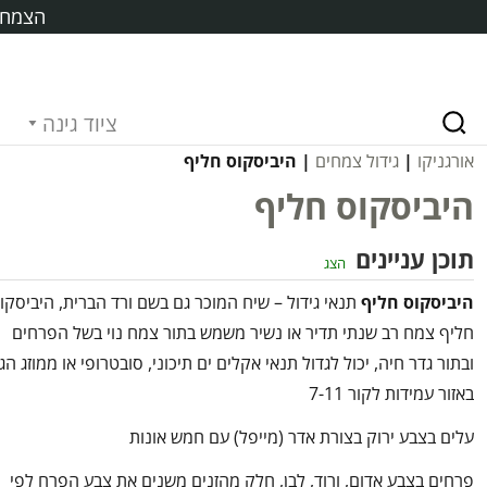
הצמח ח
ציוד גינה
אורגניקו
|
גידול צמחים
| היביסקוס חליף
היביסקוס חליף
תוכן עניינים
הצג
היביסקוס חליף
תנאי גידול – שיח המוכר גם בשם ורד הברית, היביסקו
חליף צמח רב שנתי תדיר או נשיר משמש בתור צמח נוי בשל הפרחים
ובתור גדר חיה, יכול לגדול תנאי אקלים ים תיכוני, סובטרופי או ממוזג הג
באזור עמידות לקור 7-11
עלים בצבע ירוק בצורת אדר (מייפל) עם חמש אונות
פרחים בצבע אדום, ורוד, לבן, חלק מהזנים משנים את צבע הפרח לפי