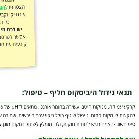
הצטרפו ל
קבו
כל מה
יש לכם היב
אפשר לפרסם א
קובעים את המ
תנאי גידול היביסקוס חליף – טיפול:
להקצות לו מקום פתוח. טיפול שוטף כולל ניקוי ענפים יבשים, שמירה ע
טיפ חשוב -הצמח רגיש לרוחות חזקות, ולכן מומלץ לשתול במקום מוגן 