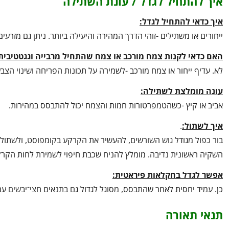
איך להתחיל לגדל / עונת השתילה
איך כדאי להתחיל לגדל:
ייחורים או משתילים -זוהי הדרך המהירה והיעילה ביותר. ניתן גם מזרע
האם כדאי לקנות צמח מורכב או צמח שהתחיל מרבייה וגגטטיבית
לא. עדיף ייחור או צמח מורכב -לשמירה על תכונות הפריחה ושינוי הצבע
עונה מומלצת לשתילה:
אביב או קיץ -כשהטמפרטורות חמות והצמח יכול להתבסס במהירות.
איך לשתול:
.
בור כפול מגודל גוש השורשים, להעשיר את הקרקע בקומפוסט, ולשתול
השקיה ראשונית נדיבה. מומלץ להניח שכבת חיפוי לשמירת לחות הקרק
אפשר לגדל בחקלאות פיראטית:
כן. עמיד יחסית לאחר שהתבסס, מסוגל לגדול גם בתנאים חצי־יבשים עם
תנאי תאורה