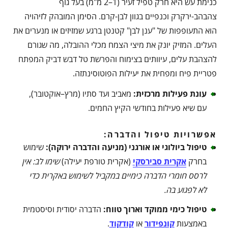
כנימת עש היא חרק טפיל זעיר (1–2 מ"מ) בעל גוף
צהבהב-ירקרק וכנפיים בגוון לבן-קרם. הסימן המובהק לזיהויה
הוא התעופפות של "ענן לבן" קטנטן ברגע שמזיזים או מנערים את
העלים. המזיק יונק את מיצי הצמח מכלי ההובלה, מה שגורם
להצהבת עלים, עיוותים בצימוח והפרשת טל דבש דביק המפתח
פטריית פיח ומפחית את יעילות הפוטוסינתזה.
עונת פעילות מרכזית
:
מאביב ועד סתיו (מרץ–אוקטובר),
עם שיא פעילות בחודשי הקיץ החמים.
אפשרויות טיפול והדברה:
טיפול ביולוגי או אורגני (מניעה והדברה ירוקה)
:
שימוש
בחרק
אקרית סבירסקי
(אקרית טורפת יעילה)
שימו לב: אין
לרסס חומרי הדברה כימיים במקביל לשימוש באקרית כדי
לא לפגוע בה
.
טיפול כימי ממוקד וארוך טווח
:
הדברה יסודית וסיסטמית
באמצעות
קונפידור
או
קודקוד
.