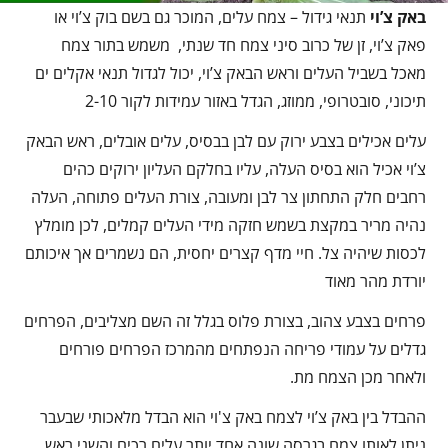
באק צ’וי
תנאי גידול – צמח עלים, המוכר גם בשם בוק צ’וי או
פאק צ’וי, זן של כרוב סיני צמח חד שנתי, משמש בתור צמח
מאכל בשביל העלים וראש הבאק צ’וי, יכול לגדול תנאי אקלים ים
תיכוני, סובטרופי, ממוזג, הגדל באזור עמידות לקור 2-10
עלים אכילים בצבע ירוק עם לבן בבסיס, עלים אובלים, ראש הבאק
צ’וי אכיל הוא בסיס העלה, עליו בחלקם העליון ירוקים כהים
רחבים חלק התחתון צר לבן ומעובה, צורת העלים פתוחה, העלה
נהיה מריר במקצת בשמש חזקה מידי העלים קמלים, לכן מומלץ
לכסות שיהיה צל. חיי מדף קצרים יחסית, הם נשמרים אך איכותם
יורדת מהר מאוד
פרחים בצבע צהוב, בצורת פלוס בגלל זה השם מצליבים, הפרחים
גדלים על עמודי פריחה הנפתחים מהמרכז הפרחים פורחים
ולאחר מכן הצמח מת.
ההבדל בין באק צ’וי לצמח באק צ'וי הוא הבדל מלאכותי שבעבר
ניתן לאותו צמח בגרסה שונה אחד יותר עלים רכים והשני ראש