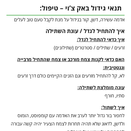
תנאי גידול באק צ’וי – טיפול:
אדמה עשירה, דשן, קור בגידול על מנת לקבל טעם טוב לעלים
איך להתחיל לגדל / עונת השתילה
איך כדאי להתחיל לגדל:
זרעים / שתילים / סטרטרים (שתילונים)
האם כדאי לקנות צמח מורכב או צמח שהתחיל מרבייה
וגגטטיבית:
לא, קל להתחיל מזרעים וגם הזנים הקיימים כולם דרך זרעים
עונה מומלצת לשתילה:
סתיו, חורף
איך לשתול:
לחפור בור גדול יותר לערב את האדמה עם קומפוסט, הומוס
ולדשן, לדאוג שלא תהיה תחרות לצמח הצעיר יהיה קשה עבורה