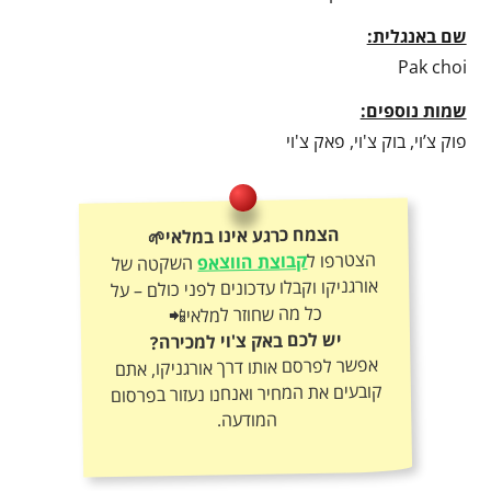
שם באנגלית:
Pak choi
שמות נוספים:
פוק צ’וי, בוק צ'וי, פאק צ'וי
הצמח כרגע אינו במלאי🌱
הצטרפו ל
קבוצת הווצאפ
השקטה של
אורגניקו וקבלו עדכונים לפני כולם – על
כל מה שחוזר למלאי📲
יש לכם באק צ'וי למכירה?
אפשר לפרסם אותו דרך אורגניקו, אתם
קובעים את המחיר ואנחנו נעזור בפרסום
המודעה.