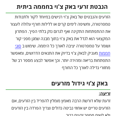
הנבטת זרעי באק צ'וי בחממה ביתית
הזרעים והנבטים של באק צ'וי רגישים במיוחד לקור ולתנודות
טמפרטורה, וחשיפה לימים קרים או ללילות חורף עלולה לעצור
את ההתפתחות התקינה ואף לגרום נזק בלתי הפיך. הפתרון
המקצועי הוא לגדל את באק צ'וי בתוך מבנה שמגן מפני קור
ושומר על טמפרטורה יציבה לאורך כל היממה. שימוש ב
סוגי
חממות
מעניק לבאק צ'וי בדיוק את התנאים הדרושים, ומאפשר
התפתחות בריאה ומהירה יותר. וכך אפשר לבצע מספר רב של
מחזורי גדילה לאורך כל החורף
באק צ’וי גידול מזרעים
זריעה:
זרעת שלא דורשת הרבה מאמץ מומלץ להפריד בין הזרעים, אם
הזרעים טריים יש אחוזי נביטה גדולים וצריך הפרדה בין הזרעים
ולא לשים מספר זרעים בבור