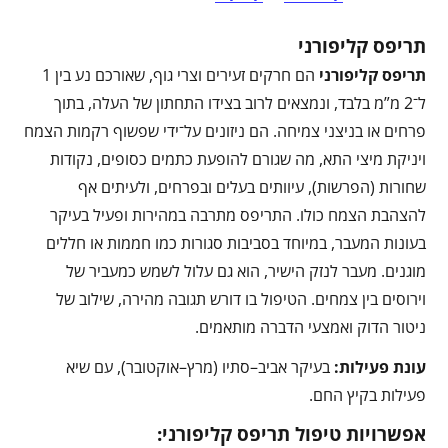
תריפס קליפורני
תריפס קליפורני
הם חרקים זעירים וצרי גוף, שאורכם נע בין 1
ל־2 מ”מ בלבד, ונמצאים לרוב בצידו התחתון של העלה, בתוך
פרחים או בניצני צמיחה. הם ניזונים על־ידי שפשוף רקמות הצמח
ויניקת מיצי התא, מה שגורם להופעת כתמים כסופים, נקודות
שחורות (הפרשות), עיוותים בעלים ובפרחים, ולעיתים אף
להצהבת הצמח כולו. התריפס מתרבה במהירות ופעיל בעיקר
בעונות המעבר, במיוחד בסביבות סגורות כמו חממות או חללים
מוגנים. מעבר לנזק הישיר, הוא גם עלול לשמש כמעביר של
וירוסים בין צמחים. הטיפול בו דורש תגובה מהירה, שילוב של
ניטור הדוק ואמצעי הדברה מותאמים.
עונת פעילות
:
בעיקר אביב–סתיו (מרץ–אוקטובר), עם שיא
פעילות בקיץ החם.
אפשרויות טיפול תריפס קליפורני: