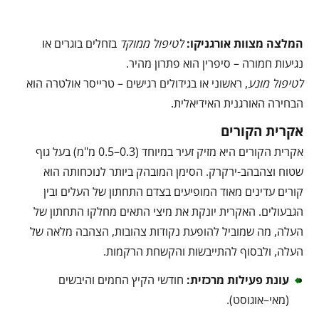
המלצה מצוות אורגניקו:
לטיפול ממוקד
בזחלים בוגרים או
נגיעות חמורה – סיפרין הוא פתרון מהיר.
לטיפול מונע
, ראשוני או בגידולים רגישים – טרייסר אולטרה הוא
הבחירה האורגנית האידיאלית.
אקרית הקורים
אקרית הקורים היא מזיק זעיר במיוחד (0.3–0.5 מ"מ) בעל גוף
שטוח וצהבהב-ירקרק. הסימן המובהק ביותר לנוכחותה הוא
קורים עדינים מאוד המופיעים בצדם התחתון של העלים ובין
הגבעולים. האקרית יונקת את מיצי התאים מחלקו התחתון של
העלה, מה שמוביל להופעת נקודות צהובות, הצהבה מלאה של
העלה, ולבסוף להתייבשות והקשחת הרקמות.
עונת פעילות מרכזית
:
חודשי הקיץ החמים והיבשים
(מאי–אוגוסט).