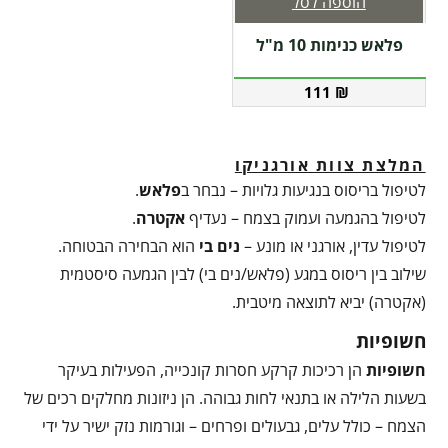
הוספה לסל
פלאש כנימות 10 מ"ל
111
₪
המלצת צוות אורגניקו
לטיפול בריסוס בנגיעות גלויות – נבחר ב
פלאש
.
לטיפול בהגמעה ועמוק בצמח – נעדיף
אקטרה
.
לטיפול עדין, אורגני או מונע –
נים בי
הוא הבחירה הבטוחה.
שילוב בין ריסוס במגע (פלאש/נים בי) לבין הגמעה סיסטמית
(אקטרה) יביא לתוצאה מיטבית.
חשופיות
חשופיות
הן רכיכות קרקע חסרות קונכייה, הפעילות בעיקר
בשעות הלילה או בתנאי לחות גבוהה. הן ניזונות מחלקים רכים של
הצמח – כולל עלים, גבעולים ופרחים – וגורמות נזק ישיר על ידי