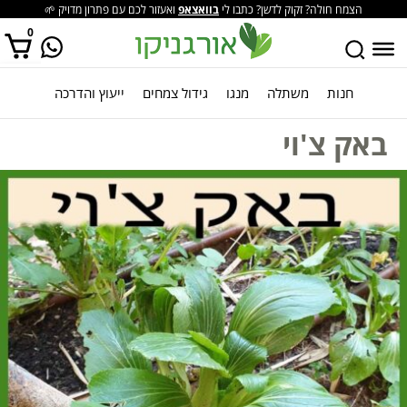
הצמח חולה? זקוק לדשן? כתבו לי
בוואצאפ
ואעזור לכם עם פתרון מדויק 🌱
0
חנות
משתלה
מנגו
גידול צמחים
ייעוץ והדרכה
אין מוצרים בסל הקניות.
באק צ'וי