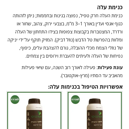
כנימת עלה
כנימת העלה חרק טפיל, נפוצה בגינות ובחממות; ניתן לזהותה
כגוף אגסי ועדין באורך 1–3 מ”מ, בצבעי ירוק, צהוב, שחור או
ורדרד, המצטברות בקבוצות צפופות בצידו התחתון של העלה
ומלוות בהפרשת טל הדבש (נוזל דביק). המזיק תוקף על־ידי יניקה
של נוזלי הצמח מכלי ההובלה, גורם להצהבת עלים, כיפוף,
נפיחות של העלה ולעיתים להעברת וירוסים בין צמחים.
עונת פעילות
: פעילה לאורך רוב השנה, עם שיאי פעילות
מהאביב עד הסתיו (מרץ–אוקטובר).
אפשרויות הטיפול בכנימות עלה: