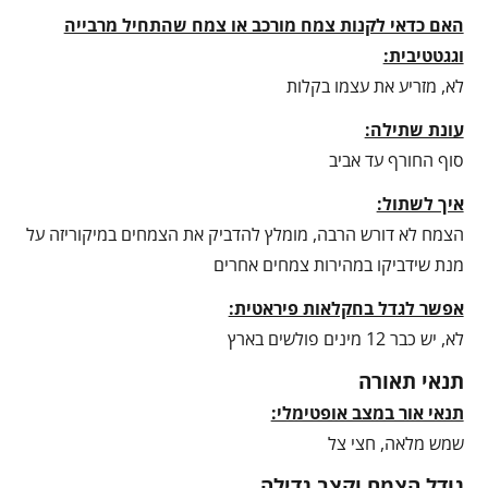
האם כדאי לקנות צמח מורכב או צמח שהתחיל מרבייה
וגגטטיבית:
לא, מזריע את עצמו בקלות
עונת שתילה:
סוף החורף עד אביב
איך לשתול:
הצמח לא דורש הרבה, מומלץ להדביק את הצמחים במיקוריזה על
מנת שידביקו במהירות צמחים אחרים
אפשר לגדל בחקלאות פיראטית:
לא, יש כבר 12 מינים פולשים בארץ
תנאי תאורה
תנאי אור במצב אופטימלי:
שמש מלאה, חצי צל
גודל הצמח וקצב גדילה