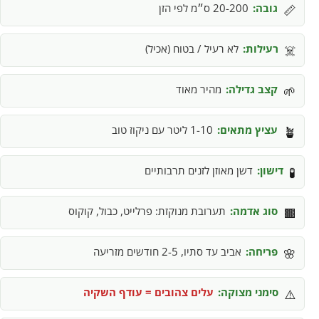
גובה:
20-200 ס״מ לפי הזן
📏
רעילות:
לא רעיל / בטוח (אכיל)
☠️
קצב גדילה:
מהיר מאוד
🌱
עציץ מתאים:
1-10 ליטר עם ניקוז טוב
🪴
דישון:
דשן מאוזן לזנים תרבותיים
🧪
סוג אדמה:
תערובת מנוקזת: פרלייט, כבול, קוקוס
🟫
פריחה:
אביב עד סתיו, 2-5 חודשים מזריעה
🌸
סימני מצוקה:
עלים צהובים = עודף השקיה
⚠️