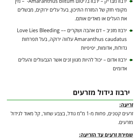
ירבוז מבריק – ירבוז בליטום Amaranthus blitum- – מין
מקומי חזק של המזרח התיכון, בעל עלים ירוקים, מבשלים
את העלים או מאדים אותם.
ירבוז מזניב – דם אהבה ושקרים –Love Lies Bleeding –
Amaranthus caudatus עלווה ירוקה, בעל תפרחות
גדולות, אדומות, יפיפיות
ירבוז אדום – יכול להיות מגוון זנים אשר הגבעולים והעלים
אדומים
ירבוז גידול מזרעים
זריעה:
זרעים קטנים, פחות מ-1 מ”מ גודל, בצבע שחור, קל מאוד לגידול
מזרעים.
שמירת זרעים עד הזריעה: