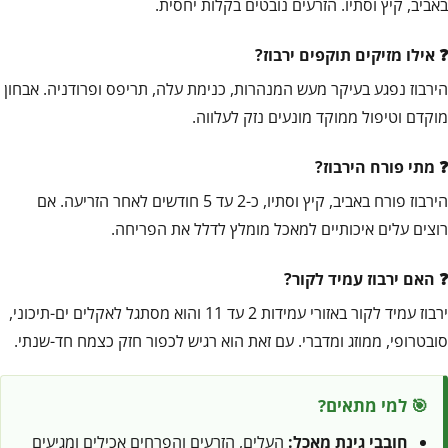
באביב, קיץ וסתיו. הזרעים נובטים בקלות יחסית.
אילו מזיקים תוקפים ירבוז?
הירבוז נפגע בעיקר מעש המנהרות, כנימת עלה, תריפס ופרודניה. אבחון
מוקדם וטיפול ממוקד מונעים נזק לעלווה.
מתי פורח הירבוז?
הירבוז פורח באביב, קיץ וסתיו, כ-2 עד 5 חודשים לאחר הזריעה. אם
רוצים עלים איכותיים למאכל מומלץ לדלל את הפריחה.
האם ירבוז עמיד לקור?
ירבוז עמיד לקור באזורי עמידות 2 עד 11 והוא מסתגל לאקלים ים-תיכוני,
סובטרופי, ממוזג ומדברי. עם זאת הוא רגיש לכפור חזק כצמח חד-שנתי.
🎯 למי מתאים?
חובבי גינת מאכל:
העלים, הזרעים והפרחים אכילים ומגיעים