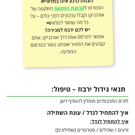
הצמח כרגע אינו במלאי🌱
הצטרפו ל
קבוצת הווצאפ
השקטה של
אורגניקו וקבלו עדכונים לפני כולם – על
כל מה שחוזר למלאי📲
יש לכם ירבוז למכירה?
אפשר לפרסם אותו דרך אורגניקו, אתם
קובעים את המחיר ואנחנו נעזור בפרסום
המודעה.
תנאי גידול ירבוז – טיפול:
לזנים התרבותיים מומלץ להוסיף דשן
איך להתחיל לגדל / עונת השתילה
איך להתחיל לגדל:
זרעים / שתילים / סטרטרים (שתילונים)