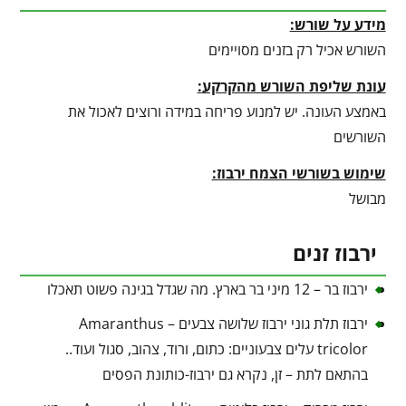
מידע על שורש:
השורש אכיל רק בזנים מסויימים
עונת שליפת השורש מהקרקע
:
באמצע העונה. יש למנוע פריחה במידה ורוצים לאכול את
השורשים
שימוש בשורשי הצמח ירבוז:
מבושל
ירבוז זנים
ירבוז בר – 12 מיני בר בארץ. מה שגדל בגינה פשוט תאכלו
ירבוז תלת גוני ירבוז שלושה צבעים – Amaranthus
tricolor עלים צבעוניים: כתום, ורוד, צהוב, סגול ועוד..
בהתאם לתת – זן, נקרא גם ירבוז-כותונת הפסים