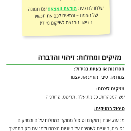
שלחו לנו כעת
הודעת וואצאפ
עם תמונה
של הצמח – ונתאים לכם את תכשיר
הדישון המנצח לשיקום מיידי!
מזיקים ומחלות: זיהוי והדברה
חסרונות או בעיות בגידול:
צמח אגרסיבי, מזריע את עצמו
מזיקים לצמח:
עש המנהרות, כנימת עלה, תריפס, פרודניה
טיפול במזיקים:
מניעה, אבחון מוקדם וטיפול ממוקד במחלות עלים ובמזיקים
נפוצים, חיוניים לשמירה על חיוניות הצמח ולמניעת נזק מתמשך