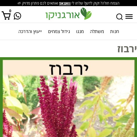
הצמח חולה? זקוק לדשן? שלחו לי
וואצאפ
ואתאים לכם פתרון מדויק 🌱
0
חנות
משתלה
מנגו
גידול צמחים
ייעוץ והדרכה
אין מוצרים בסל הקניות.
ירבוז