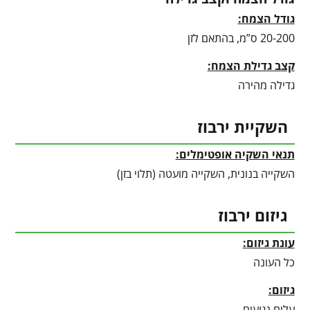
גודל הצמח:
20-200 ס”מ, בהתאם לזן
קצב גדילת הצמח:
גדילה מהירה
השקיית ירבוז
תנאי השקיה אופטימלים:
השקייה בנונית, השקייה מועטה (תלוי בזן)
גיזום ירבוז
עונת גיזום:
כל העונה
גיזום:
עלים נגועים