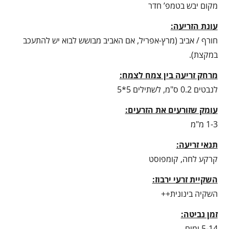
מקום יבש בטמפ’ חדר
עונת הזריעה:
חורף / אביב (מרץ-אפריל, אם האביב מבושש לבוא יש להתעכב
במקצת).
מרחק זריעה בין צמח לצמח:
לנבטים 0.2 ס"מ, לשתילים 5*5
עומק שזורעים את הזרעים:
1-3 מ"מ
תנאי זריעה:
קרקע לחה, קומפוסט
השקיית זרעי ירבוז:
השקיה בינונית++
זמן נביטה:
5-14 ימים