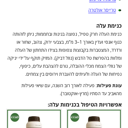
טרייסר אולטרה
כנימת עלה
כנימת העלה חרק טפיל, נפוצה בגינות ובחממות; ניתן לזהותה
כגוף אגסי ועדין באורך 1–3 מ”מ, בצבעי ירוק, צהוב, שחור או
ורדרד, המצטברות בקבוצות צפופות בצידו התחתון של העלה
ומלוות בהפרשת טל הדבש (נוזל דביק). המזיק תוקף על־ידי יניקה
של נוזלי הצמח מכלי ההובלה, גורם להצהבת עלים, כיפוף,
נפיחות של העלה ולעיתים להעברת וירוסים בין צמחים.
עונת פעילות
: פעילה לאורך רוב השנה, עם שיאי פעילות
מהאביב עד הסתיו (מרץ–אוקטובר).
אפשרויות הטיפול בכנימות עלה: