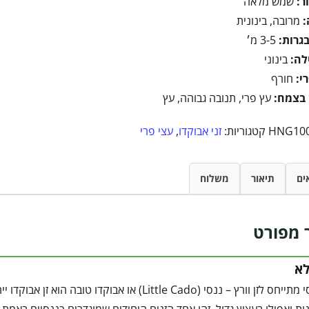
ר:
שמש מלאה
:
מרובה, בינונית
בגרות:
3-5 מ׳
לה:
בינוני
י:
חורף
בצמח:
עץ פרי, תנובה גבוהה, עץ
HNG10
קטגוריות:
זני אבוקדו
,
עצי פרי
ים
תיאור
משלוח
 מפורט
לא
אבוקדו ננסי מתייחס לזן וורץ – ננסי (Little Cado