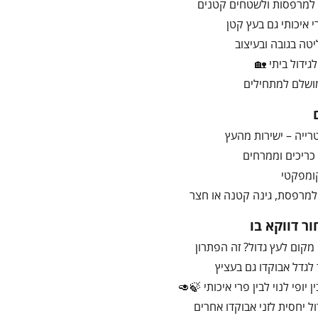
 למרפסות ולשטחים קטנים
י איכותי גם בעץ קטן
טה בגובה ובעיצוב
גידול ביתי 🏡
מושלם למתחילים
רייה – ישירות מהעץ
כריכים וממרחים
קומפקטי
למרפסת, גינה קטנה או חצר
ר דווקא בו
 מקום לעץ גדול? זה הפתרון
גדל אבוקדו גם בעציץ
 יופי לנוי לבין פרי איכותי 🍃🥑
ול יחסית לזני אבוקדו אחרים