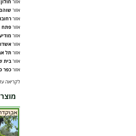
אזור
חולון,
אזור
שוהם,
אזור
רחובו
אזור
פתח ת
אזור
מודיעי
אזור
אשדוד
אזור
תל אב
אזור
בית 
אזור
כפר ס
לקריאה על 
מוצרי