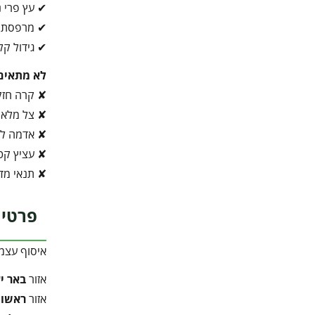
✔ עץ פרי נ
✔ מרפסת 
✔ גידול קל
לא מתאים
✘ קרה חז
✘ צל מלא
✘ אדמה לא
✘ עציץ קטן
✘ תנאי מדב
פרטי 
איסוף עצמ
אזור
באר י
אזור
ראשון 