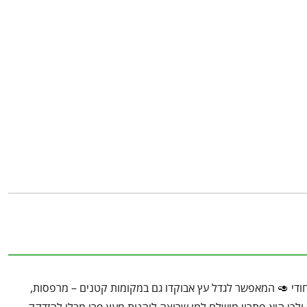
ליטר
) או אבוקדו טובה הוא זן אבוקדו ייחודי 🥑 המאפשר לגדל עץ אבוקדו גם במקומות קטנים – מרפסות,