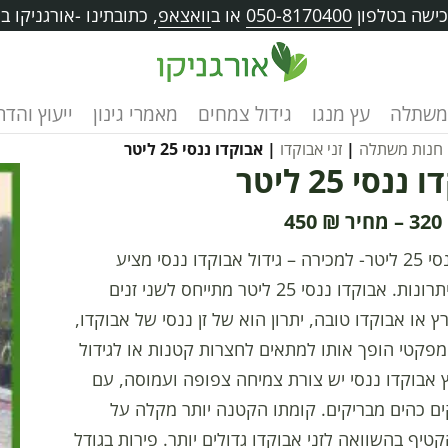
ישה בטלפון
050-8170400
או ב
וואצאפ
, כתובתינו -אורגניקו בוו
משתלה
עץ מנגו
גידול צמחים
מאמרי גינון
ייעוץ והד
חנות משתלה
|
זני אבוקדו
| אבוקדו ננסי 25 ליטר
נסי 25 ליטר
450
₪
–
320
אבוקדו ננסי 25 ליטר- למכירה – גידול אבוקדו ננסי מציע
אינספור יתרונות. אבוקדו ננסי 25 ליטר מתייחס לשני זנים
רץ או אבוקדו טובה, יתרון הוא של זן ננסי של אבוקדו,
מפקטי הופך אותו למתאים לחצרות קטנות או לגידול
 אבוקדו ננסי יש צורת צמיחה צפופה ועמוסה, עם
ים כהים מבריקים. קומתו הקטנה יותר מקלה על
קטיף בהשוואה לזני אבוקדו גדולים יותר. פירות בגודל