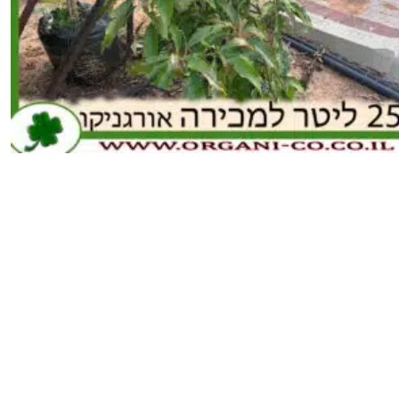
כמות
של
אבוקדו
ננסי
טובה
25