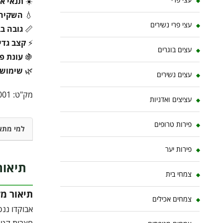
☀️
תנאי או
💧
השקיה
עצי פרי נשירים
📏
גובה ב
⚡
קצב גדי
עצים בוגרים
🍇
עונת פר
🌿
שימוש 
עצים נשירים
מק"ט:
001
עציצים ואדניות
פירות טרופים
למי מתא
פירות יער
תיאור
צמחי בית
תיאור מ
צמחים אכילים