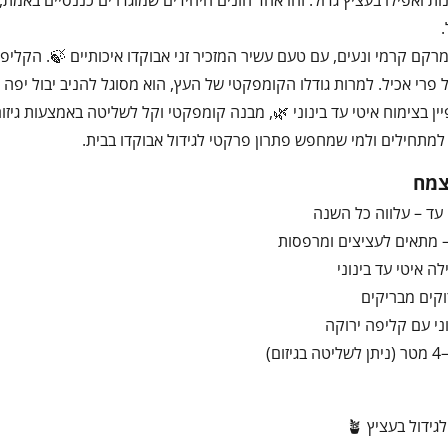
ת ואפילו בעציץ גדול. זהו אחד הזנים היחידים שמוגדרים כננסיים באמת,
רקם קרמי ונעים, עם טעם עשיר המזכיר זני אבוקדו איכותיים 🍃. הקליפ
 פרי אכיל. למרות גודלו הקומפקטי של העץ, הוא מסוגל להניב יבול יפה
ין למתחילים ולמי שמחפש פתרון פרקטי לגידול אבוקדו בבית.
צמח
 עד – עלווה כל השנה
ה איטי עד בינוני
וקים מבריקים
וני עם קליפה ירוקה
ידול בעציץ 🪴