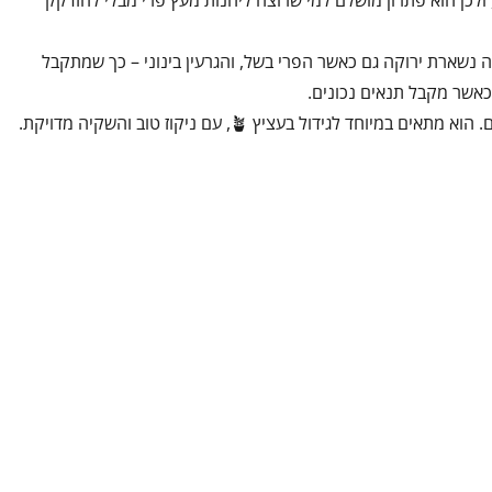
 ולכן הוא פתרון מושלם למי שרוצה ליהנות מעץ פרי מבלי להזדקק
ה נשארת ירוקה גם כאשר הפרי בשל, והגרעין בינוני – כך שמתקבל
 כאשר מקבל תנאים נכונים.
העץ מתאפיין בצימוח איטי עד בינוני 🌿, מבנה קומפקטי וקל לשליטה באמצעות גיזום. הוא מתאים במיוחד לגידול בעציץ 🪴, עם ניקוז טוב והשקיה מדויקת.