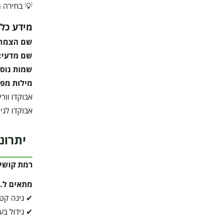
💡 בחירה מצ
מידע כלל
שם הצמח
שם מדעי:
שמות נוספ
מילות מפ
אבוקדו וורץ
אבוקדו לגי
יתרונ
רמת קושי 
מתאים ל…
✔ גינה קט
✔ גידול בע