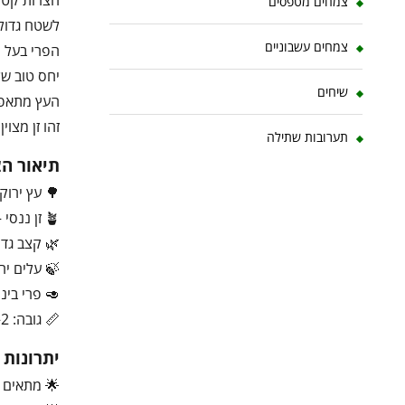
חצרות קטנו
צמחים מטפסים
לשטח גדול.
צמחים עשבוניים
הפרי בעל מ
יחס טוב של
שיחים
זהו זן מצו
תערובות שתילה
תיאור ה
🌳 עץ ירוק
🪴 זן ננסי – מתאים לעציצים ומרפסות
🌿 קצב גדיל
🍃 עלים יר
🥑 פרי בינ
📏 גובה: 2–4 מטר (ניתן לשליטה בגיזום)
יתרונות
🌟 מתאים לג