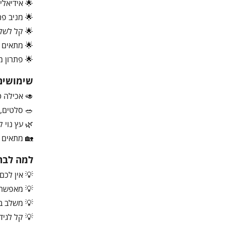
🌟 אידיאלי
🌟 מניב פר
🌟 קל לשלי
🌟 מתאים ל
🌟 פתרון 
שימושים
🥑 אכילה ט
🥗 סלטים, 
🌿 עץ נוי 
🏡 מתאים 
למה לבחו
💡 אין לכם
💡 מאפשר ל
💡 משלב בין
💡 קל לגיד