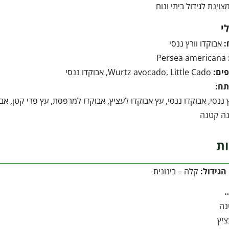
וינת לגידול ביתי ונוח
י
:
אבוקדו וורץ ננסי
Persea americana
ים:
Wurtz avocado, Little Cado, אבוקדו ננסי
תח:
 ננסי, אבוקדו ננסי, עץ אבוקדו לעציץ, אבוקדו למרפסת, עץ פרי קטן, אבו
נה קטנה
ות
הגידול:
קלה – בינונית
נה
ציץ