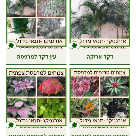
דקל אריקה
עץ דקל למרפסת