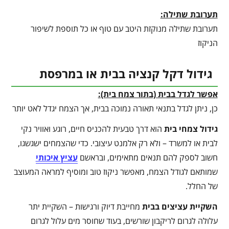
תערובת שתילה:
תערובת שתילה מנוקזת היטב עם טוף או כל תוספת לשיפור
הניקוז
גידול דקל קנציה בבית או במרפסת
אפשר לגדל בבית (בתור צמח בית):
כן, ניתן לגדל בתנאי תאורה נמוכה בבית, אך הצמח יגדל לאט יותר
גידול צמחי בית
הוא דרך טבעית להכניס חיים, רוגע ואוויר נקי
לבית או למשרד – ולא רק אלמנט עיצובי. כדי שהצמחים ישגשגו,
חשוב לספק להם תנאים מתאימים, ובראשם
עציץ איכותי
שמותאם לגודל הצמח, מאפשר ניקוז טוב ומוסיף למראה המעוצב
של החלל.
השקיית עציצים בבית
מחייבת דיוק ורגישות – השקיית יתר
עלולה לגרום לריקבון שורשים, בעוד שחוסר מים עלול לגרום