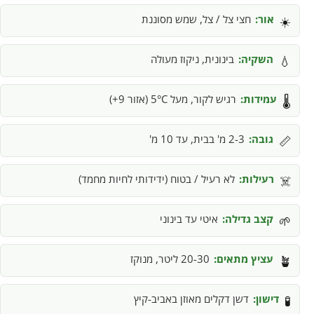
אור:
חצי צל / צל, שמש מסוננת
☀️
השקיה:
בינונית, ניקוז מעולה
💧
עמידות:
רגיש לקור, מעל 5°C (אזור 9+)
🌡️
גובה:
2-3 מ' בבית, עד 10 מ'
📏
רעילות:
לא רעיל / בטוח (ידידותי לחיות מחמד)
☠️
קצב גדילה:
איטי עד בינוני
🌱
עציץ מתאים:
20-30 ליטר, מנוקז
🪴
דישון:
דשן דקלים מאוזן באביב-קיץ
🧪