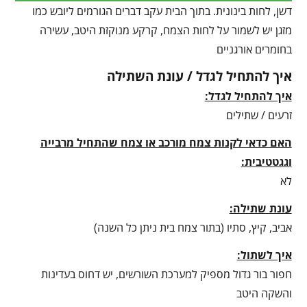
דשן, לחות בינונית. בתוך הבית עקב דברים הגורמים ליובש כמו
מזגן יש לשמור על לחות הצמח, קרקע מנוקזת היטב, עשירה
בחומרים אורגניים
איך להתחיל לגדל / עונת השתילה
איך להתחיל לגדל:
זרעים / שתילים
האם כדאי לקנות צמח מורכב או צמח שהתחיל מרבייה
וגגטטיבית:
לא
עונת שתילה:
אביב, קיץ, סתיו (בתור צמח בית ניתן כל השנה)
איך לשתול:
חפור בור גדול מספיק למערכת השורשים, יש דחוס בעדינות
והשקה היטב