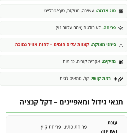
סוג אדמה:
עשירה, מנוקזת, טוף/פרלייט
🟫
פריחה:
לא בולטת (צמח עלווה נוי)
🌸
סימני מצוקה:
קצוות עלים חומים = לחות אוויר נמוכה
⚠️
מזיקים:
אקרית קורים, כנימות
🕷️
רמת קושי:
קל, מתאים לבית
👨‍🌾
תנאי גידול ומאפיינים – דקל קנציה
עונת
פריחת סתיו
פריחת קיץ
הפריחה