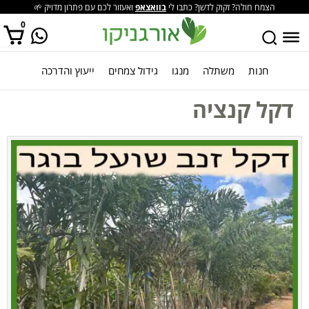
הצמח חולה? זקוק לדשן? כתבו לי
בוואצאפ
ואעזור לכם עם פתרון מדויק 🌱
0
חנות
משתלה
מנגו
גידול צמחים
ייעוץ והדרכה
אין מוצרים בסל הקניות.
דקל קנציה