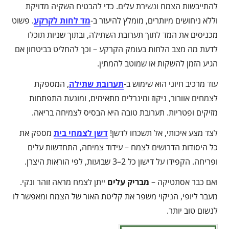
להתייבשות הצמח ונשירת עלים. כדי להבטיח השקיה מדויקת
וללא ניחושים מיותרים, מומלץ להיעזר ב-
מד לחות לקרקע
. פשוט
מכניסים את המד לתוך תערובת השתילה, ובתוך שניות תוכלו
לדעת מה מצב הלחות בעומק הקרקע – וכך להחליט בביטחון אם
הגיע הזמן להשקות או שמוטב להמתין.
עוד מרכיב חיוני הוא שימוש ב-
תערובת שתילה
, המספקת
לצמחים אוורור, ניקוז ומינרלים מתאימים, ומונעת התפתחות
מזיקים ופטריות. תערובת טובה היא הבסיס לצמיחה בריאה.
לצד מצע איכותי, אל תשכחו לדשן!
דשן לצמחי בית
מספק את
כל היסודות הדרושים לצמח – עידוד צמיחה, התחדשות עלים
ופריחה. הקפידו על דישון כל 2–3 שבועות, לפי הוראות היצרן.
ואם כבר אסתטיקה –
מבריק עלים
ייתן לצמח מראה זוהר ונקי.
מעבר ליופי, הניקוי משפר את קליטת האור של הצמח ומאפשר לו
לנשום טוב יותר.