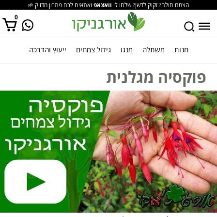
הצמח חולה? זקוק לדשן? שלחו לי
וואצאפ
ואתאים לכם פתרון מדויק 🌱
0
חנות
משתלה
מנגו
גידול צמחים
ייעוץ והדרכה
אין מוצרים בסל הקניות.
פוקסיה מגלנית