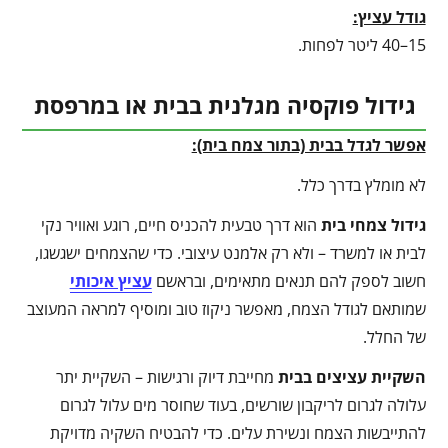
גודל עציץ:
15–40 ליטר לפחות.
גידול פוקסיה מגלנית בבית או במרפסת
אפשר לגדל בבית (בתור צמח בית):
לא מומלץ בדרך כלל.
גידול צמחי בית
הוא דרך טבעית להכניס חיים, רוגע ואוויר נקי
לבית או למשרד – ולא רק אלמנט עיצובי. כדי שהצמחים ישגשגו,
חשוב לספק להם תנאים מתאימים, ובראשם
עציץ איכותי
שמותאם לגודל הצמח, מאפשר ניקוז טוב ומוסיף למראה המעוצב
של החלל.
השקיית עציצים בבית
מחייבת דיוק ורגישות – השקיית יתר
עלולה לגרום לריקבון שורשים, בעוד שחוסר מים עלול לגרום
להתייבשות הצמח ונשירת עלים. כדי להבטיח השקיה מדויקת