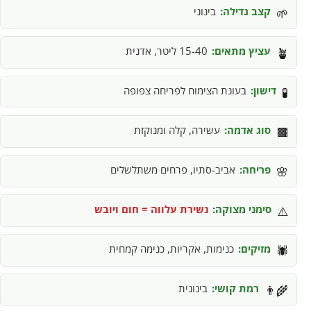
קצב גדילה:
בינוני
🌱
עציץ מתאים:
15-40 ליטר, אדנית
🪴
דישון:
בעונת הצימוח לפריחה צפופה
🧪
סוג אדמה:
עשירה, קלה ומנוקזת
🟫
פריחה:
אביב-סתיו, פרחים משתלשלים
🌸
סימני מצוקה:
נשירת עלווה = חום ויובש
⚠️
מזיקים:
כנימות, אקריות, כנימה קמחית
🕷️
רמת קושי:
בינונית
👨‍🌾