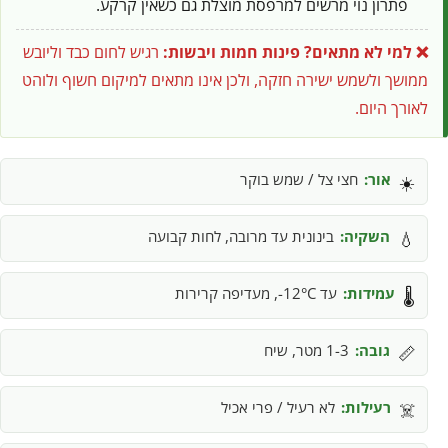
פתרון נוי מרשים למרפסת מוצלת גם כשאין קרקע.
❌ למי לא מתאים?
פינות חמות ויבשות:
רגיש לחום כבד וליובש
ממושך ולשמש ישירה חזקה, ולכן אינו מתאים למיקום חשוף ולוהט
לאורך היום.
אור:
חצי צל / שמש בוקר
☀️
השקיה:
בינונית עד מרובה, לחות קבועה
💧
עמידות:
עד 12°C-, מעדיפה קרירות
🌡️
גובה:
1-3 מטר, שיח
📏
רעילות:
לא רעיל / פרי אכיל
☠️