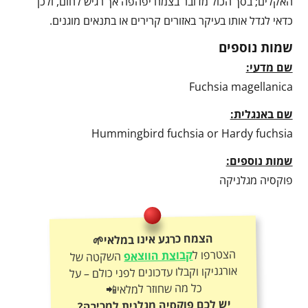
האקלים; בסך הכול מדובר בצמח יפהפה אך רגיש לחום, ולכן
כדאי לגדל אותו בעיקר באזורים קרירים או בתנאים מוגנים.
שמות נוספים
שם מדעי:
Fuchsia magellanica
שם באנגלית:
Hummingbird fuchsia or Hardy fuchsia
שמות נוספים:
פוקסיה מגלניקה
הצמח כרגע אינו במלאי🌱
הצטרפו ל
קבוצת הווצאפ
השקטה של
אורגניקו וקבלו עדכונים לפני כולם – על
כל מה שחוזר למלאי📲
יש לכם פוקסיה מגלנית למכירה?