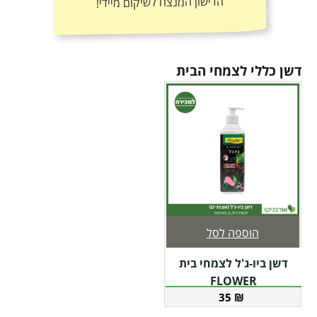
הדישון המנצח לשיקום מיידי!
דשן כללי לצמחי הבית
הוספה לסל
דשן ביו-ג'ל לצמחי בית
FLOWER
35
₪