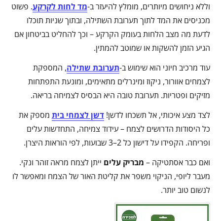
וללא ניחושים מיותרים, מומלץ להיעזר ב-
מד לחות לקרקע
. פשוט
מכניסים את המד לתוך תערובת השתילה, ובתוך שניות תוכלו
לדעת מה מצב הלחות בעומק הקרקע – וכך להחליט בביטחון אם
הגיע הזמן להשקות או שמוטב להמתין.
עוד מרכיב חיוני הוא שימוש ב-
תערובת שתילה
, המספקת
לצמחים אוורור, ניקוז ומינרלים מתאימים, ומונעת התפתחות
מזיקים ופטריות. תערובת טובה היא הבסיס לצמיחה בריאה.
לצד מצע איכותי, אל תשכחו לדשן!
דשן לצמחי בית
מספק את
כל היסודות הדרושים לצמח – עידוד צמיחה, התחדשות עלים
ופריחה. הקפידו על דישון כל 2–3 שבועות, לפי הוראות היצרן.
ואם כבר אסתטיקה –
מבריק עלים
ייתן לצמח מראה זוהר ונקי.
מעבר ליופי, הניקוי משפר את קליטת האור של הצמח ומאפשר לו
לנשום טוב יותר.