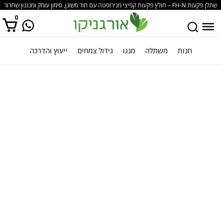
שתלן פקעות FH-N – חולץ פקעות קפיצי מנירוסטה עם חוד משונן, סימון עומק ומנגנון שחרור
אדמה ביד אחת, משמש להטמעת פקעות צבעוני, בצל שום וראשי אירוס במצע קל וכבד, חופר
0
גומה מושלמת ומפזר את האדמה בחזרה בלחיצה.
חנות
משתלה
מנגו
גידול צמחים
ייעוץ והדרכה
אין מוצרים בסל הקניות.