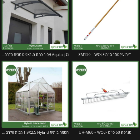
ידית עץ 150 ס״מ ZM150 – WOLF
גגון Aquila אפור כהה 0.9X1.5 מבית פלרם – Canopia
מגרפה 60 ס״מ UH-M60 – WOLF
חממה ביתית 1.9X2.5 Hybrid מבית פלרם – Canopia