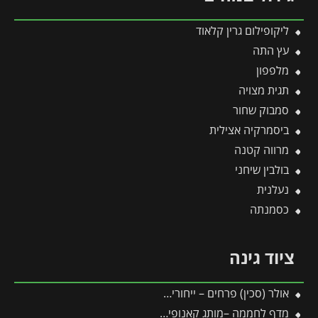
ליקופילום גרין קלאוד
עץ התה
מלפפון
תגית מצויה
סמבוק שחור
ביסמרקיה אצילית
מרווה קטנה
בולבין שיחני
נעלנית
כסמנתה
ציוד גינה
אולר (סכין) פרחים – ייחורים, הרכבות ענפים צעירים
מדף לחממה –מותג קאנופיה 4 יח'