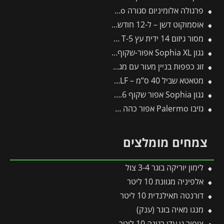
פרגולה אלומיניום סגורה SanRemo אפורה 3X4.4 קירוי שקוף מבית Canopia
אוסמוקוט דשן – ל-12 חודשים – 1 ק"ג
מסור גיזום 14 ידית עץ T-5 -תבור
גגון Sophia XL אפור-שקוף 1.4X2.9 עיצוב מודרני מבית פלרם – Canopia
זוג כפפות בניין מעור עם מגן ורידים CUT
מטאטא שביל 40 ס”מ – SB400M – WOLF
גגון Sophia אפור שקוף 1X1.6 עם קיר צד אחד מבית פלרם – Canopia
גזיבו Palermo אפור כהה 4.3X4.3 מבית פלרם – Canopia
צמחים מומלצים
לימון יוריקה בוגר 3-4 צול
אלפיניה מגוונת 10 ליטר
דורנטה תאילנדית 10 ליטר
מנגו מאיה בוגר (ענק)
ציפור גן עדן רגינה 10 ליטר 2 יציאות