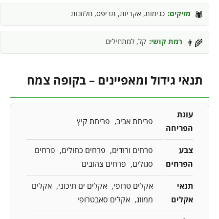
מזיקים:
כנימות, אקריות, תריפס, חלזונות
🕷️
רמת קושי:
קל, למתחילים
👨‍🌾
תנאי גידול ומאפיינים – בקופה צמח
עונת
פריחת אביב
פריחת קיץ
הפריחה
צבע
פרחים ורודים
פרחים כחולים
פרחים
הפרחים
סגולים
פרחים צהובים
תנאי
אקלים טרופי
אקלים ים תיכוני
אקלים
אקלים
ממוזג
אקלים סאבטרופי