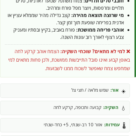
חובבי סלים תלויים:
צמח משתפל שנועד לאדניות, סלים
תלויים ומרפסות, ויוצר מפל פורח ומרהיב.
מי שרוצה תוצאה מהירה:
קצב גדילה מהיר שממלא עציץ או
אדנית בפריחה שופעת תוך זמן קצר.
אוהבי פריחה ממושכת:
פורח באביב, בקיץ ובסתיו ומעניק
צבע רצוף לאורך רוב עונות השנה.
❌ למי לא מתאים?
שוכחי השקיה:
הצמח אוהב קרקע לחה
באופן קבוע ואינו סובל התייבשות ממושכת, ולכן פחות מתאים למי
שמחפש צמח שאפשר לשכוח ממנו לשבועות.
אור:
שמש מלאה / חצי צל
☀️
השקיה:
קבועה ותכופה, קרקע לחה
💧
עמידות:
אזור 10 רב-שנתי, 5+ כחד-שנתי
🌡️