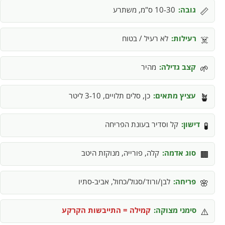
גובה:
10-30 ס"מ, משתרע
📏
רעילות:
לא רעיל / בטוח
☠️
קצב גדילה:
מהיר
🌱
עציץ מתאים:
כן, סלים תלויים, 3-10 ליטר
🪴
דישון:
קל וסדיר בעונת הפריחה
🧪
סוג אדמה:
קלה, פורייה, מנוקזת היטב
🟫
פריחה:
לבן/ורוד/סגול/כחול, אביב-סתיו
🌸
סימני מצוקה:
קמילה = התייבשות הקרקע
⚠️