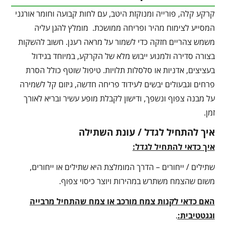
קרקע קלה, פורייה ומנוקזת היטב, עם לחות קבועה וחומר אורגני
המסייע לצימוח מהיר ופריחה ממושכת. מומלץ להגן עליה
משמש צהריים חזקה כדי לשמור על מראה רענן. חשוב להשקות
בצורה סדירה ולמנוע ייבוש מלא של הקרקע, במיוחד בגידול
בעציצים, אדניות או סלסלות תלויות. טיפול שוטף כולל הסרת
פרחים וגבעולים יבשים לעידוד פריחה חדשה, גיזום קל לשמירה
על מבנה צפוף ונשפך, ודישון לקבלת מופע עשיר ובריא לאורך
זמן.
איך להתחיל לגדל / עונת השתילה
איך כדאי להתחיל לגדל:
שתילים / ייחורים – הדרך המומלצת היא שתילים או ייחורים,
משום שהצמח משתרש במהירות ויוצר כיסוי צפוף.
האם כדאי לקנות צמח מורכב או צמח שהתחיל מרבייה
וגגטטיבית:
.