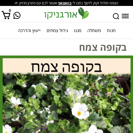
הצמח חולה? זקוק לדשן? כתבו לי
בוואצאפ
ואעזור לכם עם פתרון מדויק 🌱
0
חנות
משתלה
מנגו
גידול צמחים
ייעוץ והדרכה
אין מוצרים בסל הקניות.
בקופה צמח