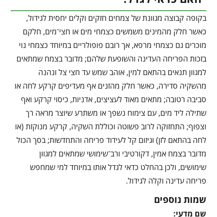
בקופה קבוצה מגוונת של צמחים חזקים וקלים יחסית לגידול,
כאשר חלק מהמינים משמשים כצמחי מים או חצי־מים, חלקם
מוכרים גם כצמחי מרפא, אך רובם פופולריים במיוחד כצמחי נוי
בזכות הפריחה העדינה והשופעת שלהם; מדובר בצמח שמתאים
למגוון תנאים בהתאם למין, אוהב שמש עד חצי צל ונהנה
מהשקיה סדירה, כאשר חלק מהזנים אף מעדיפים קרקע לחה או
סביבה רטובה; מתאים מאוד לעציצים, אדניות, כיסוי קרקע ואף
שתילה ליד מים, עם צימוח נשפך או משתרע שיוצר מראה רך
וצפוף; התחזוקה לרוב פשוטה וכוללת השקיה, קרקע מנוקזת (או
לחה בהתאם לזן) וגיזום קל לעידוד פריחה והתחדשות; בסך הכול
מדובר בצמח אמין, דקורטיבי ורב־שימושי שמתאים למגוון
שימושים, ולכן בהחלט כדאי לגדל אותו במיוחד למי שמחפש
פריחה עדינה וקלה לגידול.
שמות נוספים
שם מדעי: