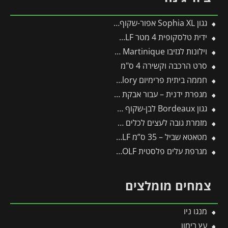
גגון Sophia XL אפור-שקוף 1.4X8.5 עיצוב מודרני מבית פלרם – Canopia
ידית טלסקופית 4 מטר ZM-V4 – WOLF
וילונות לגזיבו 3X4.3 Martinique מבית פלרם – Canopia
סרט הרכבה וקשירה 4 ס"מ
חממה ביתית פרימיום 2.5X6 Glory מבית פלרם – קנופיה
מגפרת ידנית – עבור אבקת גופרית
גגון Bordeaux לבן-שקוף 1.4X4.5 מבית פלרם – Canopia
מזמרת גובה לעצים לכלים מתחלפים פיסקארס
מטאטא שביל – 35 ס”מ TB350M – WOLF
מגרפת עלים פלסטית UI-M – WOLF
צמחים מומלצים
מנגו ניו
עץ רימון