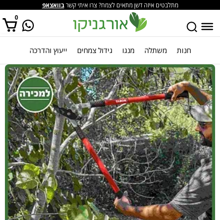
מתלבטים איזה דשן מתאים לצמח? צרו איתי קשר
בוואצאפ
0
חנות
משתלה
מנגו
גידול צמחים
ייעוץ והדרכה
אין מוצרים בסל הקניות.