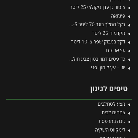
ציפור גן עדן ניקולאי 25 ליטר
פיג'ואה
דקל המלך בוגר 70 ליטר 4-5 מטר
מקדמיה 25 ליטר
דקל במבוק שפריצי 10 ליטר
עץ אבוקדו
כד פסים דמוי בטון צבע חול | מידות 78×67.5 ס״מ
יוזו – עץ לימון יפני
טיפים לגינון
מצע לסחלבים
צמחים לבית
גינה במרפסת
לימקווט השקיה