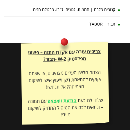
קנופיה פלרם | חממות, גגונים, גזיבו, פרגולה חניה
תבור | TABOR
צריכים עזרה עם אקדח התזה – פשוט
מפלסטיק W-2 -תבור?
הצמח חלש? העלים מצהיבים, או שאתם
זקוקים להתאמת דשן וייעוץ אישי לשיקום
הצמיחה? אל תנחשו!
שלחו לנו כעת
הודעת וואצאפ
עם תמונה
– ונתאים לכם את הטיפול המדויק לשיקום
מיידי!