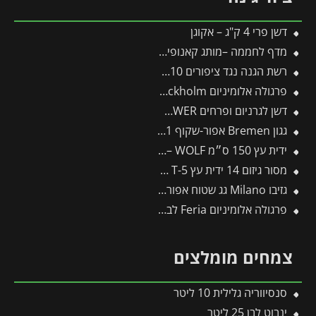
דשן פרי 4 ק"ג – אקוגן
מדף לחממה –מותג קאנופיה 4 יח'
רשת הגנה נגד ציפורים 10*8 מטר
פרגולה אלומיניום Stockholm שקופה 3.4X8.1 עיצוב מודרני מבית Canopia
דשן לגרניום ופרחים FLOWER
גגון Bremen אפור-שקוף 0.9X2.1 עיצוב מודרני מבית פלרם – Canopia
ידית עץ 150 ס״מ ZM150 – WOLF
מסור גיזום 14 ידית עץ T-5 -תבור
גזיבו Milano גג שטוח אפור כהה 3X3 מבית פלרם – Canopia
פרגולה אלומיניום Feria לבנה 3X5.5 מבית פלרם – Canopia
צמחים מומלצים
סנסיווריה גלילית 10 ליטר
ינבוט לבן 25 ליטר