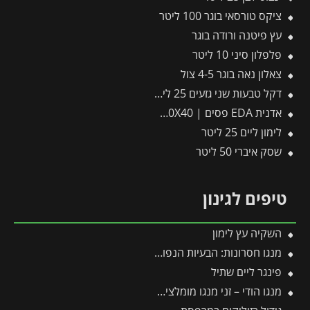
ציקס טורסאי בוגר 100 ליטר
עץ פיטנה ורודה בוגר
פלפלון סיני 10 ליטר
צאלון נאה בוגר 4-5 צול
דקל טבעות שני גזעים 25 ליטר
אדנית EDA פסים | 100X40X40 ס"מ | אפור כהה
לימון ליים 25 ליטר
שסק איברי 50 ליטר
טיפים לגינון
השקיה עץ לימון
מנגו חסרונות: הבעיות הנפוצות בגידול עץ מנגו ואיך פותרים אותן בקלות?
פינגר ליים שתיל
מנגו הודי – זני מנגו מומלצים בעלי פרופיל טעם עשיר וארומטי