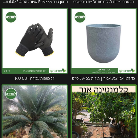
מקטפת פירות לכלים מתחלפים פיסקארס
מחסן גינה Rubicon אפור כהה 2.4×6.0 מבית פלרם קנופיה
כד דמוי אבן צבע אפור | מידות 55×59 ס״מ
זוג כפפות עבודה P.U CUT