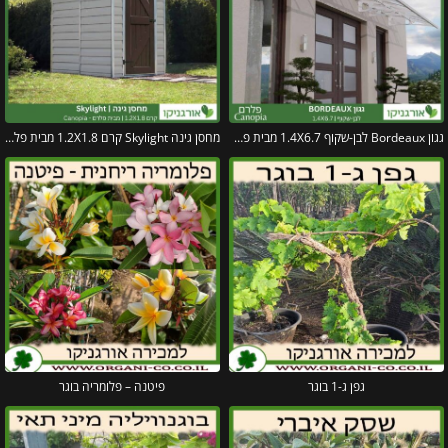
גגון Bordeaux לבן-שקוף 1.4X6.7 מבית פלרם – Canopia
מחסן גינה Skylight קרם 1.2X1.8 מבית פלרם – קנופיה
גפן ג-1 בוגר
פיטנה – פלומריה בוגר