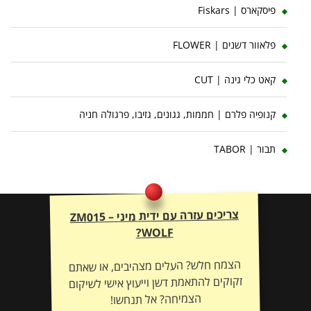
פיסקארס | Fiskars
פלאוור דשנים | FLOWER
קאט כלי גינה | CUT
קנופיה פלרם | חממות, גגונים, גזיבו, פרגולה חניה
תבור | TABOR
צריכים עזרה עם ידית מיני ZM015 –
WOLF?
הצמח חלש? העלים מצהיבים, או שאתם
זקוקים להתאמת דשן וייעוץ אישי לשיקום
הצמיחה? אל תנחשו!