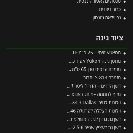
סנטולינה אפורה ננסית
כרוב ניצנים
גרווילאה ג’ונסון
ציוד גינה
מטאטא זויתי – 25 ס”מ BW25M – WOLF
מחסן גינה Yukon אפור כהה כולל רצפה 3.3X2.7 מבית פלרם – קנופיה
מזמרת ענפים סדן 65 ס”מ RS650 – WOLF
מזמרה S-813 -תבור
דשן הדרים – הדר 1 ליטר FLOWER
מדף לחממה –מותג קאנופיה 10 יח'
וילונות לגזיבו 3.6X4.3 Dallas מבית פלרם – Canopia
וילונות הצללה לפרגולה 3X5.46 מבית פלרם – Canopia
דשן גת גרדן לגינה מושלמת גתית פלוס 20-20-20 3.5 ק"ג
דשן גת לעציץ שפיר 6-2.5-6 מיקרו +כלאט ברזל 5 ליטר