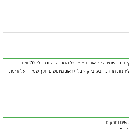
Dallas
מבית
פלרם
-
Canopia
סט הרשתות המקורי לגזיבו Dallas 4.3×4.9 מספק כיסוי מלא לגזיבו, ומגן מפני חרקים תוך שמירה על אוורור יעיל של המבנה. הסט כולל 70 ווים
הנות מהגינה בערבי קיץ בלי לדאוג מיתושים, תוך שמירה על זרימת
שים וחרקים.