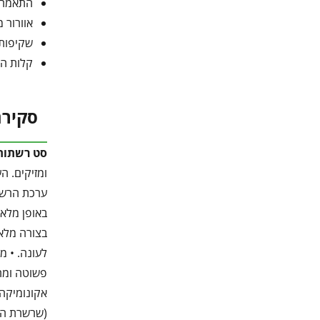
התאמה מושלמת: 70 ווים המתאימים בדיוק למסי
אוורור 
שקיפות 
קלות הת
סקירת
סט רשתות 
ומזיקים. ה
ערכת הרשת 
באופן מלא 
בצורה מלאה
לעונה. • מ
אקונומיקה,
(שרשרת המ