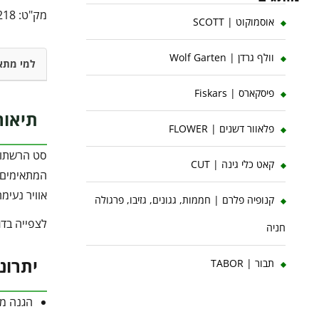
מק"ט:
218
אוסמוקוט | SCOTT
וולף גרדן | Wolf Garten
למי מתא
פיסקארס | Fiskars
תיאור
פלאוור דשנים | FLOWER
קאט כלי גינה | CUT
המתאימים ל
אוויר נעימה
קנופיה פלרם | חממות, גגונים, גזיבו, פרגולה
לצפייה בדג
חניה
יתרונ
תבור | TABOR
הגנה מל