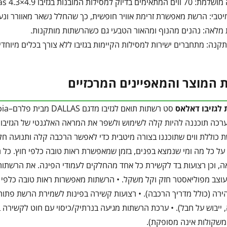
לות המובנות בגזיבו Dallas 4.3×4.9, ללא צורך בהתקנה מורכבת.
מיטבי: הרשת מאפשרת זרימת אוויר חופשית, כך שהחלל נשאר מאוורר ונעי
מלאה: נהנים מהנוף ומהאור הטבעי גם כשהרשתות מותקנות.
קנה: מתחברים ישירות למסילות הקיימות בגזיבו ללא צורך בכלים מיוחדי
 המוצר והמאפיינים המרכזיים
לגזיבו דאלאס
ערכה תוכננה להיות קלה לשימוש ולשפר את המראה האלגנטי של הגזיבו. 
כוללת ווים שתוכננו בצורה מיטבית כדי לאפשר הרכבה קלה ותנועה חל
על כל מה ומי שנמצא בפנים, בזמן שמאפשרת ראות טובה כלפי חוץ. כל
, וכן רצועות בד לקשירת כל אחד מהחלקים לעמודי הפינה. את הרשתות 
עוצב מפוליאסטר חזק וקל משקל. • הרשתות מאפשרות ראות טובה כלפי חוץ
 ייבוש על חבל). • ערכת הרשתות מגיעה בנרתיק/כיסוי עם חוט לקשי
שקולות אינה מסופקת).