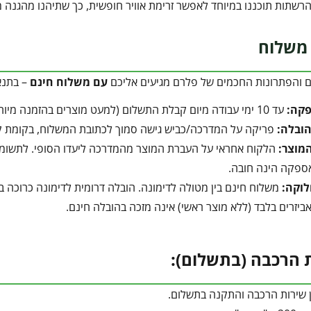
רשתות תוכננו במיוחד לאפשר זרימת אוויר חופשית, כך שתיהנו מהגנה 
משלוח
ם והפתרונות החכמים של פלרם מגיעים אליכם
עם משלוח חינם
– בתנא
פקה:
עד 10 ימי עבודה מיום קבלת התשלום (למעט מוצרים בהזמנה מיוחדת).
הובלה:
פריקה על המדרכה/כביש גישה סמוך לכתובת המשלוח, בקומת קרק
מוצר:
הלקוח אחראי על העברת המוצר מהמדרכה ליעדו הסופי. לתשומת ל
ספקה הינה חובה.
לוקה:
משלוח חינם בין מטולה לדימונה. הובלה דרומית לדימונה כרוכה בתוספת של 350 ₪ המשולמים ישירו
ביזרים בלבד (ללא מוצר ראשי) אינה מזכה בהובלה חינם.
 הרכבה (בתשלום):
ן שירות הרכבה והתקנה בתשלום.