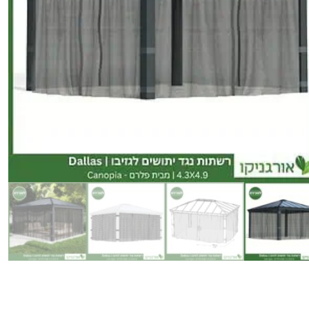
כמות
של
רשתות
נגד
יתושים
לגזיבו
4.3X4.9