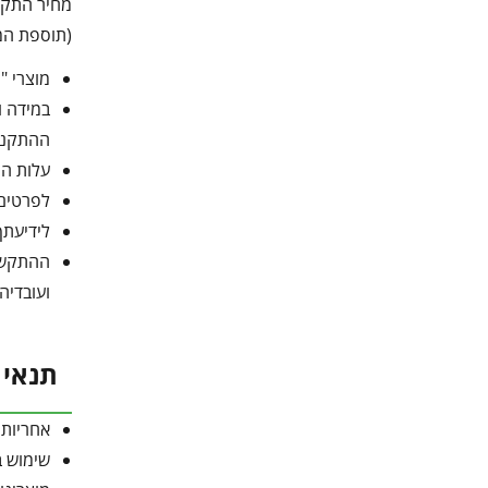
מחיר התקנה 200 ש"ח – ע"י מתקי
(תוספת המש
מוצרי "Canopia מבית פלרם" מותאמים להרכבה עצמית.
במידה ו
ההתקנו
עלות הה
לפרטים נו
לידיעתך
ועובדיה
תנאי 
אחריות 
שימוש בק