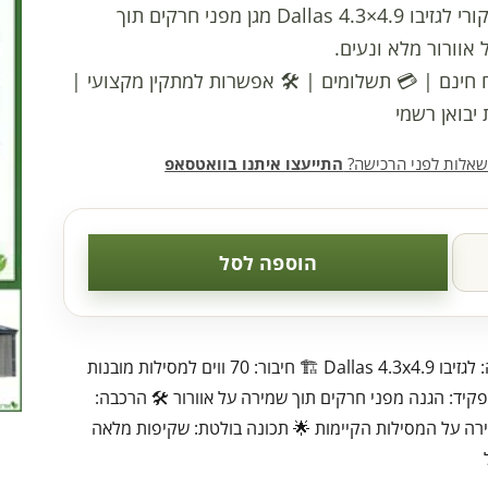
רשתות מקורי לגזיבו Dallas 4.3×4.9 מגן מפני חרקים תוך
אוורור מלא ונעים.
 חינם
|
💳 תשלומים
|
🛠️ אפשרות למתקין מקצועי
|
 יבואן רשמי
שאלות לפני הרכישה?
התייעצו איתנו בוואטסאפ
הוספה לסל
📏 התאמה: לגזיבו Dallas 4.3x4.9 🏗️ חיבור: 70 ווים למסילות מובנות
 תפקיד: הגנה מפני חרקים תוך שמירה על אוורור 🛠️ הרכבה:
רה על המסילות הקיימות 🌟 תכונה בולטת: שקיפות מלאה