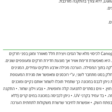
ם.
ם.
סט רשתות תואם לגזיבו מדגם DALLAS מבית פלרם–Canopia לכיסוי מלא של הגזיבו ויצירת חלל מאוורר ומוגן בפני חרקים
היא מאפשרת זרימת אוויר אך מונעת חדירת חרקים ומעופפים שונים.
קה בתוך המסילה. הערכה מכילה ארבע חלקים עמידים, המגינים
 חלק בסט מתחבר לשני, ע"י רוכסנים ומאפשר את סגירת המעטפת
ניתן לכבס במכונה כך שתמיד תוכלו לשמור אותם נקיים ומוכנים
. • ווים נסתרים לתנועה קלה וחופשית. • צבע וילון: שחור. • התקנה
פשוטה ומהירה (כולל מדריך הרכבה). • רצועות קשירה בפינות לשמירת הרשת פתוחה. • בד עמיד בקרני UV. • ניתן לכביסה במכונה במים קרים (ללא
רה בפתח השק. • אפשרות לחיבור שרשרת משקולות לתחתית הערכה