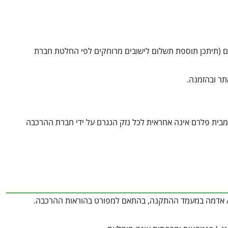
לום (תיתכן תוספת תשלום לישובים מרוחקים לפי החלטת חברת
תר ובהזמנה.
תקשרות הינה בצורה ישירה מול חברות ההרכבה ובכפוף לתנאיה. Canopia מבית פלרם אינה אחראית לכל נזק הנגרם על ידי חברת ההרכבה
ק / אדמה במעמד ההתקנה, בהתאם למפורט בהוראות ההרכבה.