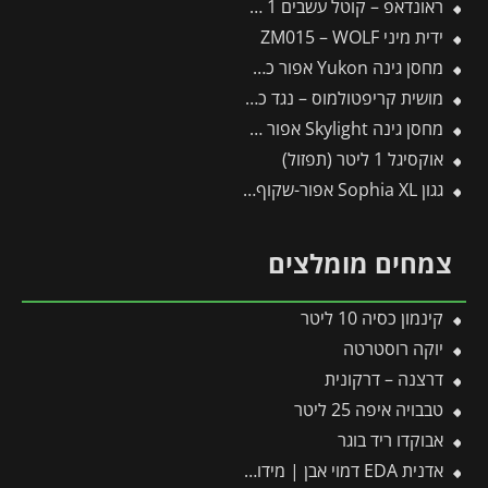
ראונדאפ – קוטל עשבים 1 ליטר
ידית מיני ZM015 – WOLF
מחסן גינה Yukon אפור כהה 3.3X5.2 מבית פלרם – קנופיה
מושית קריפטולמוס – נגד כנימות קמחיות
מחסן גינה Skylight אפור 1.9X2.3 מבית פלרם – קנופיה
אוקסיגל 1 ליטר (תפזול)
גגון Sophia XL אפור-שקוף 1.4X1.9 עיצוב מודרני מבית פלרם – Canopia
צמחים מומלצים
קינמון כסיה 10 ליטר
יוקה רוסטרטה
דרצנה – דרקונית
טבבויה איפה 25 ליטר
אבוקדו ריד בוגר
אדנית EDA דמוי אבן | מידות 79.5×29.5×29.5 ס"מ | אפור בהיר