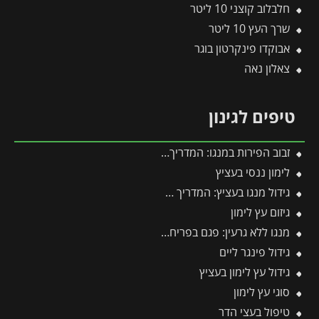
חלבלוב קוצני 10 ליטר
שרך העץ 10 ליטר
אבוקדו פינקרטון בוגר
צאלון נאה
טיפים לגינון
זבוב הפירות במנגו: המדריך המלא להגנה על היבול מפני עקיצות וריקבון
לימון ננסי בעציץ
גידול מנגו בעציץ: המדריך המלא למקסום פרי במרפסת ובגינה
גיזום עץ לימון
מנגו ללא גרעין: פגם בפריחה או יתרון אקזוטי?
גידול פינגר ליים
גידול עץ לימון בעציץ
סוגי עץ לימון
טיפול בעצי הדר