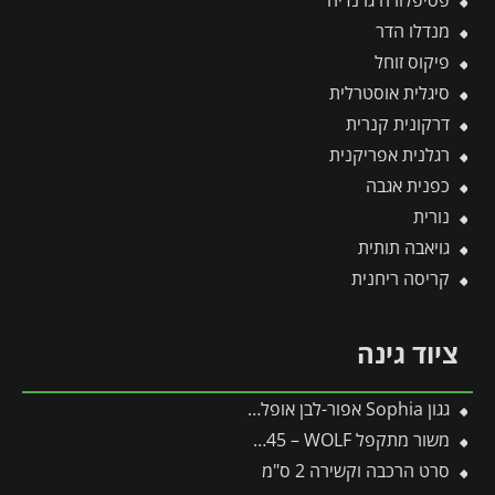
פסיפלורה גרנדיה
מנדלו הדר
פיקוס זוחל
סיגלית אוסטרלית
דרקונית קנרית
רגלנית אפריקנית
כפנית אגבה
נורית
גויאבה תותית
קריסה ריחנית
ציוד גינה
גגון Sophia אפור-לבן אופל 1X1.6 עיצוב מודרני מבית פלרם – Canopia
משור מתקפל SAW145 – WOLF
סרט הרכבה וקשירה 2 ס"מ