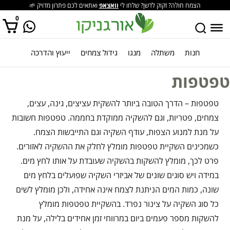
הצמח חולה? זקוק לדשן? שלחו לי
וואצאפ
ואתאים לכם פתרון מדויק 🌱
0
חנות
משתלה
מנגו
גידול צמחים
ייעוץ והדרכה
אין מוצרים בסל הקניות.
טפטפות
טפטפות – הדרך הטובה ביותר להשקית עציצים, גינה, עצים,
צמחים, פטריות, וגם להשקיה ממוקדת בחממה. טפטפות חשובות
על מנת למנוע הצפות, עודף השקיה וגם התייבשות הצמח.
כשמכינים השקיית טפטפות מומלץ לחלק את ההשקיה לאזורים.
פרט לכך, מומלץ להשקות בהשקיה שעובדת על אותו לחץ מים.
במידה ויש סוגים שונים של אביזרי השקיה שפועלים בלחץ מים
שונה, כמות המים הניתנת לצמח אינה אחידה, ולכן מומלץ לשים
כל סוג השקיה על צינור נפרד. בהשקיית טפטפות מומלץ
להשקות מספר פעמים ביום במרווחי זמן אחידים בלילה, על מנת