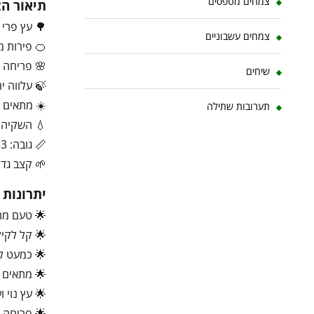
צמחים מטפסים
תיאור ה
🌳 עץ פרי 
צמחים עשבוניים
🍊 פירות מ
🌸 פריחה ל
שיחים
🍃 עלווה י
☀️ מתאים 
תערובות שתילה
💧 השקיה ב
📏 גובה: 3–6 מטר
🌱 קצב גדיל
יתרונות
🌟 טעם מת
🌟 קל לקיל
🌟 כמעט לל
🌟 מתאים ל
🌟 עץ נוי 
🌟 פריחה ר