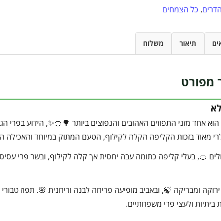
דרים
,
כל הצמחים
ים
תיאור
משלוח
 מפורט
לא
 הוא אחד מזני התפוזים האהובים והנפוצים ביותר 🌳🍊✨, הידוע בפרי הג
ולרי מאוד בזכות הקליפה הקלה לקילוף, הטעם המתוק במיוחד והאכילה ה
לים 🍊, בעלי קליפה כתומה עבה יחסית אך קלה לקילוף, ובשר פרי עסיסי
ירוקה ומבריקה 🍃, ובאביב מופיעה פריחה לבנה וריחנית 🌸. תפוז טבור
ת ביתיות ולעצי פרי משפחתיים.