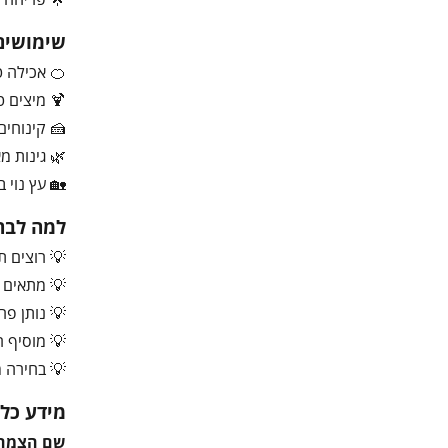
שימושים
🍊 אכילה ט
🍹 מיצים ט
🍰 קינוחים
🌿 גינות מ
🏡 עץ נוי ב
למה לבחו
💡 רוצים ת
💡 מתאים 
💡 נותן פרי
💡 מוסיף ר
💡 בחירה מ
מידע כלל
שם הצמח