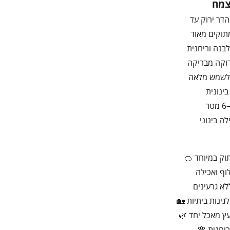
צמח
הדר ירוק עד
תוקים מאוד
בנה וריחנית
רוקה מבריקה
לשמש מלאה
ינונית
ה בינוני
וק במיוחד 🍊
וף ואכילה
א גרעינים
גינות ביתיות 🏡
ועץ מאכל יחד 🌿
יחנית 🌸