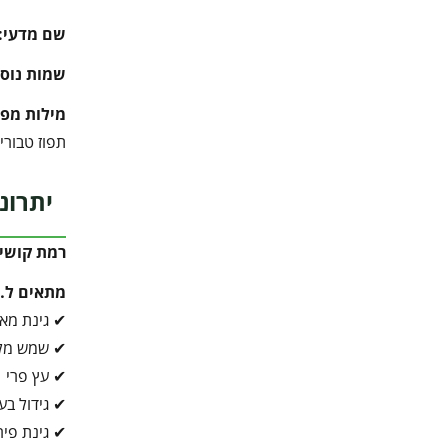
שם מדעי:
שמות נוספ
מילות מפ
תפוז טבורי, Navel Orange, Citrus sinensis, עץ תפוז, תפוז מתוק, פירות הדר, גידול תפוזים, גינת מאכל, עץ פרי, תפוז
יתרונ
רמת קושי 
מתאים ל…
✔ גינת מא
✔ שמש מל
✔ עץ פרי
✔ גידול בע
✔ גינת פיר