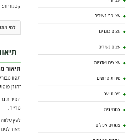
קטגוריות:
ה
עצי פרי נשירים
למי מתא
עצים בוגרים
עצים נשירים
תיאור
עציצים ואדניות
תיאור מ
תפוז טבורי
פירות טרופים
זהו זן פופ
פירות יער
הפירות גדו
טרייה.
צמחי בית
לעץ עלווה 
צמחים אכילים
מאוד לגינו