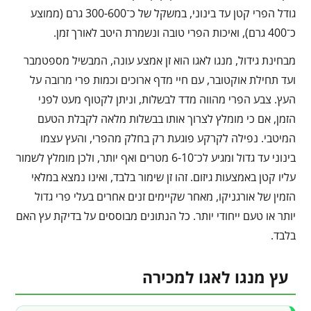
גודל הפרי קטן עד בינוני, במשקל של כ־300-600 גרם (ממוצע
כ־400 גרם), ואיכות הפרי טובה ונשמרת היטב לאורך זמן.
מבחינת גידול, מנגו לאגו הוא זן אמצע עונה, המבשיל מספטמבר
ועד תחילת אוקטובר, עם חיי מדף ארוכים וכמות פרי מרובה על
העץ. צבע הפרי מהווה מדד לבשלות, וניתן לקטוף מעט לפני
הזמן, אם כי מומלץ לצרוך אותו בבשלות מלאה לקבלת הטעם
המיטבי. נפילה לקרקע פוגעת רק בחלק מהפרי, והעץ עצמו
בינוני עד גדול ומגיע לכ־6-10 מטרים ואף יותר, ולכן מומלץ לשמור
עליו קטן באמצעות גיזום. זהו זן שימור בלבד, ואינו נמצא במלאי
הזמין של אורגניקו, מאחר שקיימים זנים אחרים בעלי פרי גדול
יותר או טעם ייחודי יותר. כל הנתונים מבוססים על בדיקת עץ האם
בלבד.
עץ מנגו לאגו למכירה