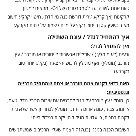
גיזום אחת לשנה, עד לטמפרטורה של C4-, מתאים למגוון
קרקעות (אך קרקע גירית דורשת כנה מיוחדת), חיפוי קרקע חשוב
מאוד כשעץ קטן בייחוד בקיץ על מנת לשמור על לחות הקרקע
איך להתחיל לגדל / עונת השתילה
איך להתחיל לגדל:
זרעים (לא מומלץ ) / שתילים אפשרות לייחורים או מורכב / עץ
מורכב (מומלץ) ואף מומלץ לרכוש עץ צעיר (נקלט יותר טוב
בקרקע)
האם כדאי לקנות צמח מורכב או צמח שהתחיל מרבייה
וגגטטיבית:
כן, מומלץ עץ מורכב על מנת להבטיח את איכות הפרי: גודל, טעם,
ארומה, צבע,, עונה ארוכה ועוד.., מומלץ לבחור זן אשר שלא ניתן
לקנות בחנות, כי עלויות הגידול הן יקרות בגידול בייתי
חשיבות הכנה במנגו (כנה זה הצמח שעליו מרכיבים שמשתמשים