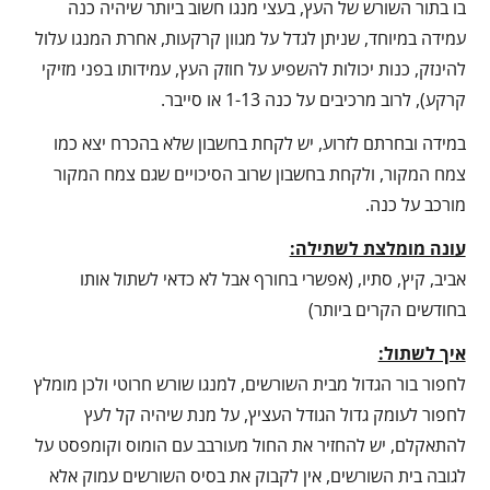
בו בתור השורש של העץ, בעצי מנגו חשוב ביותר שיהיה כנה
עמידה במיוחד, שניתן לגדל על מגוון קרקעות, אחרת המנגו עלול
להינזק, כנות יכולות להשפיע על חוזק העץ, עמידותו בפני מזיקי
קרקע), לרוב מרכיבים על כנה 1-13 או סייבר.
במידה ובחרתם לזרוע, יש לקחת בחשבון שלא בהכרח יצא כמו
צמח המקור, ולקחת בחשבון שרוב הסיכויים שגם צמח המקור
מורכב על כנה.
עונה מומלצת לשתילה:
אביב, קיץ, סתיו, (אפשרי בחורף אבל לא כדאי לשתול אותו
בחודשים הקרים ביותר)
איך לשתול:
לחפור בור הגדול מבית השורשים, למנגו שורש חרוטי ולכן מומלץ
לחפור לעומק גדול הגודל העציץ, על מנת שיהיה קל לעץ
להתאקלם, יש להחזיר את החול מעורבב עם הומוס וקומפסט על
לגובה בית השורשים, אין לקבוק את בסיס השורשים עמוק אלא