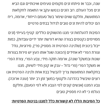
שנה, וכבר אז פיתחו זנים מקומים טעימים ואיכותיים וגם הביא
זנים מכל העולם. רוב הזנים ננטשו עקב אי התאמה לחקלאות
המתועשת, וחלקם שווים שימור בשל טעמם הייחודי, ארומה, ריח
הם יכולים להיות זנים טובים לגידול בבתים פרטיים
הסיבות להעלמות זני מנגו מהשווקים כוללים: קטיף בעייתי (זנים
מסויימים נקטפים בצורה שהיא דורשת יותר ידיים עובדות), כמות
ייבול בינונית (שלגינה הפרטית זה מספיק פרי), סירוגיות, גודל
וצורת הפרי לא אחידים (הכוונה שעל אותו העץ יש פירות בצורות
שונות ובמשקל שונה), ארומה חזקה מידי, צבע הפרי, צורת הפרי
או משקל הפרי (פרי גדול – ענק או קטן מידי לשיווק. מנגו
בחקלאות המתועשת צריך להבשיל בבת אחת ולגינה הפרטית אנו
רוצים שיבשיל בהדרגה ולקטוף במשך זמן רב יותר (עונה ארוכה).
צבע המנגו (אנשים קונים לפי הצבע ולא לפי הטעם), וחלקם
נעלמו כי לא היו מספיק טובים
כל הסיבות הללו לא קשורות כלל למנגו בגינות הפרטיות
: