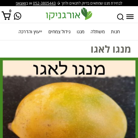
לבחירת מנגו שמתאים בדיוק לתנאים ולחך 🥭
052-3805443
או ב
וואצאפ
0
חנות
משתלה
מנגו
גידול צמחים
ייעוץ והדרכה
אין מוצרים בסל הקניות.
מנגו לאגו