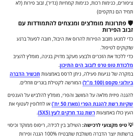
ציפורים, כנימות רכות, כנימות קמחיות (נדיר), זבוב פירות (לא
תמיד הם נתקפים)
🛡️ פתרונות מומלצים ומנצחים להתמודדות עם
זבוב הפירות
כדי למנוע מזבוב הפירות להרוס את היבול, חובה לפעול ברגע
שזקוקים לטיפול.
כדי ללכוד את הזכרים ולבצע מעקב מדויק בגינה, מומלץ להציב
מלכודת טופ טרפ לזבוב הים התיכון
.
במקרה של נגיעות פעילה, ניתן לרסס באמצעות
תכשיר הדברה
ביולוגי סקסס (100 מ"ל)
המורשה לקטילת בוגרים וזחלים.
להגנה פיזית מלאה על המושב והפרי, מומלץ להלביש על הענפים
שקיות רשת להגנת הפרי (מארז 50 יח')
או לחלופין לעטוף את
העץ כולו באמצעות
רשת נגד חרקים לעץ (5X5)
.
💡 טיפ מקצועי לרכישה:
השילוב בין לכידה, ריסוס ממוקד וכיסוי
ברשתות יוצר הדברה משולבת שתבטיח 100% הגנה ופירות