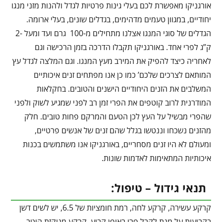
אורגניקו מאפשרת לכם בעלי גינות פרטיות לגדל ולהנות מזני מנגו
יחודיים, במגוון טעמים מדהימים, בגדלים שונים, בעלי ארומה.
הגדלים של סוגי המנגו אצלנו מתחילים מ-100 גרם ועד ומעל -2
ק”ג לפרי אחד. באורגניקו תקבלו הדרכה בזמן הרכישה וגם
לאחריה כיצד להפיק את המירב מעץ המנגו. וגם המלצה לגדל עץ
המותאם לצרכים שלכם’ כמו כן אנו מפתחים זנים איכותיים
המשלבים את הזנים היחודיים הישנים והטובים. בחקלאות
המודרנית לרוב קוטפים את הפרי זמן רב לפני שמגיע לשוק ולפני
שהפרי מבשיל על העץ לכן הטעם והמרקם פחות טובים. חלק
מהזנים נשכחו וננטשו בגלל שהם זנים של אנשים פרטיים,
ומעולם לא היו זנים מסחריים, באורגניקו אנו משתמשים בכנות
איכותיות המתאימות לאדמות שונות.
תנאי גידול – טיפול:
קרקע עשירה, קרקע לחה, רמת חומציות של 6.5, יש לשים דשן
בקביעות על מנת לקבל פרי באופן קבוע, קרקע מנוקזת היטב,