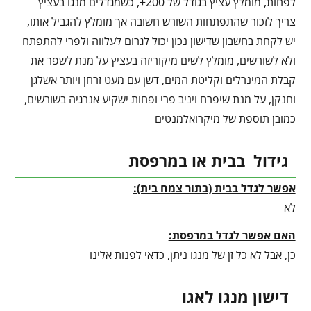
לפחות, מומלץ עציץ בגודל של 200+, כשמגדלים מנגו בעציץ
צריך לזכור שהתפתחות השורש חשובה אך מומלץ להגביל אותו,
יש לקחת בחשבון שדישון נכון יכול לגרום לעלווה ולפרי להתפתח
ולא לשורשים, מומלץ לשים מיקוריזה בעציץ על מנת לשפר את
קבלת המינרלים וקליטת המים, דשן עם מעט זרחן ויותר אשלגן
וחנקן, על מנת שיפרח ויניב פרי ופחות ישקיע אנרגיה בשורשים,
כמובן תוספת של מיקרואלמנטים
גידול בבית או במרפסת
אפשר לגדל בבית (בתור צמח בית):
לא
האם אפשר לגדל במרפסת:
כן, אבל לא כל זן של מנגו ניתן, כדאי לפנות אלינו
דישון מנגו לאגו