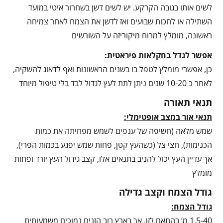
לשים אותו בגובה הקרקע. יש לשים דשן בשחרור איטי במועד
השתילה או לחכות שבועים ואז לדשן את הצמח לאחר צמיחה
ראשונה, מומלץ למרוח מיקוריזה על השורשים
אפשר לגדל בחקלאות פיראטית:
כן, אפשרי מומלץ לטפל בו בשנים הראשונות ואף לדאוג להשקיה,
לאחר כ 10-20 שנים ניתן לתת לעץ לגדול לבד בלי טיפול מיוחד
תנאי תאורה
תנאי אור במצב אופטימלי:
שמש מלאה (חשיפה של ענפים לשמש מפחיתה את כמות
הכנימות), חצי צל (כשהעץ קטן, פחות שמש יפגע בכמות הפרי),
אך עדיין העץ יכול להניב בתנאים אלו, קצב גידול העץ יורד ופחות
מומלץ
גודל הצמח וקצב גדילה
גודל הצמח:
1.5-40 מ’ בהתאם לזן, אך בארץ רוב הזנים נמוכים משמעותית