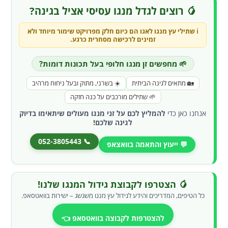
🥭 רוצים לגדל מנגו עסיסי אציל בגינה?
ℹ️ שתילי עץ
מנגו לאגו
הם כיום חלק מפרויקט שימור מיוחד ולא
זמינים לרכישה מסחרית כרגע.
🌱 מחפשים זן מנגו חלופי בעל תכונות דומות?
🏡 מתאים לגינה הביתית
☀️ בשרני, מתוק ובעל ניחוח מרהיב
🌱 שתילים מורכבים על כנה חזקה
אנחנו כאן כדי
להמליץ לכם על זני מנגו מעולים שיתאימו בדיוק
לגינה שלכם!
📞 052-3805443
💬 ייעוץ והתאמה בוואצאפ
🥭 הצטרפו לקבוצת גידול המנגו שלנו!
כל הטיפים, המדריכים והידע לגידול עץ מנגו משגשג – ישירות בוואטסאפ.
להצטרפות לקבוצה בוואטסאפ 👈