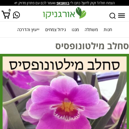
הצמח חולה? זקוק לדשן? כתבו לי
בוואצאפ
ואעזור לכם עם פתרון מדויק 🌱
0
חנות
משתלה
מנגו
גידול צמחים
ייעוץ והדרכה
אין מוצרים בסל הקניות.
סחלב מילטונופסיס