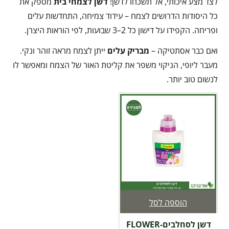
לצד מצע איכותי, אל תשכחו לדשן!
דשן לצמחי בית
מספק את
כל היסודות הדרושים לצמח – עידוד צמיחה, התחדשות עלים
ופריחה. הקפידו על דישון כל 2–3 שבועות, לפי הוראות היצרן.
ואם כבר אסתטיקה –
מבריק עלים
ייתן לצמח מראה זוהר ונקי.
מעבר ליופי, הניקוי משפר את קליטת האור של הצמח ומאפשר לו
לנשום טוב יותר.
הוספה לסל
דשן לסחלבים-FLOWER