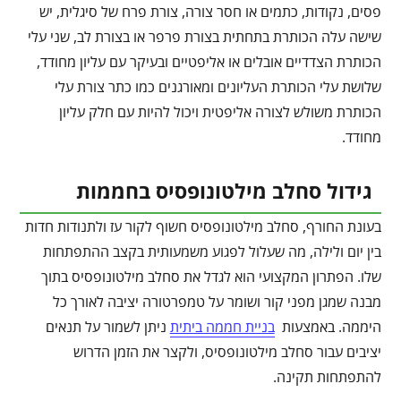
פסים, נקודות, כתמים או חסר צורה, צורת פרח של סיגלית, יש
שישה עלה הכותרת בתחתית בצורת פרפר או בצורת לב, שני עלי
הכותרת הצדדיים אובלים או אליפטיים ובעיקר עם עליון מחודד,
שלושת עלי הכותרת העליונים ומאורגנים כמו כתר צורת עלי
הכותרת משולש לצורה אליפטית ויכול להיות עם חלק עליון
מחודד.
גידול סחלב מילטונופסיס בחממות
בעונת החורף, סחלב מילטונופסיס חשוף לקור עז ולתנודות חדות
בין יום ולילה, מה שעלול לפגוע משמעותית בקצב ההתפתחות
שלו. הפתרון המקצועי הוא לגדל את סחלב מילטונופסיס בתוך
מבנה שמגן מפני קור ושומר על טמפרטורה יציבה לאורך כל
היממה. באמצעות
בניית חממה ביתית
ניתן לשמור על תנאים
יציבים עבור סחלב מילטונופסיס, ולקצר את הזמן הדרוש
להתפתחות תקינה.