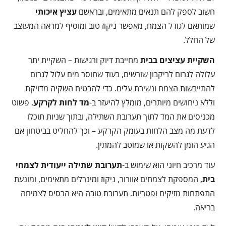
חשוב לספק להם תנאים מתאימים, ובראשם
עציץ איכותי
שמותאם לגודל הצמח, מאפשר ניקוז טוב ומוסיף למראה המעוצב
של החלל.
השקיית עציצים בבית
מחייבת דיוק ורגישות – השקיית יתר
עלולה לגרום לריקבון שורשים, בעוד שחוסר מים עלול לגרום
להתייבשות הצמח ונשירת עלים. כדי להבטיח השקיה מדויקת
וללא ניחושים מיותרים, מומלץ להיעזר ב-
מד לחות לקרקע
. פשוט
מכניסים את המד לתוך תערובת השתילה, ובתוך שניות תוכלו
לדעת מה מצב הלחות בעומק הקרקע – וכך להחליט בביטחון אם
הגיע הזמן להשקות או שמוטב להמתין.
עוד מרכיב חיוני הוא שימוש ב-
תערובת שתילה ייעודית לצמחי
בית
, המספקת לצמחים אוורור, ניקוז ומינרלים מתאימים, ומונעת
התפתחות מזיקים ופטריות. תערובת טובה היא הבסיס לצמיחה
בריאה.