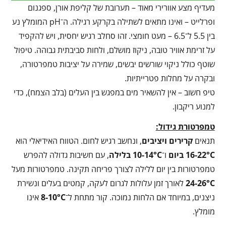
מעדיף מצע אוורירי מאוד – תערובת של קליפת אורן, ספגנום
ופרלייט – ואינו מתאים לשתילה בקרקע רגילה. ה־pH המומלץ נע
בין 5.5 ל־6.5 – מעט חומצי. זהו סחלב רגיש יחסית, ויש להקפיד
על זרימת אוויר טובה, ניקוז מושלם, ולחות סביבתית גבוהה. טיפול
שוטף כולל ניקוי שורשים יבשים, שמירה על יציבות טמפרטורה,
ובקרה על מחלות פטרייתיות.
טיפ חשוב – אין להשאיר מים במפגש בין העלים (בלב הצמח), כדי
למנוע ריקבון.
טמפרטורת גידול:
תנאים
קרירים ויציבים
, ונחשב רגיש לחום. הטווח האידיאלי הוא
16-22°C
ביום
ו־
10-14°C
בלילה
, עם חשיבות גדולה להפרש
טמפרטורות בין יום ללילה לצורך פריחה תקינה. טמפרטורות מעל
24-26°C
לאורך זמן עלולות לגרום לעקה, קמטים בעלים ונשירת
ניצנים, במיוחד אם הלחות נמוכה. קור מתחת ל־
8-10°C
אינו
מומלץ.