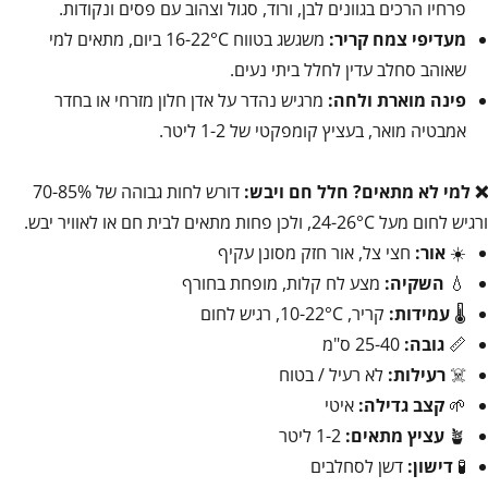
פרחיו הרכים בגוונים לבן, ורוד, סגול וצהוב עם פסים ונקודות.
מעדיפי צמח קריר:
משגשג בטווח 16-22°C ביום, מתאים למי
שאוהב סחלב עדין לחלל ביתי נעים.
פינה מוארת ולחה:
מרגיש נהדר על אדן חלון מזרחי או בחדר
אמבטיה מואר, בעציץ קומפקטי של 1-2 ליטר.
❌ למי לא מתאים?
חלל חם ויבש:
דורש לחות גבוהה של 70-85%
ורגיש לחום מעל 24-26°C, ולכן פחות מתאים לבית חם או לאוויר יבש.
☀️
אור:
חצי צל, אור חזק מסונן עקיף
💧
השקיה:
מצע לח קלות, מופחת בחורף
🌡️
עמידות:
קריר, 10-22°C, רגיש לחום
📏
גובה:
25-40 ס"מ
☠️
רעילות:
לא רעיל / בטוח
🌱
קצב גדילה:
איטי
🪴
עציץ מתאים:
1-2 ליטר
🧪
דישון:
דשן לסחלבים