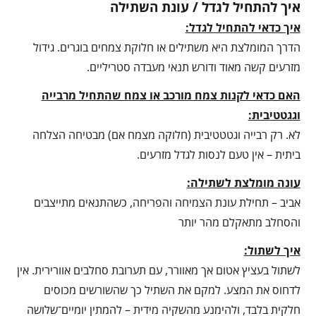
איך להתחיל לגדל / עונת השתילה
איך כדאי להתחיל לגדל:
הדרך המומלצת היא משתילים או חלוקת צמחים בוגרים. גידול
מזרעים קשה מאוד ודורש תנאי מעבדה סטריליים.
האם כדאי לקנות צמח מורכב או צמח שהתחיל מרבייה
וגגטטיבית:
לא. רק רבייה וגטטטיבית (חלוקה מצמח אם) מבטיחה הצלחה
ביתית – אין טעם לנסות לגדל מזרעים.
עונה מומלצת לשתילה:
אביב – תחילת עונת הצמיחה והפריחה, כשהתנאים מתייצבים
והסחלב מתאקלם מהר יותר
איך לשתול:
לשתול בעציץ אטום אך מאוורר, עם תערובת סחלבים אוורירית. אין
לדחוס את המצע. למקם את השתיל כך שהשורשים מכוסים
חלקית בלבד, ולהימנע מהשקיה מידית – להמתין יומיים־שלושה