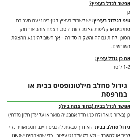
אפשר לגדל בעציץ?
כן
טיפ לגידול בעציץ
:
יש לשתול בעציץ קטן-בינוני עם תערובת
סחלבים או קליפות עץ מנוקזות היטב. הצמח אוהב אור חזק
מסונן, לחות גבוהה והשקיה סדירה – אך חשוב להימנע מהצפת
השורשים.
אם כן גודל עציץ:
1-2 ליטר
גידול סחלב מילטונופסיס בבית או
במרפסת
אפשר לגדל בבית (בתור צמח בית):
כן (באזור מואר ולח כמו חדר אמבטיה מואר או על עדן חלון מזרחי)
גידול סחלב בבית
הוא דרך טבעית להכניס חיים, רוגע ואוויר נקי
לבית או למשרד – ולא רק אלמנט עיצובי. כדי שהצמחים ישגשגו,