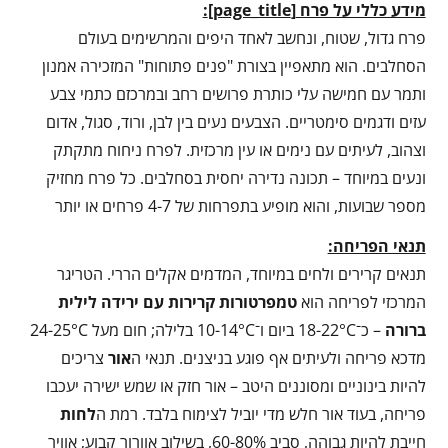
מידע כללי על פרח
[
page_title
]
:
פרח גדול, שטוח, ונחשב לאחד היפים והמרשימים בעולם
הסחלבים. הוא מתאפיין בצורת "פנים פתוחות" המזכירה אמנון
ותמר עם חמישה עלי כותרת פרושים רחב ובמרכזם כתמי צבע
עזים ודגמים סימטריים. הצבעים נעים בין לבן, ורוד, סגול, אדום
וצהוב, לעיתים עם נימים או עין מרכזית. לפרח ניחוח מתקתק
ונעים במיוחד – תכונה נדירה יחסית בסחלבים. כל פרח מחזיק
מספר שבועות, והוא מופיע בתפרחות של 4-7 פרחים או יותר
תנאי הפריחה:
תנאים קרירים ולחים במיוחד, המדמים אקלים הררי. הטריגר
המרכזי לפריחה הוא
טמפרטורות קרירות עם ירידה לילית
ברורה
– כ־18-22°C ביום ו־10-14°C בלילה; חום מעל 24-25°C
מדכא פריחה ולעיתים אף פוגע בניצנים. תנאי ה
אור
צריכים
להיות בינוניים ומסוננים היטב – אור חזק או שמש ישירה יעכבו
פריחה, בעוד אור חלש מדי יוביל לצימוח בלבד. רמת ה
לחות
חייבת להיות גבוהה, סביב 60-80%, בשילוב אוורור קבוע; אוויר