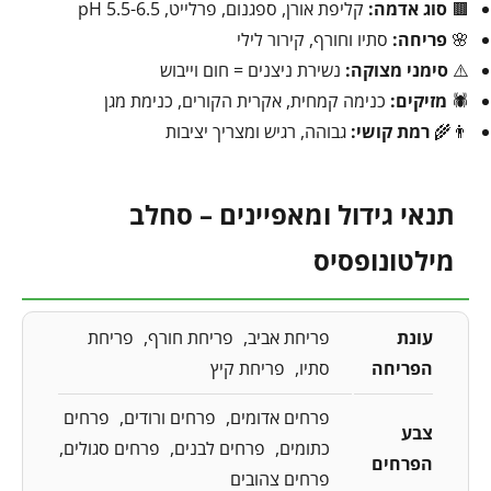
🟫
סוג אדמה:
קליפת אורן, ספגנום, פרלייט, pH 5.5-6.5
🌸
פריחה:
סתיו וחורף, קירור לילי
⚠️
סימני מצוקה:
נשירת ניצנים = חום וייבוש
🕷️
מזיקים:
כנימה קמחית, אקרית הקורים, כנימת מגן
👨‍🌾
רמת קושי:
גבוהה, רגיש ומצריך יציבות
תנאי גידול ומאפיינים – סחלב
מילטונופסיס
עונת
פריחת אביב
פריחת חורף
פריחת
הפריחה
סתיו
פריחת קיץ
פרחים אדומים
פרחים ורודים
פרחים
צבע
כתומים
פרחים לבנים
פרחים סגולים
הפרחים
פרחים צהובים