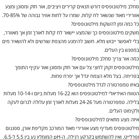
סחלב מילטונופסיס דורש תנאים קרירים ויציבים, אור חזק ומסונן ומצע
אוורירי מאוד שנשאר לח קלות. שמרו על לחות אוויר גבוהה של 70-85%.
כל כמה זמן להשקות מילטונופסיס?
משקים מילטונופסיס כך שהמצע יישאר לח קלות לאורך זמן אך מאוורר,
בלי לאפשר ייבוש מלא. חשוב להימנע מהצפת שורשים ולא להשאיר מים
במפגש בין העלים.
כמה אור צריך סחלב מילטונופסיס?
מילטונופסיס זקוק לחצי צל עם אור חזק ומסונן ואור עקיף התומך
בפריחה. בצל מלא הצמח יגדל אך יפרח פחות.
באיזו טמפרטורה לגדל מילטונופסיס?
הטווח האידיאלי למילטונופסיס הוא 16-22 מעלות ביום ו-10-14 מעלות
בלילה. טמפרטורה מעל 24-26 מעלות לאורך זמן עלולה לגרום לעקה
ולקימוט העלים.
איזה מצע מתאים למילטונופסיס?
מילטונופסיס מעדיף מצע אוורירי מאוד המורכב מקליפת אורן, ספגנום
ופרלייט, ואין להשתמש בקרקע רגילה. ה-pH המומלץ נע בין 5.5 ל-6.5.