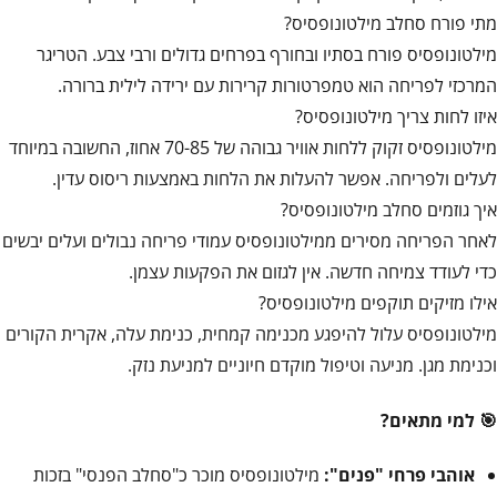
מתי פורח סחלב מילטונופסיס?
מילטונופסיס פורח בסתיו ובחורף בפרחים גדולים ורבי צבע. הטריגר
המרכזי לפריחה הוא טמפרטורות קרירות עם ירידה לילית ברורה.
איזו לחות צריך מילטונופסיס?
מילטונופסיס זקוק ללחות אוויר גבוהה של 70-85 אחוז, החשובה במיוחד
לעלים ולפריחה. אפשר להעלות את הלחות באמצעות ריסוס עדין.
איך גוזמים סחלב מילטונופסיס?
לאחר הפריחה מסירים ממילטונופסיס עמודי פריחה נבולים ועלים יבשים
כדי לעודד צמיחה חדשה. אין לגזום את הפקעות עצמן.
אילו מזיקים תוקפים מילטונופסיס?
מילטונופסיס עלול להיפגע מכנימה קמחית, כנימת עלה, אקרית הקורים
וכנימת מגן. מניעה וטיפול מוקדם חיוניים למניעת נזק.
🎯 למי מתאים?
אוהבי פרחי "פנים":
מילטונופסיס מוכר כ"סחלב הפנסי" בזכות