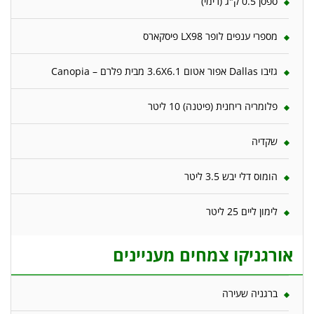
ספסן 0.5 ק"ג (רימי)
מספרי ענפים לופר LX98 פיסקארס
גזיבו Dallas אפור אטום 3.6X6.1 מבית פלרם – Canopia
פלומריה ריחנית (פיטנה) 10 ליטר
שקדיה
הומוס דלי יבש 3.5 ליטר
לימון ליים 25 ליטר
אורגניקו צמחים מעניינים
ברגניה שעירה