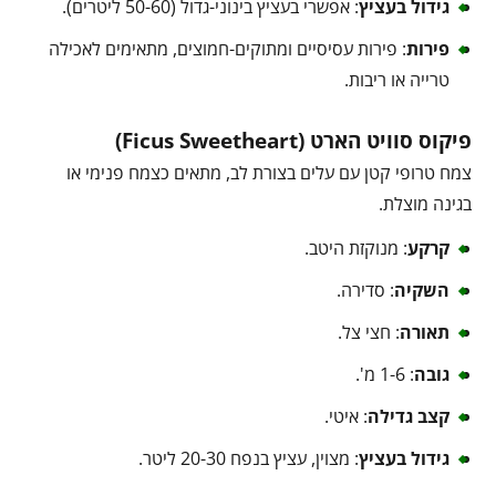
גידול בעציץ
: אפשרי בעציץ בינוני-גדול (50-60 ליטרים).
פירות
: פירות עסיסיים ומתוקים-חמוצים, מתאימים לאכילה
טרייה או ריבות.
פיקוס סוויט הארט (Ficus Sweetheart)
צמח טרופי קטן עם עלים בצורת לב, מתאים כצמח פנימי או
בגינה מוצלת.
קרקע
: מנוקזת היטב.
השקיה
: סדירה.
תאורה
: חצי צל.
גובה
: 1-6 מ'.
קצב גדילה
: איטי.
גידול בעציץ
: מצוין, עציץ בנפח 20-30 ליטר.