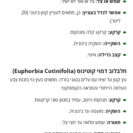
שמש או צל:
צל או אור לא ישיר.
אפשר לגדל בעציץ:
כן, מתאים לעציץ קטן-בינוני (20
ליטר).
קרקע:
קרקע קלה ומנוקזת.
השקייה:
השקיה בינונית.
קצב גדילה:
איטי.
חלבלוב דמוי קוטינוס (Euphorbia Cotinifolia)
עץ קטן עד שיח עם עלים בגווני בורדו. מתאים כעץ נוי בזכות צבע
העלווה הייחודי והמראה הקומפקטי.
קרקע
: מנוקזת היטב, עמיד במגוון סוגי קרקעות.
השקיה
: מועטה עד בינונית.
תאורה
: שמש מלאה עד חצי צל.