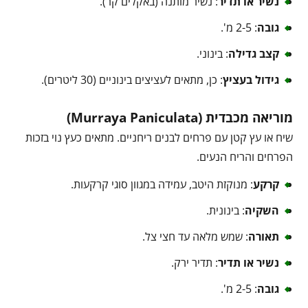
נשיר או תדיר
: נשיר מותנה (באקלים קר).
גובה
: 2-5 מ'.
קצב גדילה
: בינוני.
גידול בעציץ
: כן, מתאים לעציצים בינוניים (30 ליטרים).
מוריאה מכבדית (Murraya Paniculata)
שיח או עץ קטן עם פרחים לבנים ריחניים. מתאים כעץ נוי בזכות
הפרחים והריח הנעים.
קרקע
: מנוקזת היטב, עמידה במגוון סוגי קרקעות.
השקיה
: בינונית.
תאורה
: שמש מלאה עד חצי צל.
נשיר או תדיר
: תדיר ירק.
גובה
: 2-5 מ'.