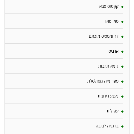
קקטוס סבא
פאו פאו
דריומפסיס מוכתם
ארביס
גומא תרבותי
פפרומיה מסולסלת
נענע ריחנית
עקולית
ברגניה לבובה