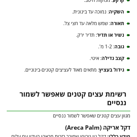
קרקע
: מנוקזת היטב.
השקיה
: נמוכה עד בינונית.
תאורה
: שמש מלאה עד חצי צל.
נשיר או תדיר
: תדיר ירק.
גובה
: 1-2 מ'.
קצב גדילה
: איטי.
גידול בעציץ
: מתאים מאוד לעציצים קטנים-בינוניים.
רשימת עצים קטנים שאפשר לשמור
ננסיים
מגוון עצים קטנים שאפשר לשמור ננסיים
דקל אריקה (Areca Palm)
מידע כללי:
דקל נוי טרופי שמוכר בזכות מראהו העדין עם עלים