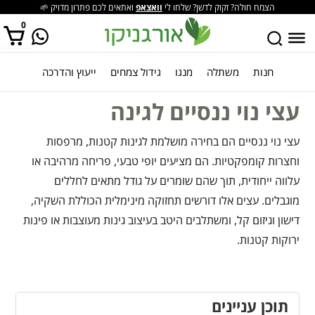
הצמח חולה? זקוק לדשן? שלחו לי
וואצאפ
ואתאים לכם פתרון מדויק 🌱
0
חנות
משתלה
מנגו
גידול צמחים
ייעוץ והדרכה
אין מוצרים בסל הקניות.
עצי נוי ננסיים לגינה
עצי נוי ננסיים הם בחירה מושלמת לגינות קטנות, מרפסות
וחצרות קומפקטיות. הם מציעים יופי טבעי, פריחה מרהיבה או
עלווה ייחודית, תוך שהם שומרים על גודל מתאים לחללים
מוגבלים. עצים אלו דורשים תחזוקה מינימלית הכוללת השקיה,
דישון וגיזום קל, ומשתלבים היטב בעיצוב גינות מעוצבות או פינות
ירוקות קטנות.
תוכן עניינים