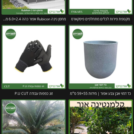
מקטפת פירות לכלים מתחלפים פיסקארס
מחסן גינה Rubicon אפור כהה 2.4×6.0 מבית פלרם קנופיה
כד דמוי אבן צבע אפור | מידות 55×59 ס״מ
זוג כפפות עבודה P.U CUT