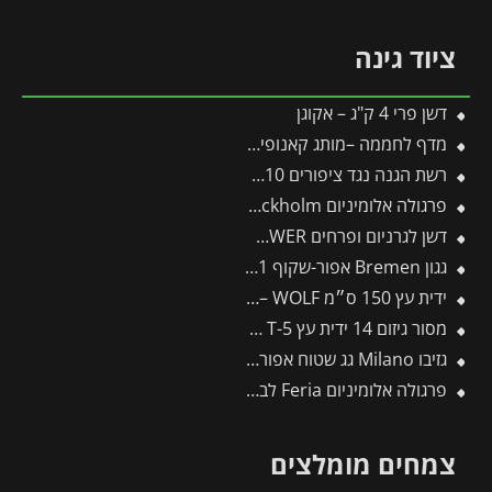
ציוד גינה
דשן פרי 4 ק"ג – אקוגן
מדף לחממה –מותג קאנופיה 4 יח'
רשת הגנה נגד ציפורים 10*8 מטר
פרגולה אלומיניום Stockholm שקופה 3.4X8.1 עיצוב מודרני מבית Canopia
דשן לגרניום ופרחים FLOWER
גגון Bremen אפור-שקוף 0.9X2.1 עיצוב מודרני מבית פלרם – Canopia
ידית עץ 150 ס״מ ZM150 – WOLF
מסור גיזום 14 ידית עץ T-5 -תבור
גזיבו Milano גג שטוח אפור כהה 3X3 מבית פלרם – Canopia
פרגולה אלומיניום Feria לבנה 3X5.5 מבית פלרם – Canopia
צמחים מומלצים