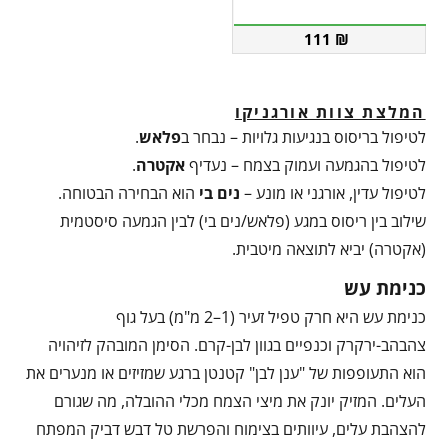
111
₪
המלצת צוות אורגניקו
לטיפול בריסוס בנגיעות גלויות – נבחר ב
פלאש
.
לטיפול בהגמעה ועמוק בצמח – נעדיף
אקטרה
.
לטיפול עדין, אורגני או מונע –
נים בי
הוא הבחירה הבטוחה.
שילוב בין ריסוס במגע (פלאש/נים בי) לבין הגמעה סיסטמית
(אקטרה) יביא לתוצאה מיטבית.
כנימת עש
כנימת עש היא חרק טפיל זעיר (1–2 מ"מ) בעל גוף
צהבהב-ירקרק וכנפיים בגוון לבן-קרם. הסימן המובהק לזיהויה
הוא התעופפות של "ענן לבן" קטנטן ברגע שמזיזים או מנערים את
העלים. המזיק יונק את מיצי הצמח מכלי ההובלה, מה שגורם
להצהבת עלים, עיוותים בצימוח והפרשת טל דבש דביק המפתח