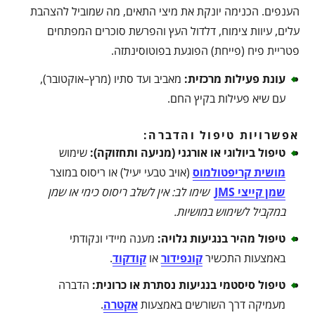
הענפים. הכנימה יונקת את מיצי התאים, מה שמוביל להצהבת
עלים, עיוות צימוח, דלדול העץ והפרשת סוכרים המפתחים
פטריית פיח (פייחת) הפוגעת בפוטוסינתזה.
עונת פעילות מרכזית
:
מאביב ועד סתיו (מרץ–אוקטובר),
עם שיא פעילות בקיץ החם.
אפשרויות טיפול והדברה:
טיפול ביולוגי או אורגני (מניעה ותחזוקה)
:
שימוש
מושית קריפטולמוס
(אויב טבעי יעיל) או ריסוס במוצר
שמן קייצי JMS
שימו לב: אין לשלב ריסוס כימי או שמן
במקביל לשימוש במושיות
.
טיפול מהיר בנגיעות גלויה
:
מענה מיידי ונקודתי
באמצעות התכשיר
קונפידור
או
קודקוד
.
טיפול סיסטמי בנגיעות נסתרת או כרונית
:
הדברה
מעמיקה דרך השורשים באמצעות
אקטרה
.