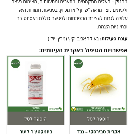
מהנזק – העלים מתקמטים, מתעבים ומתעוותים, הצימוח נעצר
ולעיתים נוצר מראה "שרוף" או מכווץ. בפגיעות חמורות היא
עלולה לגרום לעצירת התפתחות ולפגיעה כוללת באסתטיקה
ובחיוניות הצמח.
עונת פעילות:
בעיקר אביב–קיץ (מרץ–יולי)
אפשרויות הטיפול באקרית העיוותים:
הוספה לסל
הוספה לסל
אקרית סבירסקי – נגד
ביומקטין 1 ליטר