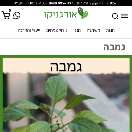
הצמח חולה? זקוק לדשן? כתבו לי
בוואצאפ
ואעזור לכם עם פתרון מדויק 🌱
0
חנות
משתלה
מנגו
גידול צמחים
ייעוץ והדרכה
אין מוצרים בסל הקניות.
גמבה