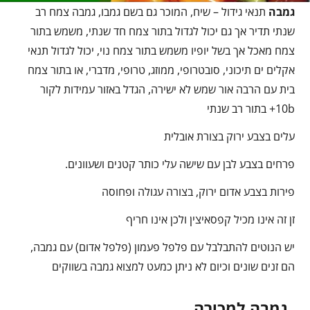
גמבה
תנאי גידול – שיח, המוכר גם בשם גמבו, גמבה צמח רב
שנתי תדיר אך גם יכול לגדול בתור צמח חד שנתי, משמש בתור
צמח מאכל אך בשל יופיו משמש בתור צמח נוי, יכול לגדול תנאי
אקלים ים תיכוני, סובטרופי, ממוזג, טרופי, מדברי, או בתור צמח
בית עם הרבה אור שמש לא ישירה, הגדל באזור עמידות לקור
10b+ בתור רב שנתי
עלים בצבע ירוק בצורת אובלית
פרחים בצבע לבן עם שישה עלי כותר קטנים ושעוונים.
פירות בצבע אדום ירוק, בצורה עגולה ופחוסה
זן זה אינו מכיל קפסאיצין ולכן אינו חריף
יש הנוטים להתבלבל עם פלפל פעמון (פלפל אדום) עם גמבה,
הם זנים שונים וכיום לא ניתן כמעט למצוא גמבה בשווקים
גמבה למכירה