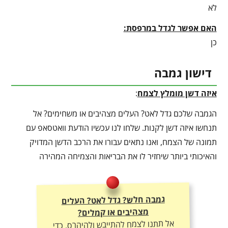
לא
האם אפשר לגדל במרפסת:
כן
דישון גמבה
איזה דשן מומלץ לצמח
:
הגמבה שלכם גדל לאט? העלים מצהיבים או משחימים? אל
תנחשו איזה דשן לקנות. שלחו לנו עכשיו הודעת וואטסאפ עם
תמונה של הצמח, ואנו נתאים עבורו את הרכב הדשן המדויק
והאיכותי ביותר שיחזיר לו את הבריאות והצמיחה המהירה
גמבה חלש? גדל לאט? העלים
מצהיבים או קמלים?
אל תתנו לצמח להתייבש ולהיהרס. כדי
ליהנות מצמיחה מטורפת, יבול עשיר
ועלוקה ירוקה – חובה להתאים לו את