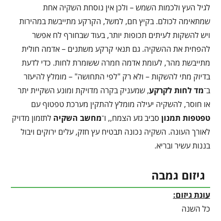
לגיל העץ ולכמות השמש – ולכן אין נוסחת השקיה אחת
שמתאימה לכולם. בקיץ חם, למשל, הקרקע מתייבשת במהירות
ויש להשקות לעיתים תכופות יותר, בעוד שבחורף לח אפשר
להפחית את ההשקיה. גם תנאי קרקע משתנים – אדמה חולית
מתייבשת מהר, לעומת אדמה חמרה ששומרת לחות. כדי לדעת
בדיוק מתי להשקות – ולא רק "לפי התחושה" – מומלץ להיעזר
ב־
מד לחות לקרקע
, שמעניק בקרה מדויקת ומונע השקיית יתר
או חוסר, להשקיה יעילה מומלץ להתקין מערכת טפטוף עם
טפטפות תמנון
סביב גזע הצמח,, ו־
מחשב השקיה
לתזמון מדויק
לאורך העונה. השקיה נכונה תבטיח עץ חזק, עלים ירוקים ויבול
בננות עשיר ובריא.
גיזום גמבה
עונת גיזום:
כל השנה