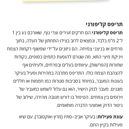
תריפס קליפורני
תריפס קליפורני
הם חרקים זעירים וצרי גוף, שאורכם נע בין 1
ל־2 מ”מ בלבד, ונמצאים לרוב בצידו התחתון של העלה, בתוך
פרחים או בניצני צמיחה. הם ניזונים על־ידי שפשוף רקמות הצמח
ויניקת מיצי התא, מה שגורם להופעת כתמים כסופים, נקודות
שחורות (הפרשות), עיוותים בעלים ובפרחים, ולעיתים אף
להצהבת הצמח כולו. התריפס מתרבה במהירות ופעיל בעיקר
בעונות המעבר, במיוחד בסביבות סגורות כמו חממות או חללים
מוגנים. מעבר לנזק הישיר, הוא גם עלול לשמש כמעביר של
וירוסים בין צמחים. הטיפול בו דורש תגובה מהירה, שילוב של
ניטור הדוק ואמצעי הדברה מותאמים.
עונת פעילות
:
בעיקר אביב–סתיו (מרץ–אוקטובר), עם שיא
פעילות בקיץ החם.