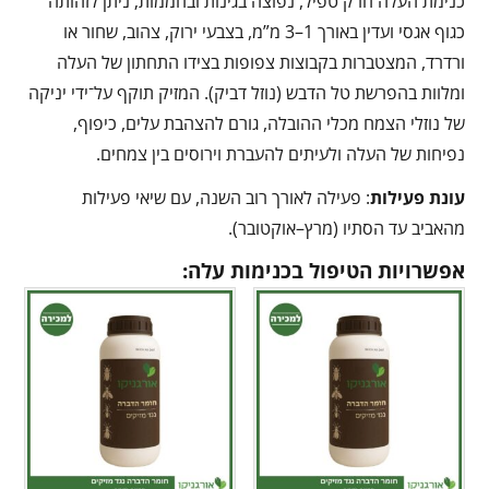
כנימת העלה חרק טפיל, נפוצה בגינות ובחממות; ניתן לזהותה
כגוף אגסי ועדין באורך 1–3 מ”מ, בצבעי ירוק, צהוב, שחור או
ורדרד, המצטברות בקבוצות צפופות בצידו התחתון של העלה
ומלוות בהפרשת טל הדבש (נוזל דביק). המזיק תוקף על־ידי יניקה
של נוזלי הצמח מכלי ההובלה, גורם להצהבת עלים, כיפוף,
נפיחות של העלה ולעיתים להעברת וירוסים בין צמחים.
עונת פעילות
: פעילה לאורך רוב השנה, עם שיאי פעילות
מהאביב עד הסתיו (מרץ–אוקטובר).
אפשרויות הטיפול בכנימות עלה: