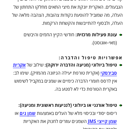
הגבעולים. האקרית יונקת את מיצי התאים מחלקו התחתון של
העלה, מה שמוביל להופעת נקודות צהובות, הצהבה מלאה של
העלה, ולבסוף להתייבשות והקשחת הרקמות.
עונת פעילות מרכזית
:
חודשי הקיץ החמים והיבשים
(מאי–אוגוסט).
אפשרויות טיפול והדברה:
טיפול ביולוגי (מניעה והדברה ירוקה)
:
שילוב של
אקרית
סבירסקי
(אקרית טורפת יעילה הניזונה מהמזיק). שימו לב:
אין לרסס חומרי הדברה כימיים או שמנים במקביל לשימוש
באקרית הטורפת כדי לא לפגוע בה.
טיפול אורגני או ביולוגי (לנגיעות ראשונית ומניעה)
:
ריסוס יסודי ובכיסוי מלא של העלים באמצעות
שמן נים
או
שמן קייצי JMS
השמנים עוזרים לחנוק את האקריות