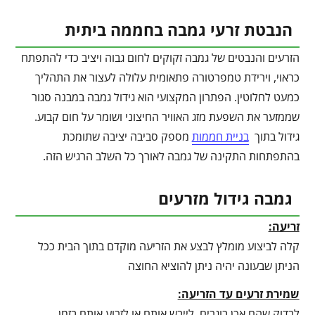
הנבטת זרעי גמבה בחממה ביתית
הזרעים והנבטים של גמבה זקוקים לחום גבוה ויציב כדי להתפתח
כראוי, וירידת טמפרטורה פתאומית עלולה לעצור את התהליך
כמעט לחלוטין. הפתרון המקצועי הוא גידול גמבה במבנה סגור
שממזער את השפעת מזג האוויר החיצוני ושומר על חום קבוע.
גידול בתוך
בניית חממות
מספק סביבה יציבה שתומכת
בהתפתחות התקינה של גמבה לאורך כל השלב הרגיש הזה.
גמבה גידול מזרעים
זריעה:
קלה לביצוע מומלץ לבצע את הזריעה מוקדם בתוך הבית ככל
הניתן שבעונה יהיה ניתן להוציא החוצה
שמירת זרעים עד הזריעה:
לבדוק שהם אכן בוגרים, לייבש אותם או לזרוע אותם בזמן