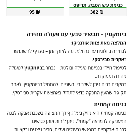
כנימת עש הטבק, תריפס
95
₪
382
₪
ביומקטין – תכשיר טבעי עם פעולה מהירה
המלצה מאת צוות אורגניקו:
לבחירה ביולוגית עדינה ולמניעה לאורך זמן – נעדיף להשתמש
ב
אקרית סבירסקי
.
לטיפול מיידי בנגיעות פעילה ובולטת – נבחר ב
ביומקטין
לפעולה
מהירה וממוקדת.
במקרים רבים ניתן לשלב בין השניים: להתחיל בביומקטין ולאחר
תקופה שהעץ התנקה כדאי לתחזק באמצעות אקרית סבירסקי.
כנימה קמחית
כנימה קמחית היא מזיק בעל גוף רך המצופה בשכבת אבקה לבנה
המעניקה לו מראה "קמחי". ניתן לזהות אותן כגושים
לבנים-אבקתיים במפגשי גבעולים ועלים, סביב ניצנים ובקצוות