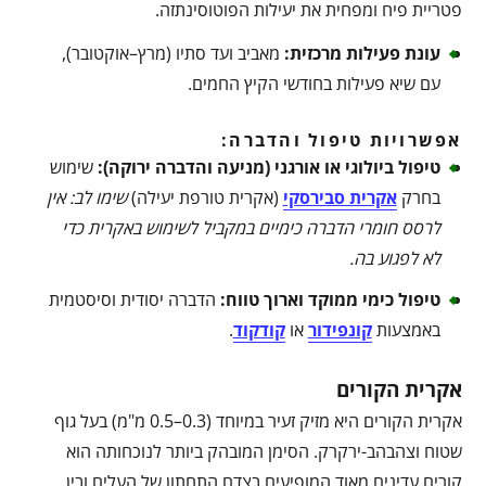
פטריית פיח ומפחית את יעילות הפוטוסינתזה.
עונת פעילות מרכזית
:
מאביב ועד סתיו (מרץ–אוקטובר),
עם שיא פעילות בחודשי הקיץ החמים.
אפשרויות טיפול והדברה:
טיפול ביולוגי או אורגני (מניעה והדברה ירוקה)
:
שימוש
בחרק
אקרית סבירסקי
(אקרית טורפת יעילה)
שימו לב: אין
לרסס חומרי הדברה כימיים במקביל לשימוש באקרית כדי
לא לפגוע בה
.
טיפול כימי ממוקד וארוך טווח
:
הדברה יסודית וסיסטמית
באמצעות
קונפידור
או
קודקוד
.
אקרית הקורים
אקרית הקורים היא מזיק זעיר במיוחד (0.3–0.5 מ"מ) בעל גוף
שטוח וצהבהב-ירקרק. הסימן המובהק ביותר לנוכחותה הוא
קורים עדינים מאוד המופיעים בצדם התחתון של העלים ובין