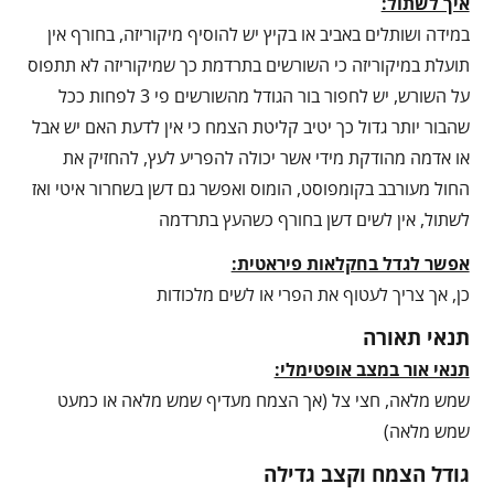
איך לשתול:
במידה ושותלים באביב או בקיץ יש להוסיף מיקוריזה, בחורף אין
תועלת במיקוריזה כי השורשים בתרדמת כך שמיקוריזה לא תתפוס
על השורש, יש לחפור בור הגודל מהשורשים פי 3 לפחות ככל
שהבור יותר גדול כך יטיב קליטת הצמח כי אין לדעת האם יש אבל
או אדמה מהודקת מידי אשר יכולה להפריע לעץ, להחזיק את
החול מעורבב בקומפוסט, הומוס ואפשר גם דשן בשחרור איטי ואז
לשתול, אין לשים דשן בחורף כשהעץ בתרדמה
אפשר לגדל בחקלאות פיראטית:
כן, אך צריך לעטוף את הפרי או לשים מלכודות
תנאי תאורה
תנאי אור במצב אופטימלי:
שמש מלאה, חצי צל (אך הצמח מעדיף שמש מלאה או כמעט
שמש מלאה)
גודל הצמח וקצב גדילה