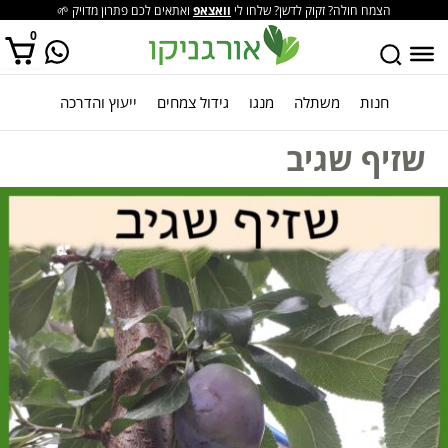
הצמח חולה? זקוק לדשן? שלחו לי
וואצאפ
ואתאים לכם פתרון מדויק 🌱
0
חנות
משתלה
מנגו
גידול צמחים
ייעוץ והדרכה
אין מוצרים בסל הקניות.
שזיף שגיב