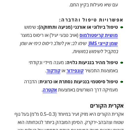
עם שיא פעילות בקיץ החם.
אפשרויות טיפול והדברה:
טיפול ביולוגי או אורגני (מניעה ותחזוקה)
:
שימוש
מושית קריפטולמוס
(אויב טבעי יעיל) או ריסוס במוצר
שמן קייצי JMS
שימו לב: אין לשלב ריסוס כימי או שמן
במקביל לשימוש במושיות
.
טיפול מהיר בנגיעות גלויה
:
מענה מיידי ונקודתי
באמצעות התכשיר
קונפידור
או
קודקוד
.
טיפול סיסטמי בנגיעות נסתרת או כרונית
:
הדברה
מעמיקה דרך השורשים באמצעות
אקטרה
.
אקרית הקורים
אקרית הקורים היא מזיק זעיר במיוחד (0.3–0.5 מ"מ) בעל גוף
שטוח וצהבהב-ירקרק. הסימן המובהק ביותר לנוכחותה הוא