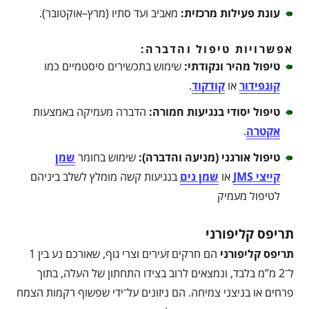
עונת פעילות מרכזית
:
מאביב ועד סתיו (מרץ–אוקטובר).
אפשרויות טיפול והדברה:
טיפול מהיר ונקודתי
:
שימוש בתכשירים סיסטמיים כמו
קונפידור
או
קודקוד
.
טיפול יסודי בנגיעות חמורה
:
הדברה מעמיקה באמצעות
אקטרה
.
טיפול אורגני (מניעה והדברה)
:
שימוש בחומר
שמן
קייצי JMS
או
שמן נים
בנגיעות קשה מומלץ לשלב ביניהם
לטיפול מעמיק
תריפס קליפורני
תריפס קליפורני
הם חרקים זעירים וצרי גוף, שאורכם נע בין 1
ל־2 מ”מ בלבד, ונמצאים לרוב בצידו התחתון של העלה, בתוך
פרחים או בניצני צמיחה. הם ניזונים על־ידי שפשוף רקמות הצמח