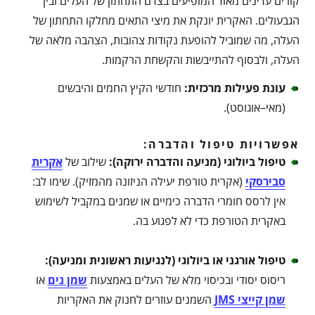
קורים עדינים מאוד המופיעים בצדם התחתון של העלים ובין
הגבעולים. האקרית יונקת את מיצי התאים מחלקו התחתון של
העלה, מה שמוביל להופעת נקודות צהובות, הצהבה מלאה של
העלה, ולבסוף להתייבשות והקשחת הרקמות.
עונת פעילות מרכזית
:
חודשי הקיץ החמים והיבשים
(מאי–אוגוסט).
אפשרויות טיפול והדברה:
טיפול ביולוגי (מניעה והדברה ירוקה)
:
שילוב של
אקרית
סבירסקי
(אקרית טורפת יעילה הניזונה מהמזיק). שימו לב:
אין לרסס חומרי הדברה כימיים או שמנים במקביל לשימוש
באקרית הטורפת כדי לא לפגוע בה.
טיפול אורגני או ביולוגי (לנגיעות ראשונית ומניעה)
:
ריסוס יסודי ובכיסוי מלא של העלים באמצעות
שמן נים
או
שמן קייצי JMS
השמנים עוזרים לחנוק את האקריות