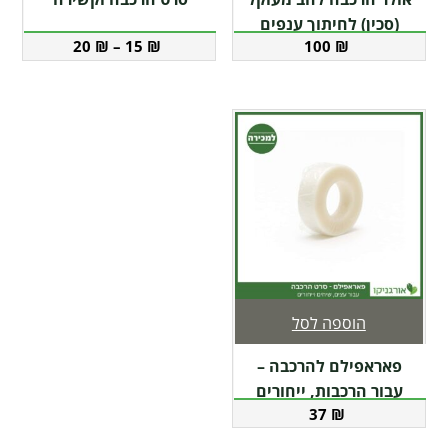
(סכין) לחיתוך ענפים
20
₪
–
15
₪
100
₪
הוספה לסל
פאראפילם להרכבה –
עבור הרכבות, ייחורים
37
₪