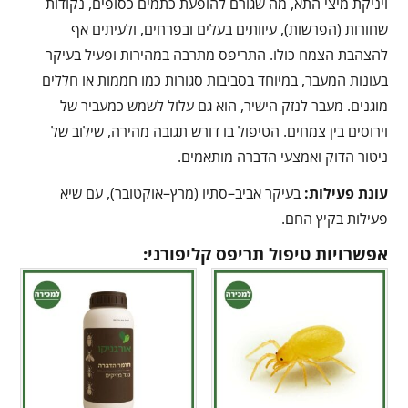
ויניקת מיצי התא, מה שגורם להופעת כתמים כסופים, נקודות
שחורות (הפרשות), עיוותים בעלים ובפרחים, ולעיתים אף
להצהבת הצמח כולו. התריפס מתרבה במהירות ופעיל בעיקר
בעונות המעבר, במיוחד בסביבות סגורות כמו חממות או חללים
מוגנים. מעבר לנזק הישיר, הוא גם עלול לשמש כמעביר של
וירוסים בין צמחים. הטיפול בו דורש תגובה מהירה, שילוב של
ניטור הדוק ואמצעי הדברה מותאמים.
עונת פעילות
:
בעיקר אביב–סתיו (מרץ–אוקטובר), עם שיא
פעילות בקיץ החם.
אפשרויות טיפול תריפס קליפורני: