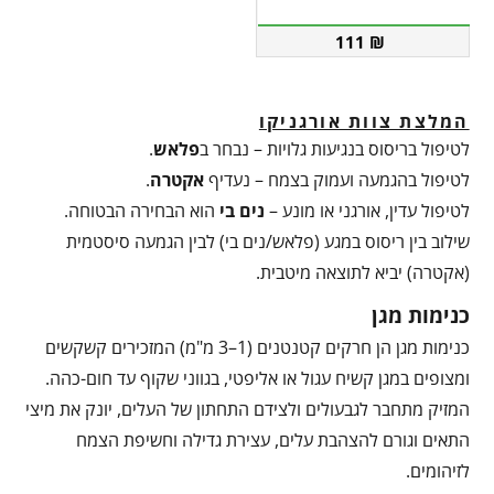
111
₪
המלצת צוות אורגניקו
לטיפול בריסוס בנגיעות גלויות – נבחר ב
פלאש
.
לטיפול בהגמעה ועמוק בצמח – נעדיף
אקטרה
.
לטיפול עדין, אורגני או מונע –
נים בי
הוא הבחירה הבטוחה.
שילוב בין ריסוס במגע (פלאש/נים בי) לבין הגמעה סיסטמית
(אקטרה) יביא לתוצאה מיטבית.
כנימות מגן
כנימות מגן הן חרקים קטנטנים (1–3 מ"מ) המזכירים קשקשים
ומצופים במגן קשיח עגול או אליפטי, בגווני שקוף עד חום-כהה.
המזיק מתחבר לגבעולים ולצידם התחתון של העלים, יונק את מיצי
התאים וגורם להצהבת עלים, עצירת גדילה וחשיפת הצמח
לזיהומים.