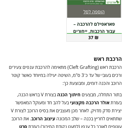
הוספה לסל
פאראפילם להרכבה –
עבור הרכבות, ייחורים
37
₪
הרכבת ראש
הרכבת ראש (Cleft Grafting) מתאימה להרכבת ענפים צעירים
ורכים בעובי של עד כ־3 ס"מ, השיטה יעילה במיוחד כאשר קוטר
הרוכב והכנה דומים, ומבוצעת כך:
בתור התחלה, מבצעים
חיתוך הכנה
בצורת V בראש הכנה,
בעזרת
אולר הרכבה מקצועי
בעל להב חד ומעוקל המאפשר
יצירת סדק מדויק. לאחר מכן מעצבים את בסיס הרוכב לצורת V
שתתאים לחריץ בכנה – שלב המכונה
עיצוב הרוכב
. את הרוכב
עוטפים לאורך כל ענפו (למעט נקודת החיבור) בעזרת
סרט