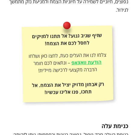
נפוצים, חיוניים לשמירה על חיוניות הצמח ולמניעת נזק מתמשך
לגידול.
שזיף שגיב נגוע? אל תתנו למזיקים
לחסל לכם את הצמח!
צלמו לנו את העלים כעת, לחצו כאן ושלחו
הודעת וואצאפ
– ונתאים לכם חומר
הדברה מקצועי לרכישה מיידית!
רק אבחון מדויק יציל את הצמח. אל
תחכו, פנו אלינו עכשיו!
כנימת עלה
כנימת העלה חרק טפיל, נפוצה בגינות ובחממות; ניתן לזהותה