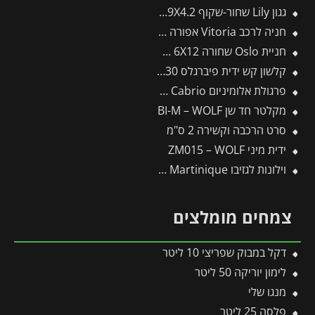
גגון Lily שחור-שקוף 0.9X4.2 בעיצוב רטרו מבית פלרם – Canopia
חניה לרכב Vitoria אפורה 2.9X5 מבית פלרם – Canopia
חניית Oslo שחורה 6X12 מבית פלרם – Canopia
קלשון קש ידית פיברגלס J-230 -תבור
פרגולת אלומיניום Sierra Cabrio אפורה 3X6.2 נפתחת מבית פלרם – Canopia
מקלטר חד שן BI-M – WOLF
סרט הרכבה וקשירה 2 ס"מ
ידית מיני ZM015 – WOLF
וילונות לגזיבו 3X4.3 Martinique מבית פלרם – Canopia
צמחים מומלצים
דקל במבוק שפריצי 10 ליטר
לימון יוריקה 50 ליטר
מנגו שלי
פלסה 25 ליטר