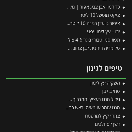
כד דמוי אבן צבע אפור | מידות 55×59 ס״מ
ציקס מופשל 10 ליטר
ציפור גן עדן רגינה 10 ליטר 2 יציאות
יוזו – עץ לימון יפני
תפוז סמי טבורי בוגר 4-6 צול
פלומריה ריחנית לבן צהוב 25 ליטר
טיפים לגינון
השקיה עץ לימון
סחלב לבן
גידול מנגו בעציץ: המדריך המלא למקסום פרי במרפסת ובגינה
מנגו עומר או מאיה: ראש בראש – מי מהם עדיף לגדל בגינה?
צמחי קיץ למרפסת
דשן לסחלבים