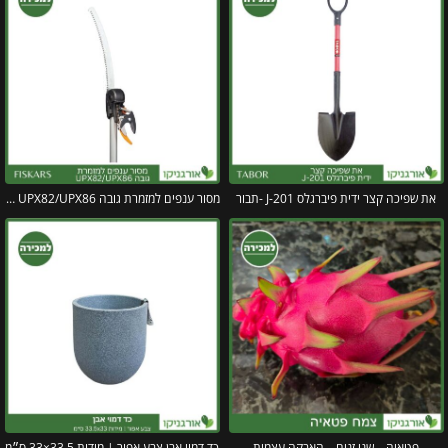
את שפיכה קצר ידית פיברגלס J-201 -תבור
מסור ענפים למזמרת גובה UPX82/UPX86 פיסקארס
פטאיה – שני זנים – האבקה עצמית
כד דמוי אבן צבע אפור | מידות 33.5×33 ס״מ