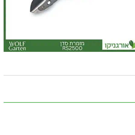
של
מזמרת
סדן
RS2500
-
WOLF