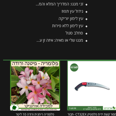
זני מנגו: המדריך המלא והמקיף ביותר לזני מנגו
גידול עץ תפוז
עץ לימון יוריקה
עץ לימון ללא פירות
סחלב סגול
מנגו שלי או מאיה: איזה זן עדיף לגדל ואיזה פחות מומלץ?
סור קשת ידית פלסטיק CT32EX -תבור
פלומריה ריחנית ורודה 10 ליטר