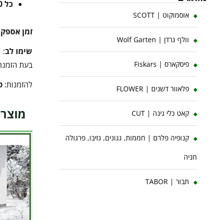
כל 10 ק"ג נוספים
אוסמוקוט | SCOTT
זמן אספק
וולף גרדן | Wolf Garten
שימו לב
:
בעת הזמנה 
פיסקארס | Fiskars
להזמנות:
ט
פלאוור דשנים | FLOWER
מוצרי
קאט כלי גינה | CUT
קנופיה פלרם | חממות, גגונים, גזיבו, פרגולה
חניה
תבור | TABOR