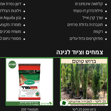
קלתאה אינסיגניס
דשן גפרת אמון – אמ
פילודנדרון דו-נוצתי
וילונות הצללה לפרגולה X9.15
שרך קרן אייל
גגון Aquila אפור כהה 0.9X4.5 מבית פלרם – Canopia
תונברגיה גדולת פרחים
מזמרה מקצועית 21 ס״מ, להב בציפוי כרו
רקפת
משחיז סכינים ו
פודוקרפוס גדול-עלים
מספרי גיזום 30 ידית אלומניום W-30 -תבור
צמחים וציוד לגינה
ברוש טוטם 25 ליטר
מקסגארד 200