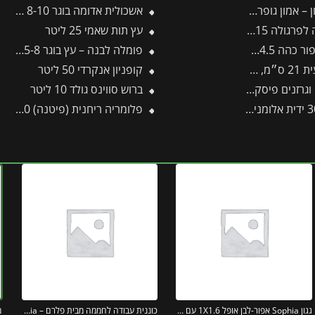
ון גופרתי – 1 ק"ג
אשכולית אדומה בוגר 8-10 צול
3 מבית פלרם – Canopia
עץ תות שאמי 25 ליטר
פומלה לבנה – עץ בוגר 5-8 צול
ם – תבור
קופניון אנקרדי 50 ליטר
גרזנים פיסקארס
ברוש סווינס גולד 10 ליטר
פלומריה ריחנית (פיטנה) 50 ליטר
גגון Sophia אפור-לבן אופל 1X1.6 עם שני קירות צד מבית פלרם – Canopia
כוננית עבודה לחממה מבית פלרם – Canopia
מ