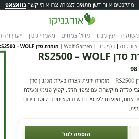
מתלבטים איזה דשן מתאים לצמח? צרו איתי קשר
בוואצאפ
משתלה
עץ מנגו
גידול צמחים
מאמרי גינון
ייעוץ והד
ציוד גינה
|
וולף גרדן | Wolf Garten
| מזמרת סדן RS2500 – WOLF
RS2500 – WOLF
98
מזמרת סדן RS2500 – מזמרה ידנית קצרה בעלת מנגנון סדן
בי פלדה מוקשחת עם ציפוי חלק, קפיץ פנימי ונעילת
ד אחת, מיועדת לענפים יבשים וקשיחים בקוטר בינוני
תית.
הוספה לסל