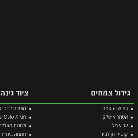
גידול צמחים
ציוד גינה
בת שבע צמח
מזמרה להב יפני-ידיות ש
אסתר איטלקי
חניית Oslo שחורה 6X12 מבית פלרם – Canopia
ער אציל
וילונות הצללה לפרגולה 3X7.3
קוטילידון לביד
חממה ביתית 2.4X3.7 Essence מבית פלרם – Canopia