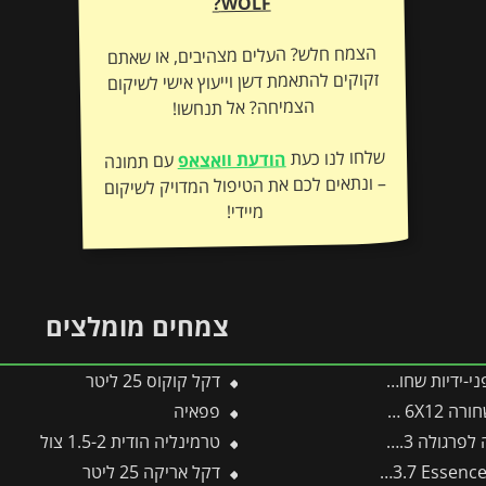
WOLF?
הצמח חלש? העלים מצהיבים, או שאתם
זקוקים להתאמת דשן וייעוץ אישי לשיקום
הצמיחה? אל תנחשו!
שלחו לנו כעת
הודעת וואצאפ
עם תמונה
– ונתאים לכם את הטיפול המדויק לשיקום
מיידי!
צמחים מומלצים
חורות (205mm) קו CUT
דקל קוקוס 25 ליטר
פפאיה
 מבית פלרם – Canopia
טרמינליה הודית 1.5-2 צול
דקל אריקה 25 ליטר