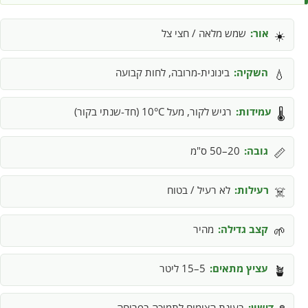
אור:
שמש מלאה / חצי צל
☀️
השקיה:
בינונית-מרובה, לחות קבועה
💧
עמידות:
רגיש לקור, מעל 10°C (חד-שנתי בקור)
🌡️
גובה:
20–50 ס"מ
📏
רעילות:
לא רעיל / בטוח
☠️
קצב גדילה:
מהיר
🌱
עציץ מתאים:
5–15 ליטר
🪴
דישון:
בעונת הצימוח לתמיכה בפריחה