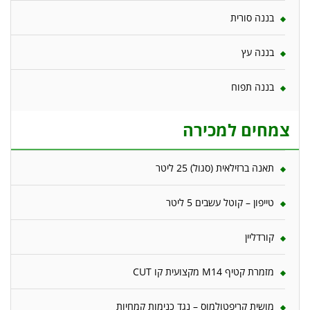
בננה סורית
בננה עץ
בננה תפוח
צמחים למכירה
תאנה ברזילאית (סגול) 25 ליטר
טייפון – קוטל עשבים 5 ליטר
קורדליין
מזמרת קטיף M14 מקצועית קו CUT
מושית קריפטולמוס – נגד כנימות קמחיות