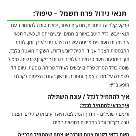
תנאי גידול פרח חשמל – טיפול:
קרקע קלה עד בינונית, מנוקזת היטב, יכולת טובה להתמודד עם
תנאי יובש. גדל היטב באזורים חמים ויבשים יחסית, כאשר תנאי
אור חזקים מעודדים פריחה עשירה וצבעונית לאורך זמן. לאחר
התבססות הצמח עמיד יחסית ליובש ודורש השקיה מועטה בלבד,
תוך הימנעות מעודפי מים העלולים לגרום לריקבון שורשים. טיפול
שוטף כולל הסרת פרחים יבשים לעידוד פריחה נוספת, גיזום קל
לשמירה על מבנה צפוף ומסודר, ודישון בעונת הצימוח לקבלת
מופע בריא
איך להתחיל לגדל / עונת השתילה
איך כדאי להתחיל לגדל:
זרעים / שתילים – הדרך המומלצת היא זרעים או שתילים. הצמח
נובט בקלות וגדל במהירות בתנאים חמים.
האם כדאי לקנות צמח מורכב או צמח שהתחיל מרבייה