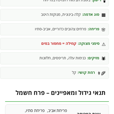
🧪
סוג אדמה:
קלה-בינונית, מנוקזת היטב
🟫
פריחה:
פרחים צהובים כדוריים, אביב-סתיו
🌸
סימני מצוקה:
קמילה = מחסור במים
⚠️
מזיקים:
כנימות עלה, תריפסים, חלזונות
🕷️
רמת קושי:
קל
👨‍🌾
תנאי גידול ומאפיינים – פרח חשמל
פריחת אביב
פריחת סתיו
עונת הפריחה