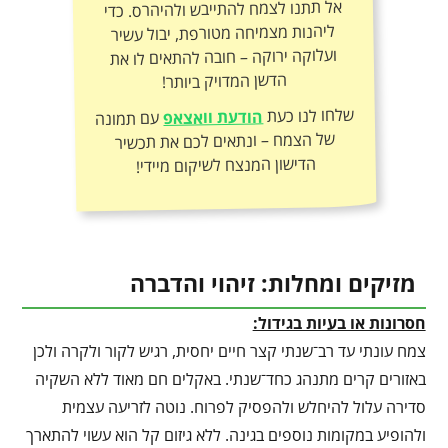
אל תתנו לצמח להתייבש ולהיהרס. כדי
ליהנות מצמיחה מטורפת, יבול עשיר
ועלוקה ירוקה – חובה להתאים לו את
הדשן המדויק ביותר!
שלחו לנו כעת
הודעת וואצאפ
עם תמונה
של הצמח – ונתאים לכם את תכשיר
הדישון המנצח לשיקום מיידי!
מזיקים ומחלות: זיהוי והדברה
חסרונות או בעיות בגידול:
צמח עונתי עד רב־שנתי קצר חיים יחסית, רגיש לקור ולקרה ולכן
באזורים קרים מתנהג כחד־שנתי. באקלים חם מאוד ללא השקיה
סדירה עלול להיחלש ולהפסיק לפרוח. נוטה לזריעה עצמית
ולהופיע במקומות נוספים בגינה. ללא גיזום קל הוא עשוי להתארך